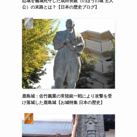
忍城を籠城死守した成田長親（のぼうの城 主人
公）の末路とは？【日本の歴史ブログ】
鹿島城：佐竹義重の常陸統一戦により攻撃を受
け落城した鹿島城【お城特集 日本の歴史】