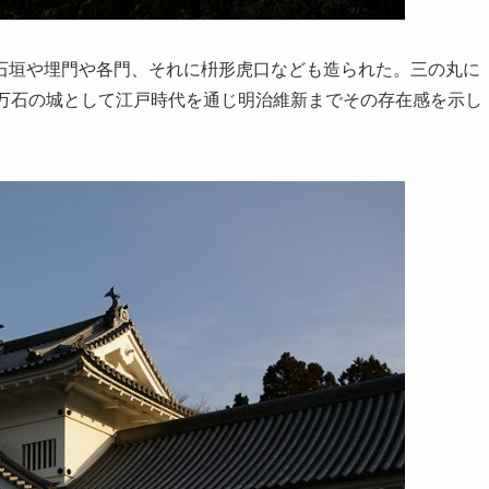
石垣や埋門や各門、それに枡形虎口なども造られた。三の丸に
2万石の城として江戸時代を通じ明治維新までその存在感を示し