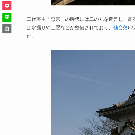
二代藩主「忠宗」の時代には二の丸を造営し、高
は水掘りや土塁などが整備されており、
仙台藩
6
た。