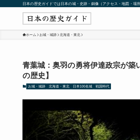
日本の歴史ガイドでは日本の城・史跡・銅像（アクセス・地図・場
ホーム
お城・城跡
北海道・東北
青葉城：奥羽の勇将伊達政宗が築い
の歴史】
お城・城跡
北海道・東北
日本100名城
戦国時代