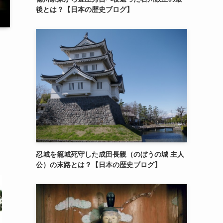
後とは？【日本の歴史ブログ】
忍城を籠城死守した成田長親（のぼうの城 主人
公）の末路とは？【日本の歴史ブログ】