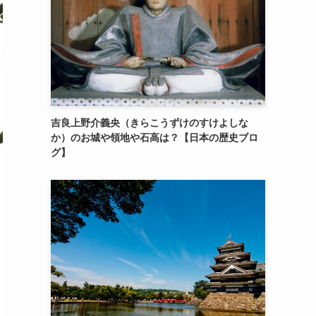
吉良上野介義央（きらこうずけのすけよしな
か）のお城や領地や石高は？【日本の歴史ブロ
グ】