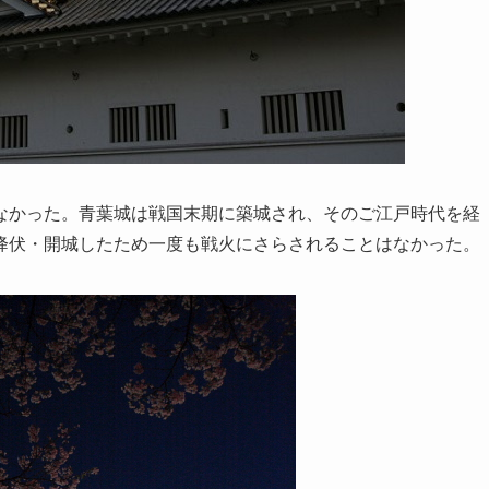
なかった。青葉城は戦国末期に築城され、そのご江戸時代を経
降伏・開城したため一度も戦火にさらされることはなかった。