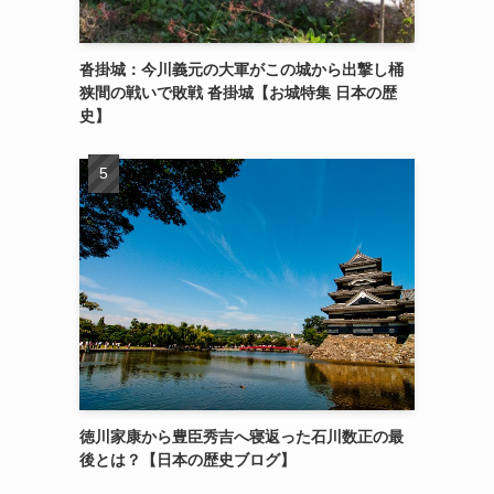
沓掛城：今川義元の大軍がこの城から出撃し桶
狭間の戦いで敗戦 沓掛城【お城特集 日本の歴
史】
徳川家康から豊臣秀吉へ寝返った石川数正の最
後とは？【日本の歴史ブログ】