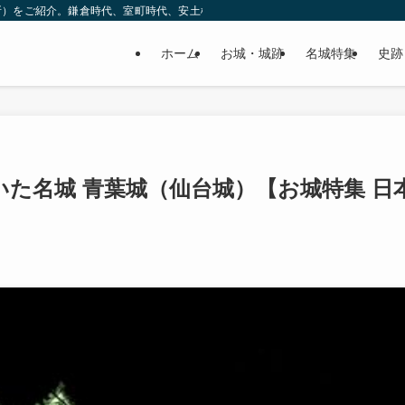
所）をご紹介。鎌倉時代、室町時代、安土桃山時代（戦国時代）、江戸時代と幅広
ホーム
お城・城跡
名城特集
史跡
た名城 青葉城（仙台城）【お城特集 日