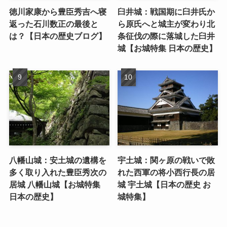
徳川家康から豊臣秀吉へ寝
臼井城：戦国期に臼井氏か
返った石川数正の最後と
ら原氏へと城主が変わり北
は？【日本の歴史ブログ】
条征伐の際に落城した臼井
城【お城特集 日本の歴史】
八幡山城：安土城の遺構を
宇土城：関ヶ原の戦いで敗
多く取り入れた豊臣秀次の
れた西軍の将小西行長の居
居城 八幡山城【お城特集
城 宇土城【日本の歴史 お
日本の歴史】
城特集】