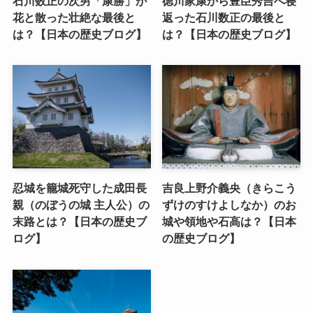
石川数正の次男「康勝」が
徳川家康から豊臣秀吉へ寝
花と散った壮絶な最後と
返った石川数正の最後と
は？【日本の歴史ブログ】
は？【日本の歴史ブログ】
忍城を籠城死守した成田長
吉良上野介義央（きらこう
親（のぼうの城 主人公）の
ずけのすけよしなか）のお
末路とは？【日本の歴史ブ
城や領地や石高は？【日本
ログ】
の歴史ブログ】