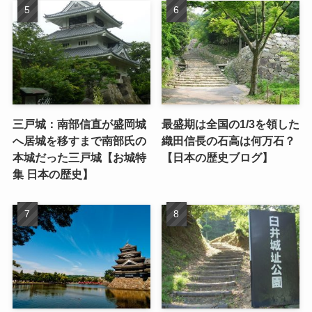
三戸城：南部信直が盛岡城
最盛期は全国の1/3を領した
へ居城を移すまで南部氏の
織田信長の石高は何万石？
本城だった三戸城【お城特
【日本の歴史ブログ】
集 日本の歴史】