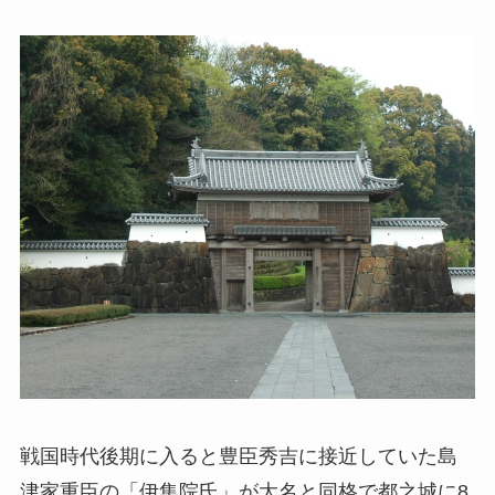
戦国時代後期に入ると豊臣秀吉に接近していた島
津家重臣の「伊集院氏」が大名と同格で都之城に8