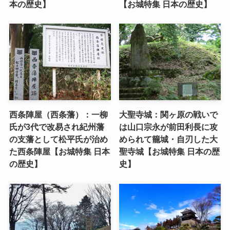
本の歴史】
【お城特集 日本の歴史】
西条陣屋（西条藩）：一柳
大聖寺城：関ヶ原の戦いで
氏が3代で改易され紀州藩
は山口宗永が前田利長に攻
の支藩として松平氏が治め
められて籠城・自刃した大
た西条陣屋【お城特集 日本
聖寺城【お城特集 日本の歴
の歴史】
史】