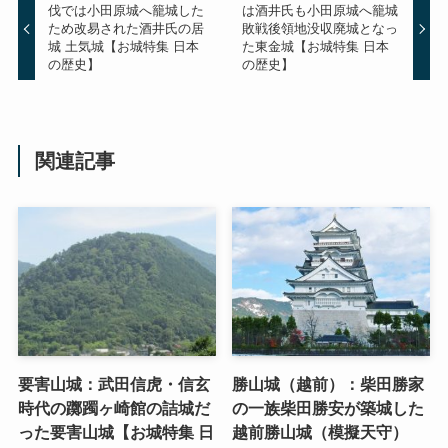
伐では小田原城へ籠城した
は酒井氏も小田原城へ籠城
ため改易された酒井氏の居
敗戦後領地没収廃城となっ
城 土気城【お城特集 日本
た東金城【お城特集 日本
の歴史】
の歴史】
関連記事
要害山城：武田信虎・信玄
勝山城（越前）：柴田勝家
時代の躑躅ヶ崎館の詰城だ
の一族柴田勝安が築城した
った要害山城【お城特集 日
越前勝山城（模擬天守）