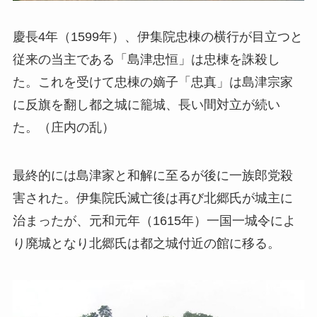
慶長4年（1599年）、伊集院忠棟の横行が目立つと
従来の当主である「島津忠恒」は忠棟を誅殺し
た。これを受けて忠棟の嫡子「忠真」は島津宗家
に反旗を翻し都之城に籠城、長い間対立が続い
た。（庄内の乱）
最終的には島津家と和解に至るが後に一族郎党殺
害された。伊集院氏滅亡後は再び北郷氏が城主に
治まったが、元和元年（1615年）一国一城令によ
り廃城となり北郷氏は都之城付近の館に移る。