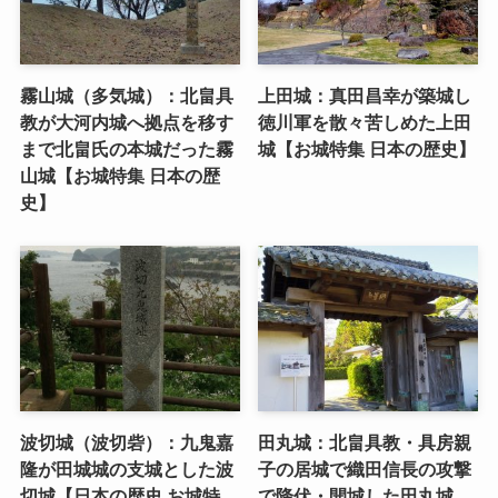
霧山城（多気城）：北畠具
上田城：真田昌幸が築城し
教が大河内城へ拠点を移す
徳川軍を散々苦しめた上田
まで北畠氏の本城だった霧
城【お城特集 日本の歴史】
山城【お城特集 日本の歴
史】
波切城（波切砦）：九鬼嘉
田丸城：北畠具教・具房親
隆が田城城の支城とした波
子の居城で織田信長の攻撃
切城【日本の歴史 お城特
で降伏・開城した田丸城