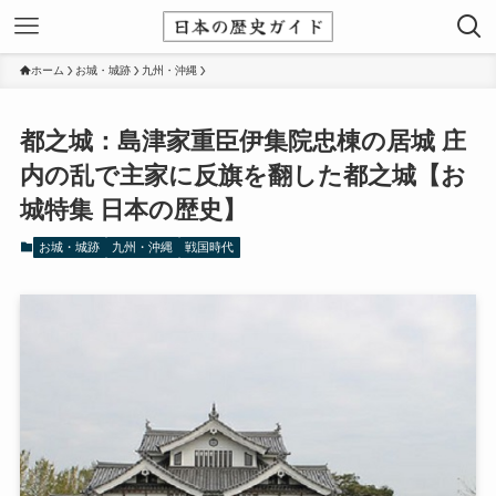
ホーム
お城・城跡
九州・沖縄
都之城：島津家重臣伊集院忠棟の居城 庄
内の乱で主家に反旗を翻した都之城【お
城特集 日本の歴史】
お城・城跡
九州・沖縄
戦国時代