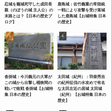
忍城を籠城死守した成田長
鹿島城：佐竹義重の常陸統
親（のぼうの城 主人公）の
一戦により攻撃を受け落城
末路とは？【日本の歴史ブ
した鹿島城【お城特集 日本
ログ】
の歴史】
沓掛城：今川義元の大軍が
太田城（紀州）：羽柴秀吉
この城から出撃し桶狭間の
の紀州征伐の水攻めで有名
戦いで敗戦 沓掛城【お城特
な太田左近の居城 太田城
集 日本の歴史】
（紀州）【お城特集 日本の
歴史】