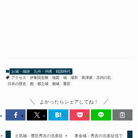
お城・城跡
九州・沖縄
戦国時代
アクセス
伊集院忠棟
地図
城
場所
島津家
庄内の乱
日本の歴史
都
都之城
都城
重臣
よかったらシェアしてね！
土気城：豊臣秀吉の北条征
東金城：秀吉の北条征伐で