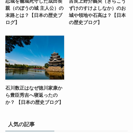
忍城を籠城死守した成田長
吉良上野介義央（きらこう
親（のぼうの城 主人公）の
ずけのすけよしなか）のお
末路とは？【日本の歴史ブ
城や領地や石高は？【日本
ログ】
の歴史ブログ】
石川数正はなぜ徳川家康か
ら豊臣秀吉へ寝返ったの
か？ 【日本の歴史ブログ】
人気の記事