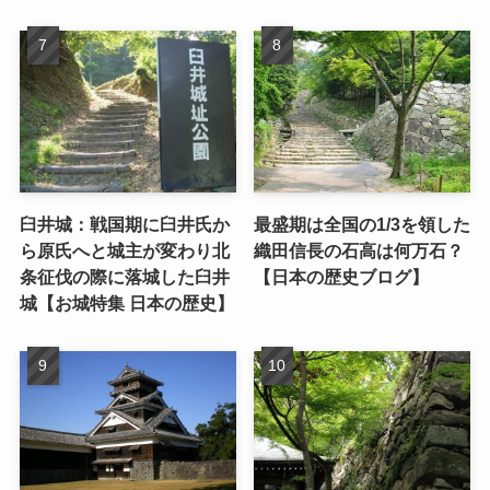
臼井城：戦国期に臼井氏か
最盛期は全国の1/3を領した
ら原氏へと城主が変わり北
織田信長の石高は何万石？
条征伐の際に落城した臼井
【日本の歴史ブログ】
城【お城特集 日本の歴史】