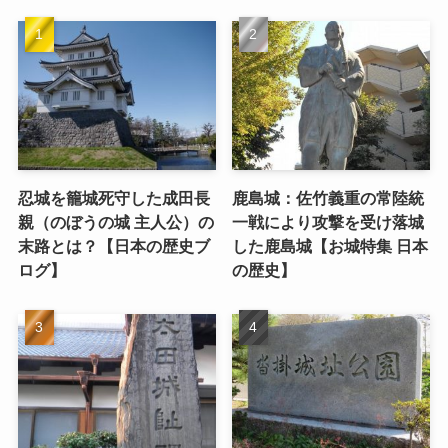
忍城を籠城死守した成田長
鹿島城：佐竹義重の常陸統
親（のぼうの城 主人公）の
一戦により攻撃を受け落城
末路とは？【日本の歴史ブ
した鹿島城【お城特集 日本
ログ】
の歴史】