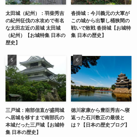
太田城（紀州）：羽柴秀吉
沓掛城：今川義元の大軍が
の紀州征伐の水攻めで有名
この城から出撃し桶狭間の
な太田左近の居城 太田城
戦いで敗戦 沓掛城【お城特
（紀州）【お城特集 日本の
集 日本の歴史】
歴史】
三戸城：南部信直が盛岡城
徳川家康から豊臣秀吉へ寝
へ居城を移すまで南部氏の
返った石川数正の最後と
本城だった三戸城【お城特
は？【日本の歴史ブログ】
集 日本の歴史】