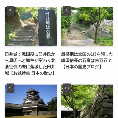
臼井城：戦国期に臼井氏か
最盛期は全国の1/3を領した
ら原氏へと城主が変わり北
織田信長の石高は何万石？
条征伐の際に落城した臼井
【日本の歴史ブログ】
城【お城特集 日本の歴史】