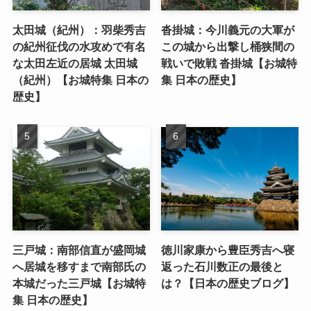
太田城（紀州）：羽柴秀吉
沓掛城：今川義元の大軍が
の紀州征伐の水攻めで有名
この城から出撃し桶狭間の
な太田左近の居城 太田城
戦いで敗戦 沓掛城【お城特
（紀州）【お城特集 日本の
集 日本の歴史】
歴史】
三戸城：南部信直が盛岡城
徳川家康から豊臣秀吉へ寝
へ居城を移すまで南部氏の
返った石川数正の最後と
本城だった三戸城【お城特
は？【日本の歴史ブログ】
集 日本の歴史】