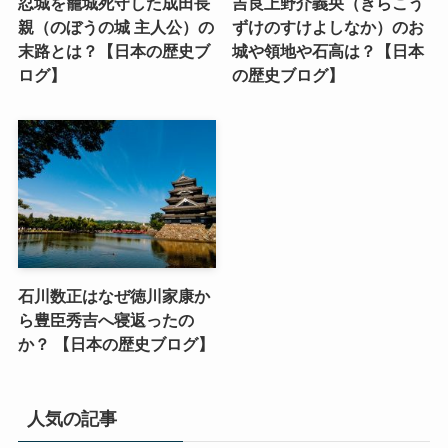
忍城を籠城死守した成田長
吉良上野介義央（きらこう
親（のぼうの城 主人公）の
ずけのすけよしなか）のお
末路とは？【日本の歴史ブ
城や領地や石高は？【日本
ログ】
の歴史ブログ】
石川数正はなぜ徳川家康か
ら豊臣秀吉へ寝返ったの
か？ 【日本の歴史ブログ】
人気の記事