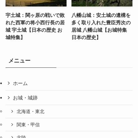
宇土城：関ヶ原の戦いで敗
八幡山城：安土城の遺構を
れた西軍の将小西行長の居
多く取り入れた豊臣秀次の
城 宇土城【日本の歴史 お
居城 八幡山城【お城特集
城特集】
日本の歴史】
メニュー
ホーム
お城・城跡
北海道・東北
関東・甲信
北陸