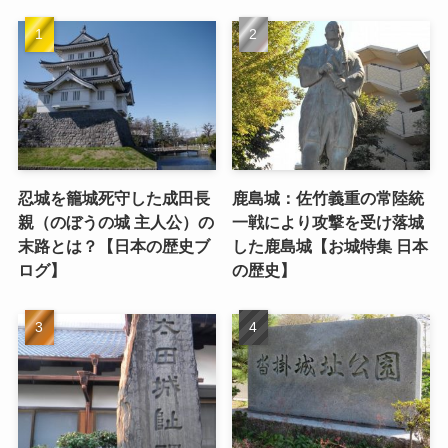
忍城を籠城死守した成田長
鹿島城：佐竹義重の常陸統
親（のぼうの城 主人公）の
一戦により攻撃を受け落城
末路とは？【日本の歴史ブ
した鹿島城【お城特集 日本
ログ】
の歴史】