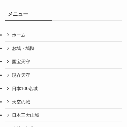
メニュー
ホーム
お城・城跡
国宝天守
現存天守
日本100名城
天空の城
日本三大山城