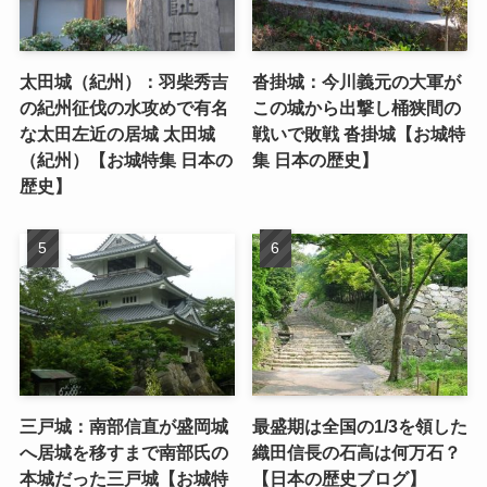
太田城（紀州）：羽柴秀吉
沓掛城：今川義元の大軍が
の紀州征伐の水攻めで有名
この城から出撃し桶狭間の
な太田左近の居城 太田城
戦いで敗戦 沓掛城【お城特
（紀州）【お城特集 日本の
集 日本の歴史】
歴史】
三戸城：南部信直が盛岡城
最盛期は全国の1/3を領した
へ居城を移すまで南部氏の
織田信長の石高は何万石？
本城だった三戸城【お城特
【日本の歴史ブログ】