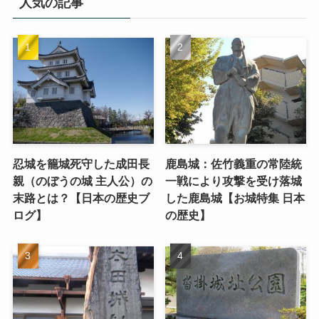
人気の記事
忍城を籠城死守した成田長
鹿島城：佐竹義重の常陸統
親（のぼうの城 主人公）の
一戦により攻撃を受け落城
末路とは？【日本の歴史ブ
した鹿島城【お城特集 日本
ログ】
の歴史】