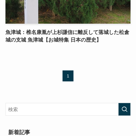
魚津城：椎名康胤が上杉謙信に離反して落城した松倉
城の支城 魚津城【お城特集 日本の歴史】
1
新着記事