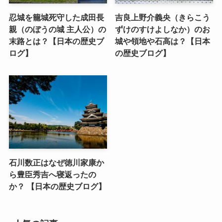
忍城を籠城死守した成田長
吉良上野介義央（きらこう
親（のぼうの城 主人公）の
ずけのすけよしなか）のお
末路とは？【日本の歴史ブ
城や領地や石高は？【日本
ログ】
の歴史ブログ】
石川数正はなぜ徳川家康か
ら豊臣秀吉へ寝返ったの
か？ 【日本の歴史ブログ】