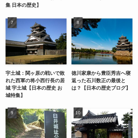
集 日本の歴史】
宇土城：関ヶ原の戦いで敗
徳川家康から豊臣秀吉へ寝
れた西軍の将小西行長の居
返った石川数正の最後と
城 宇土城【日本の歴史 お
は？【日本の歴史ブログ】
城特集】