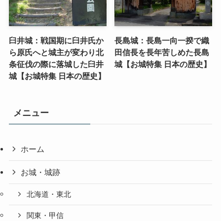
臼井城：戦国期に臼井氏か
長島城：長島一向一揆で織
ら原氏へと城主が変わり北
田信長を長年苦しめた長島
条征伐の際に落城した臼井
城【お城特集 日本の歴史】
城【お城特集 日本の歴史】
メニュー
ホーム
お城・城跡
北海道・東北
関東・甲信