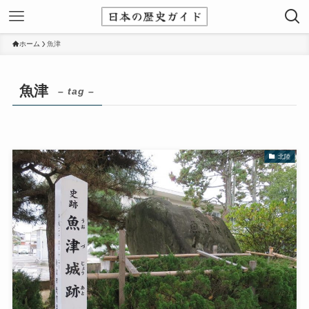
ホーム
魚津
魚津
– tag –
北陸