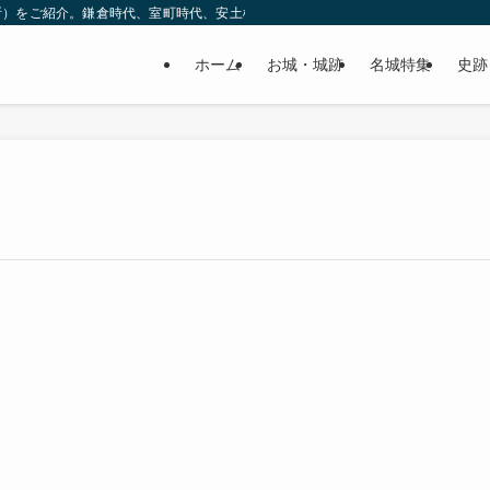
所）をご紹介。鎌倉時代、室町時代、安土桃山時代（戦国時代）、江戸時代と幅広
ホーム
お城・城跡
名城特集
史跡