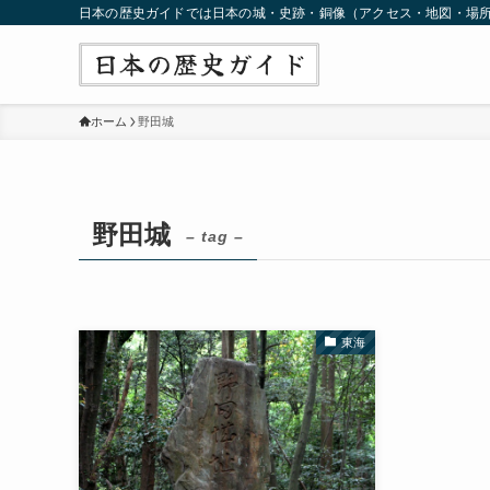
日本の歴史ガイドでは日本の城・史跡・銅像（アクセス・地図・場
ホーム
野田城
野田城
– tag –
東海