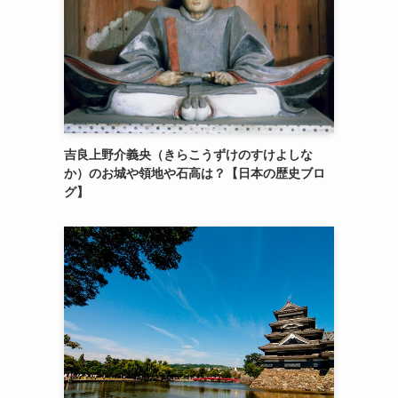
吉良上野介義央（きらこうずけのすけよしな
か）のお城や領地や石高は？【日本の歴史ブロ
グ】