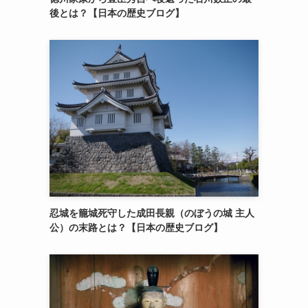
後とは？【日本の歴史ブログ】
忍城を籠城死守した成田長親（のぼうの城 主人
公）の末路とは？【日本の歴史ブログ】