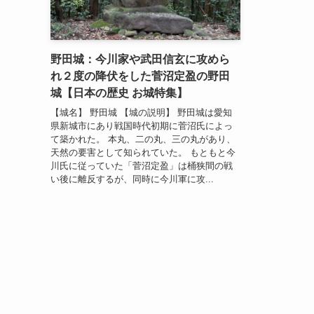
野田城：今川家や武田信玄に攻めら
れ２度の降伏をした菅沼定盈の野田
城【日本の歴史 お城特集】
【城名】 野田城 【城の説明】 野田城は愛知
県新城市にあり戦国時代初期に菅沼氏によっ
て築かれた。 本丸、二の丸、三の丸があり、
天然の要害として知られていた。 もともと今
川氏に従っていた「菅沼定盈」は桶狭間の戦
い後に離反するが、同時に今川軍に攻...