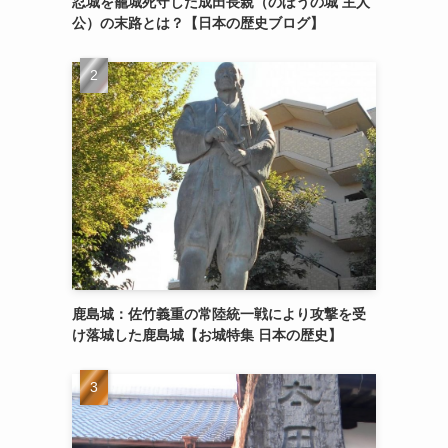
忍城を籠城死守した成田長親（のぼうの城 主人
公）の末路とは？【日本の歴史ブログ】
鹿島城：佐竹義重の常陸統一戦により攻撃を受
け落城した鹿島城【お城特集 日本の歴史】