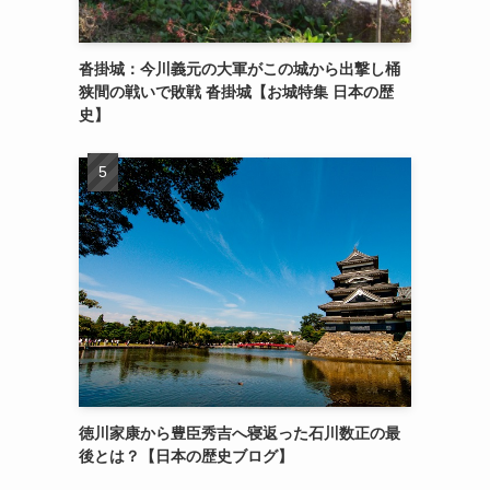
沓掛城：今川義元の大軍がこの城から出撃し桶
狭間の戦いで敗戦 沓掛城【お城特集 日本の歴
史】
徳川家康から豊臣秀吉へ寝返った石川数正の最
後とは？【日本の歴史ブログ】