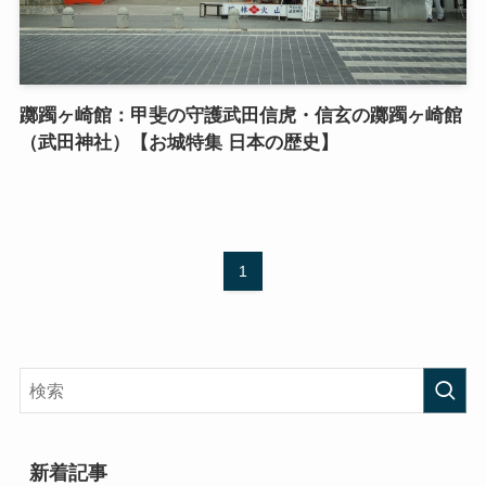
躑躅ヶ崎館：甲斐の守護武田信虎・信玄の躑躅ヶ崎館
（武田神社）【お城特集 日本の歴史】
1
新着記事