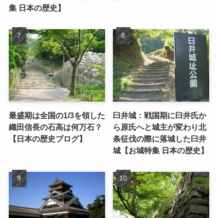
集 日本の歴史】
最盛期は全国の1/3を領した
臼井城：戦国期に臼井氏か
織田信長の石高は何万石？
ら原氏へと城主が変わり北
【日本の歴史ブログ】
条征伐の際に落城した臼井
城【お城特集 日本の歴史】