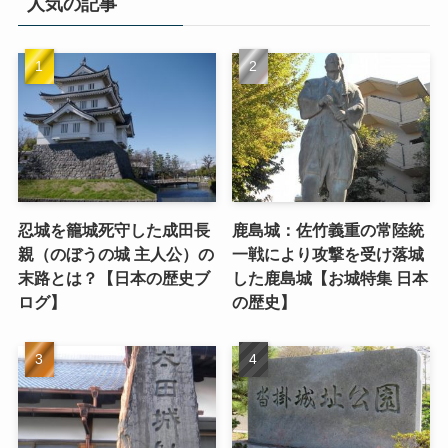
人気の記事
忍城を籠城死守した成田長
鹿島城：佐竹義重の常陸統
親（のぼうの城 主人公）の
一戦により攻撃を受け落城
末路とは？【日本の歴史ブ
した鹿島城【お城特集 日本
ログ】
の歴史】