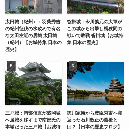
太田城（紀州）：羽柴秀吉
沓掛城：今川義元の大軍が
の紀州征伐の水攻めで有名
この城から出撃し桶狭間の
な太田左近の居城 太田城
戦いで敗戦 沓掛城【お城特
（紀州）【お城特集 日本の
集 日本の歴史】
歴史】
三戸城：南部信直が盛岡城
徳川家康から豊臣秀吉へ寝
へ居城を移すまで南部氏の
返った石川数正の最後と
本城だった三戸城【お城特
は？【日本の歴史ブログ】