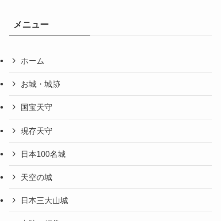
メニュー
ホーム
お城・城跡
国宝天守
現存天守
日本100名城
天空の城
日本三大山城