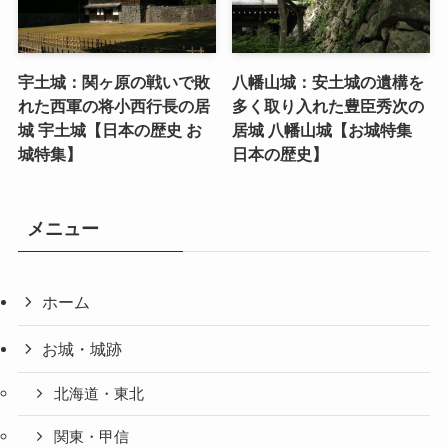
宇土城：関ヶ原の戦いで敗
八幡山城：安土城の遺構を
れた西軍の将小西行長の居
多く取り入れた豊臣秀次の
城 宇土城【日本の歴史 お
居城 八幡山城【お城特集
城特集】
日本の歴史】
メニュー
ホーム
お城・城跡
北海道・東北
関東・甲信