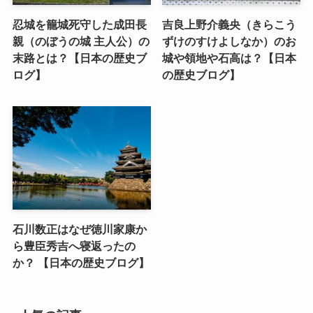
忍城を籠城死守した成田長
吉良上野介義央（きらこう
親（のぼうの城 主人公）の
ずけのすけよしなか）のお
末路とは？【日本の歴史ブ
城や領地や石高は？【日本
ログ】
の歴史ブログ】
石川数正はなぜ徳川家康か
ら豊臣秀吉へ寝返ったの
か？ 【日本の歴史ブログ】