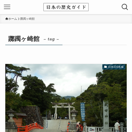
ホーム
躑躅ヶ崎館
躑躅ヶ崎館
– tag –
日本100名城