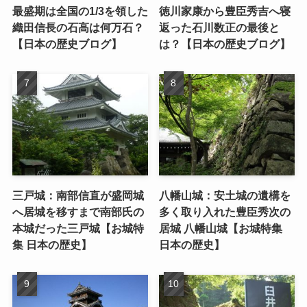
最盛期は全国の1/3を領した
徳川家康から豊臣秀吉へ寝
織田信長の石高は何万石？
返った石川数正の最後と
【日本の歴史ブログ】
は？【日本の歴史ブログ】
三戸城：南部信直が盛岡城
八幡山城：安土城の遺構を
へ居城を移すまで南部氏の
多く取り入れた豊臣秀次の
本城だった三戸城【お城特
居城 八幡山城【お城特集
集 日本の歴史】
日本の歴史】