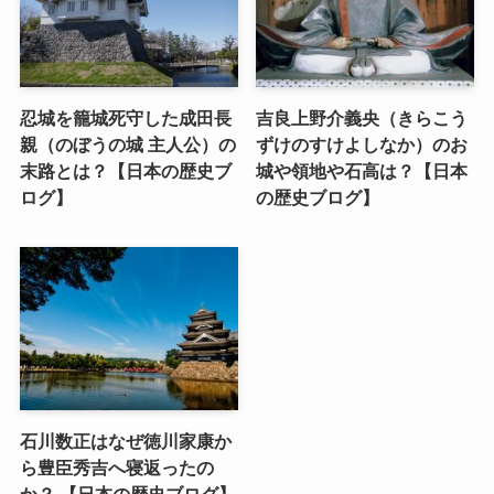
忍城を籠城死守した成田長
吉良上野介義央（きらこう
親（のぼうの城 主人公）の
ずけのすけよしなか）のお
末路とは？【日本の歴史ブ
城や領地や石高は？【日本
ログ】
の歴史ブログ】
石川数正はなぜ徳川家康か
ら豊臣秀吉へ寝返ったの