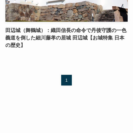
田辺城（舞鶴城）：織田信長の命令で丹後守護の一色
義道を倒した細川藤孝の居城 田辺城【お城特集 日本
の歴史】
1