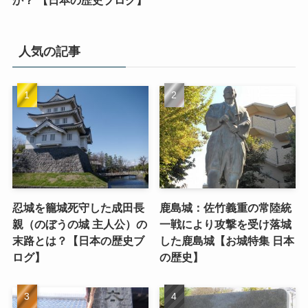
か？ 【日本の歴史ブログ】
人気の記事
忍城を籠城死守した成田長
鹿島城：佐竹義重の常陸統
親（のぼうの城 主人公）の
一戦により攻撃を受け落城
末路とは？【日本の歴史ブ
した鹿島城【お城特集 日本
ログ】
の歴史】