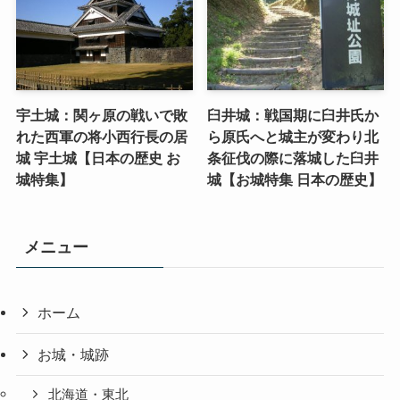
宇土城：関ヶ原の戦いで敗
臼井城：戦国期に臼井氏か
れた西軍の将小西行長の居
ら原氏へと城主が変わり北
城 宇土城【日本の歴史 お
条征伐の際に落城した臼井
城特集】
城【お城特集 日本の歴史】
メニュー
ホーム
お城・城跡
北海道・東北