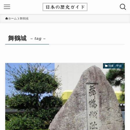
ホーム
舞鶴城
舞鶴城
– tag –
関東・甲信