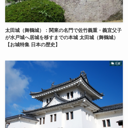
太田城（舞鶴城）：関東の名門で佐竹義重・義宜父子
が水戸城へ居城を移すまでの本城 太田城（舞鶴城）
【お城特集 日本の歴史】
近畿