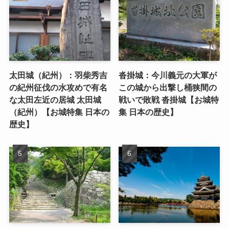
太田城（紀州）：羽柴秀吉
沓掛城：今川義元の大軍が
の紀州征伐の水攻めで有名
この城から出撃し桶狭間の
な太田左近の居城 太田城
戦いで敗戦 沓掛城【お城特
（紀州）【お城特集 日本の
集 日本の歴史】
歴史】