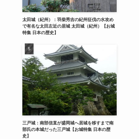
太田城（紀州）：羽柴秀吉の紀州征伐の水攻め
で有名な太田左近の居城 太田城（紀州）【お城
特集 日本の歴史】
三戸城：南部信直が盛岡城へ居城を移すまで南
部氏の本城だった三戸城【お城特集 日本の歴
史】