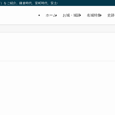
所）をご紹介。鎌倉時代、室町時代、安土桃山時代（戦国時代）、江戸時代と幅広
ホーム
お城・城跡
名城特集
史跡