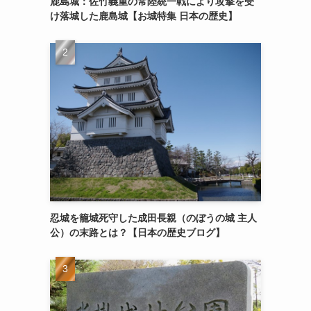
鹿島城：佐竹義重の常陸統一戦により攻撃を受
け落城した鹿島城【お城特集 日本の歴史】
忍城を籠城死守した成田長親（のぼうの城 主人
公）の末路とは？【日本の歴史ブログ】