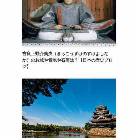
吉良上野介義央（きらこうずけのすけよしな
か）のお城や領地や石高は？【日本の歴史ブロ
グ】