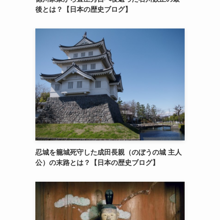
後とは？【日本の歴史ブログ】
忍城を籠城死守した成田長親（のぼうの城 主人
公）の末路とは？【日本の歴史ブログ】