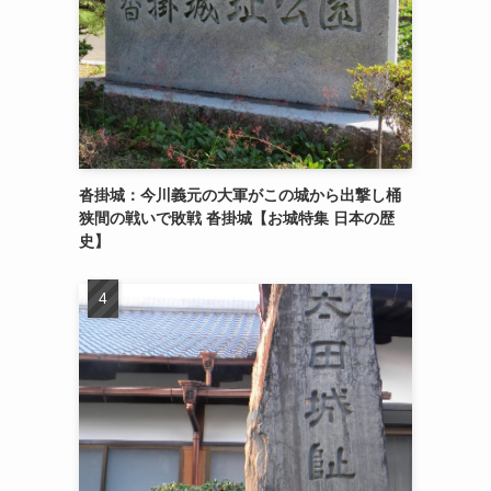
沓掛城：今川義元の大軍がこの城から出撃し桶
狭間の戦いで敗戦 沓掛城【お城特集 日本の歴
史】