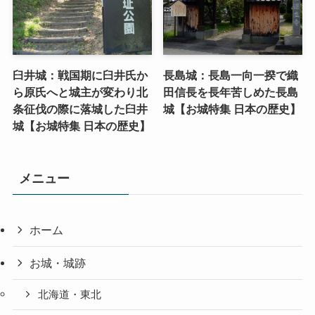
臼井城：戦国期に臼井氏か
長島城：長島一向一揆で織
ら原氏へと城主が変わり北
田信長を長年苦しめた長島
条征伐の際に落城した臼井
城【お城特集 日本の歴史】
城【お城特集 日本の歴史】
メニュー
ホーム
お城・城跡
北海道・東北