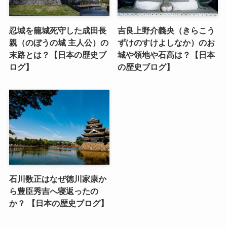
忍城を籠城死守した成田長
吉良上野介義央（きらこう
親（のぼうの城 主人公）の
ずけのすけよしなか）のお
末路とは？【日本の歴史ブ
城や領地や石高は？【日本
ログ】
の歴史ブログ】
石川数正はなぜ徳川家康か
ら豊臣秀吉へ寝返ったの
か？ 【日本の歴史ブログ】