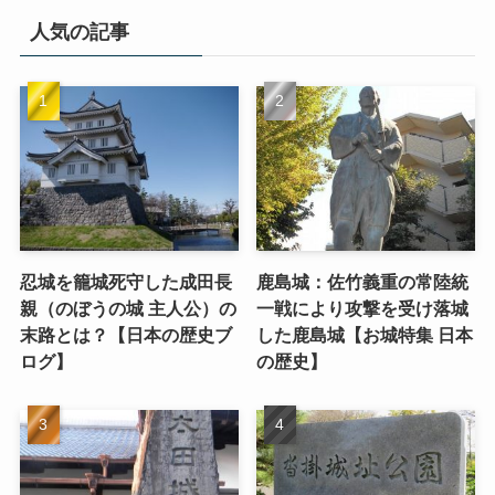
人気の記事
忍城を籠城死守した成田長
鹿島城：佐竹義重の常陸統
親（のぼうの城 主人公）の
一戦により攻撃を受け落城
末路とは？【日本の歴史ブ
した鹿島城【お城特集 日本
ログ】
の歴史】