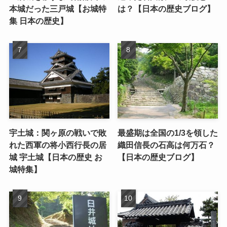
本城だった三戸城【お城特
は？【日本の歴史ブログ】
集 日本の歴史】
宇土城：関ヶ原の戦いで敗
最盛期は全国の1/3を領した
れた西軍の将小西行長の居
織田信長の石高は何万石？
城 宇土城【日本の歴史 お
【日本の歴史ブログ】
城特集】