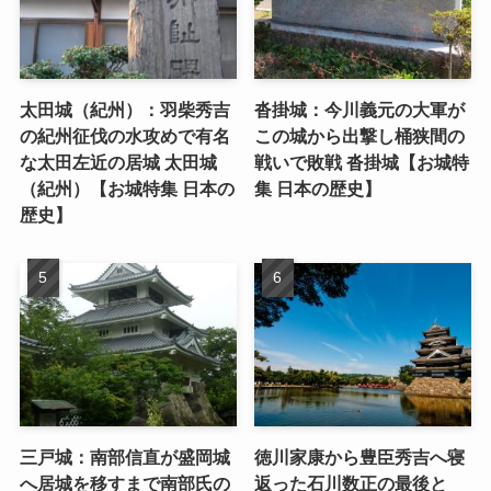
太田城（紀州）：羽柴秀吉
沓掛城：今川義元の大軍が
の紀州征伐の水攻めで有名
この城から出撃し桶狭間の
な太田左近の居城 太田城
戦いで敗戦 沓掛城【お城特
（紀州）【お城特集 日本の
集 日本の歴史】
歴史】
三戸城：南部信直が盛岡城
徳川家康から豊臣秀吉へ寝
へ居城を移すまで南部氏の
返った石川数正の最後と