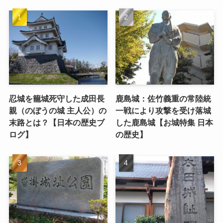
忍城を籠城死守した成田長
鹿島城：佐竹義重の常陸統
親（のぼうの城 主人公）の
一戦により攻撃を受け落城
末路とは？【日本の歴史ブ
した鹿島城【お城特集 日本
ログ】
の歴史】