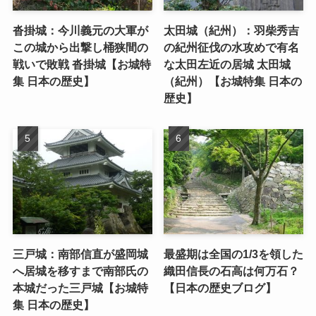
沓掛城：今川義元の大軍が
太田城（紀州）：羽柴秀吉
この城から出撃し桶狭間の
の紀州征伐の水攻めで有名
戦いで敗戦 沓掛城【お城特
な太田左近の居城 太田城
集 日本の歴史】
（紀州）【お城特集 日本の
歴史】
三戸城：南部信直が盛岡城
最盛期は全国の1/3を領した
へ居城を移すまで南部氏の
織田信長の石高は何万石？
本城だった三戸城【お城特
【日本の歴史ブログ】
集 日本の歴史】