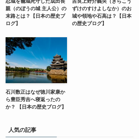
忍城を籠城死守した成田長
吉良上野介義央（きらこう
親（のぼうの城 主人公）の
ずけのすけよしなか）のお
末路とは？【日本の歴史ブ
城や領地や石高は？【日本
ログ】
の歴史ブログ】
石川数正はなぜ徳川家康か
ら豊臣秀吉へ寝返ったの
か？ 【日本の歴史ブログ】
人気の記事