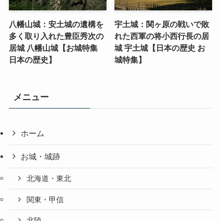
八幡山城：安土城の遺構を
宇土城：関ヶ原の戦いで敗
多く取り入れた豊臣秀次の
れた西軍の将小西行長の居
居城 八幡山城【お城特集
城 宇土城【日本の歴史 お
日本の歴史】
城特集】
メニュー
ホーム
お城・城跡
北海道・東北
関東・甲信
北陸