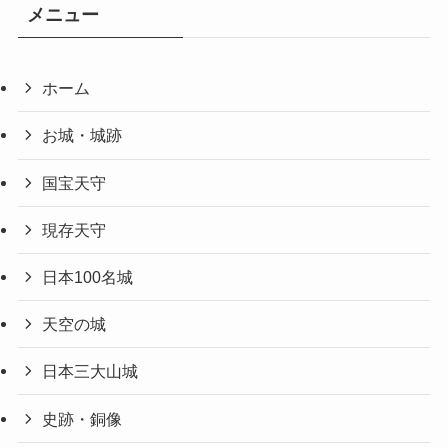
メニュー
ホーム
お城・城跡
国宝天守
現存天守
日本100名城
天空の城
日本三大山城
史跡・銅像