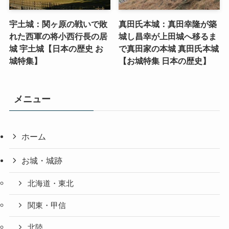
宇土城：関ヶ原の戦いで敗
真田氏本城：真田幸隆が築
れた西軍の将小西行長の居
城し昌幸が上田城へ移るま
城 宇土城【日本の歴史 お
で真田家の本城 真田氏本城
城特集】
【お城特集 日本の歴史】
メニュー
ホーム
お城・城跡
北海道・東北
関東・甲信
北陸