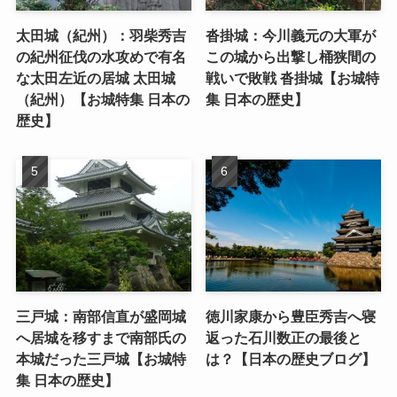
太田城（紀州）：羽柴秀吉
沓掛城：今川義元の大軍が
の紀州征伐の水攻めで有名
この城から出撃し桶狭間の
な太田左近の居城 太田城
戦いで敗戦 沓掛城【お城特
（紀州）【お城特集 日本の
集 日本の歴史】
歴史】
三戸城：南部信直が盛岡城
徳川家康から豊臣秀吉へ寝
へ居城を移すまで南部氏の
返った石川数正の最後と
本城だった三戸城【お城特
は？【日本の歴史ブログ】
集 日本の歴史】