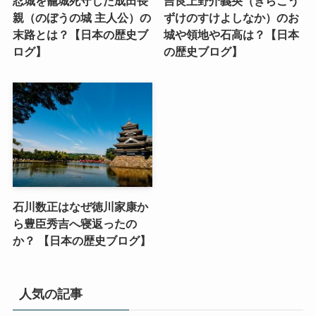
忍城を籠城死守した成田長
吉良上野介義央（きらこう
親（のぼうの城 主人公）の
ずけのすけよしなか）のお
末路とは？【日本の歴史ブ
城や領地や石高は？【日本
ログ】
の歴史ブログ】
石川数正はなぜ徳川家康か
ら豊臣秀吉へ寝返ったの
か？ 【日本の歴史ブログ】
人気の記事