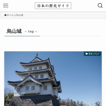
ホーム
烏山城
烏山城
– tag –
歴史ブログ