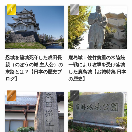
忍城を籠城死守した成田長
鹿島城：佐竹義重の常陸統
親（のぼうの城 主人公）の
一戦により攻撃を受け落城
末路とは？【日本の歴史ブ
した鹿島城【お城特集 日本
ログ】
の歴史】