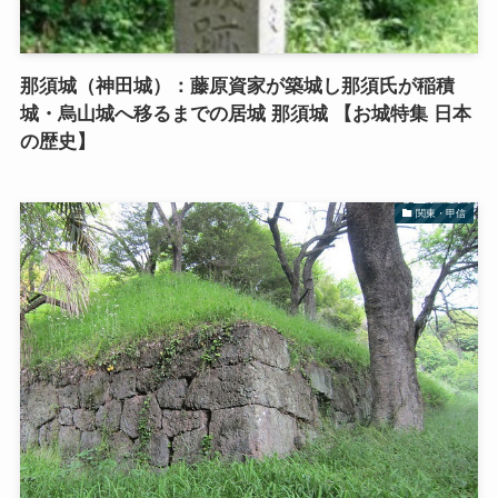
那須城（神田城）：藤原資家が築城し那須氏が稲積
城・烏山城へ移るまでの居城 那須城 【お城特集 日本
の歴史】
関東・甲信