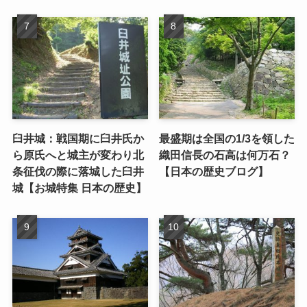
臼井城：戦国期に臼井氏か
最盛期は全国の1/3を領した
ら原氏へと城主が変わり北
織田信長の石高は何万石？
条征伐の際に落城した臼井
【日本の歴史ブログ】
城【お城特集 日本の歴史】