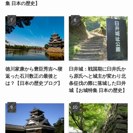
集 日本の歴史】
徳川家康から豊臣秀吉へ寝
臼井城：戦国期に臼井氏か
返った石川数正の最後と
ら原氏へと城主が変わり北
は？【日本の歴史ブログ】
条征伐の際に落城した臼井
城【お城特集 日本の歴史】