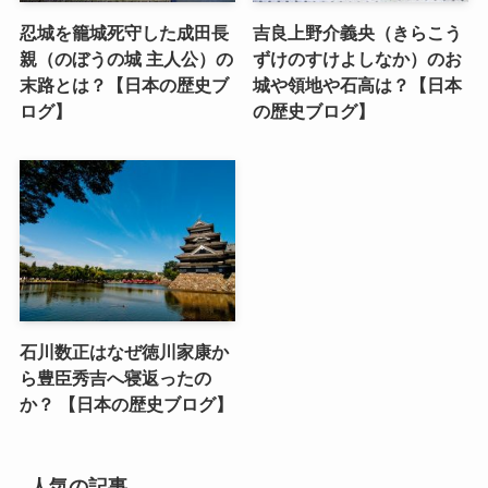
忍城を籠城死守した成田長
吉良上野介義央（きらこう
親（のぼうの城 主人公）の
ずけのすけよしなか）のお
末路とは？【日本の歴史ブ
城や領地や石高は？【日本
ログ】
の歴史ブログ】
石川数正はなぜ徳川家康か
ら豊臣秀吉へ寝返ったの
か？ 【日本の歴史ブログ】
人気の記事