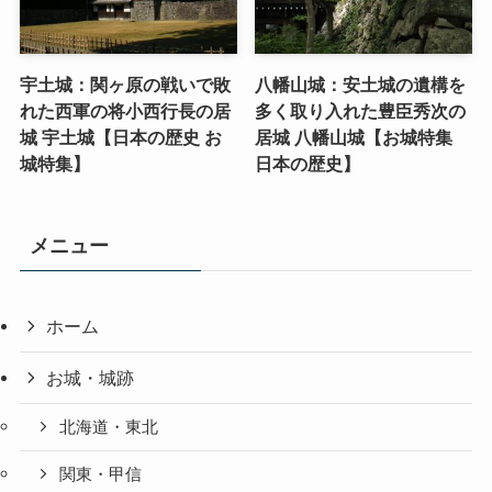
宇土城：関ヶ原の戦いで敗
八幡山城：安土城の遺構を
れた西軍の将小西行長の居
多く取り入れた豊臣秀次の
城 宇土城【日本の歴史 お
居城 八幡山城【お城特集
城特集】
日本の歴史】
メニュー
ホーム
お城・城跡
北海道・東北
関東・甲信