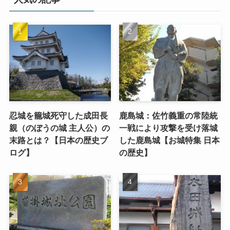
忍城を籠城死守した成田長
鹿島城：佐竹義重の常陸統
親（のぼうの城 主人公）の
一戦により攻撃を受け落城
末路とは？【日本の歴史ブ
した鹿島城【お城特集 日本
ログ】
の歴史】