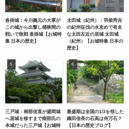
沓掛城：今川義元の大軍が
太田城（紀州）：羽柴秀吉
この城から出撃し桶狭間の
の紀州征伐の水攻めで有名
戦いで敗戦 沓掛城【お城特
な太田左近の居城 太田城
集 日本の歴史】
（紀州）【お城特集 日本の
歴史】
三戸城：南部信直が盛岡城
最盛期は全国の1/3を領した
へ居城を移すまで南部氏の
織田信長の石高は何万石？
本城だった三戸城【お城特
【日本の歴史ブログ】