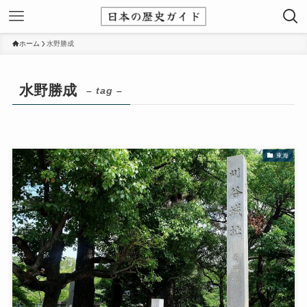
ホーム
水野勝成
水野勝成
– tag –
東海