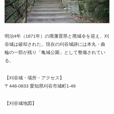
明治4年（1871年）の廃藩置県と廃城令を迎え、刈
谷城は破却された。現在の刈谷城跡には本丸・曲
輪の一部が残り「亀城公園」として整備されてい
る。
【刈谷城・場所・アクセス】
〒448-0833 愛知県刈谷市城町1-49
【刈谷城地図】