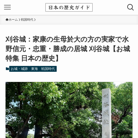
ホーム
戦国時代
刈谷城：家康の生母於大の方の実家で水
野信元・忠重・勝成の居城 刈谷城【お城
特集 日本の歴史】
お城・城跡
東海
戦国時代