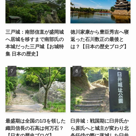
三戸城：南部信直が盛岡城
徳川家康から豊臣秀吉へ寝
へ居城を移すまで南部氏の
返った石川数正の最後と
本城だった三戸城【お城特
は？【日本の歴史ブログ】
集 日本の歴史】
最盛期は全国の1/3を領した
臼井城：戦国期に臼井氏か
織田信長の石高は何万石？
ら原氏へと城主が変わり北
【日本の歴史ブログ】
条征伐の際に落城した臼井