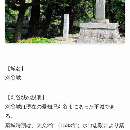
【城名】
刈谷城
【刈谷城の説明】
刈谷城は現在の愛知県刈谷市にあった平城であ
る。
築城時期は、天文2年（1533年）水野忠政により築