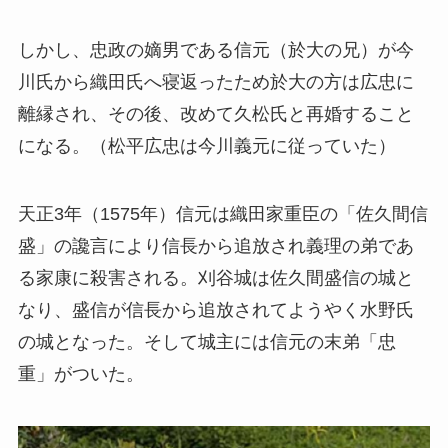
しかし、忠政の嫡男である信元（於大の兄）が今
川氏から織田氏へ寝返ったため於大の方は広忠に
離縁され、その後、改めて久松氏と再婚すること
になる。（松平広忠は今川義元に従っていた）
天正3年（1575年）信元は織田家重臣の「佐久間信
盛」の讒言により信長から追放され義理の弟であ
る家康に殺害される。刈谷城は佐久間盛信の城と
なり、盛信が信長から追放されてようやく水野氏
の城となった。そして城主には信元の末弟「忠
重」がついた。