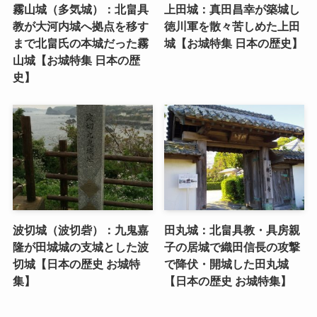
霧山城（多気城）：北畠具
上田城：真田昌幸が築城し
教が大河内城へ拠点を移す
徳川軍を散々苦しめた上田
まで北畠氏の本城だった霧
城【お城特集 日本の歴史】
山城【お城特集 日本の歴
史】
波切城（波切砦）：九鬼嘉
田丸城：北畠具教・具房親
隆が田城城の支城とした波
子の居城で織田信長の攻撃
切城【日本の歴史 お城特
で降伏・開城した田丸城
集】
【日本の歴史 お城特集】