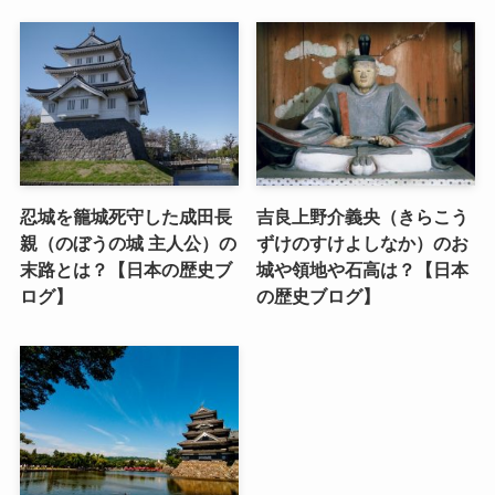
忍城を籠城死守した成田長
吉良上野介義央（きらこう
親（のぼうの城 主人公）の
ずけのすけよしなか）のお
末路とは？【日本の歴史ブ
城や領地や石高は？【日本
ログ】
の歴史ブログ】