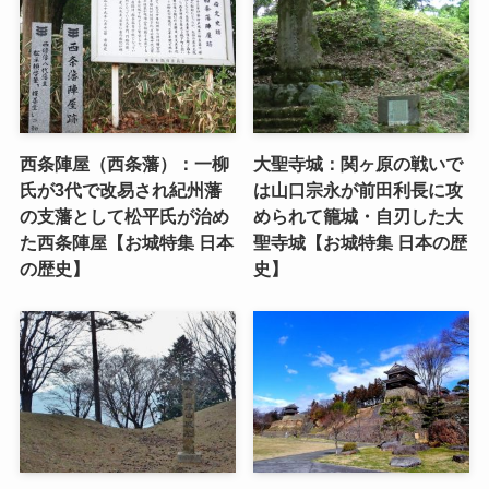
西条陣屋（西条藩）：一柳
大聖寺城：関ヶ原の戦いで
氏が3代で改易され紀州藩
は山口宗永が前田利長に攻
の支藩として松平氏が治め
められて籠城・自刃した大
た西条陣屋【お城特集 日本
聖寺城【お城特集 日本の歴
の歴史】
史】