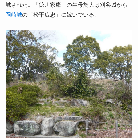
城された。「徳川家康」の生母於大は刈谷城から
岡崎城
の「松平広忠」に嫁いでいる。