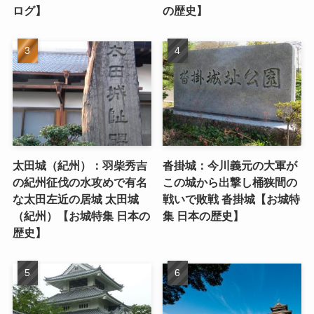
ログ】
の歴史】
太田城（紀州）：羽柴秀吉
沓掛城：今川義元の大軍が
の紀州征伐の水攻めで有名
この城から出撃し桶狭間の
な太田左近の居城 太田城
戦いで敗戦 沓掛城【お城特
（紀州）【お城特集 日本の
集 日本の歴史】
歴史】