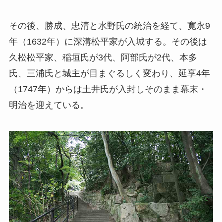
その後、勝成、忠清と水野氏の統治を経て、寛永9
年（1632年）に深溝松平家が入城する。その後は
久松松平家、稲垣氏が3代、阿部氏が2代、本多
氏、三浦氏と城主が目まぐるしく変わり、延享4年
（1747年）からは土井氏が入封しそのまま幕末・
明治を迎えている。