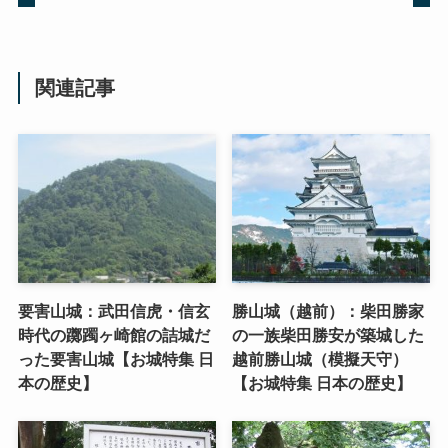
関連記事
要害山城：武田信虎・信玄
勝山城（越前）：柴田勝家
時代の躑躅ヶ崎館の詰城だ
の一族柴田勝安が築城した
った要害山城【お城特集 日
越前勝山城（模擬天守）
本の歴史】
【お城特集 日本の歴史】