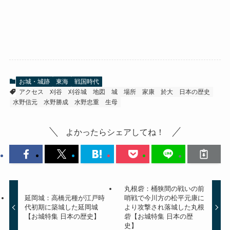
お城・城跡
東海
戦国時代
アクセス
刈谷
刈谷城
地図
城
場所
家康
於大
日本の歴史
水野信元
水野勝成
水野忠重
生母
よかったらシェアしてね！
丸根砦：桶狭間の戦いの前
延岡城：高橋元種が江戸時
哨戦で今川方の松平元康に
代初期に築城した延岡城
より攻撃され落城した丸根
【お城特集 日本の歴史】
砦【お城特集 日本の歴
史】