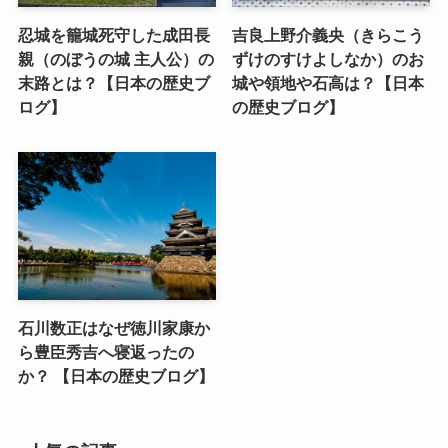
忍城を籠城死守した成田長
吉良上野介義央（きらこう
親（のぼうの城 主人公）の
ずけのすけよしなか）のお
末路とは？【日本の歴史ブ
城や領地や石高は？【日本
ログ】
の歴史ブログ】
石川数正はなぜ徳川家康か
ら豊臣秀吉へ寝返ったの
か？ 【日本の歴史ブログ】