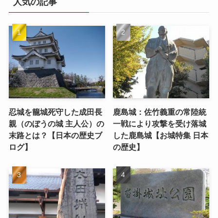
人気の記事
忍城を籠城死守した成田長
鹿島城：佐竹義重の常陸統
親（のぼうの城 主人公）の
一戦により攻撃を受け落城
末路とは？【日本の歴史ブ
した鹿島城【お城特集 日本
ログ】
の歴史】