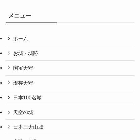
メニュー
ホーム
お城・城跡
国宝天守
現存天守
日本100名城
天空の城
日本三大山城