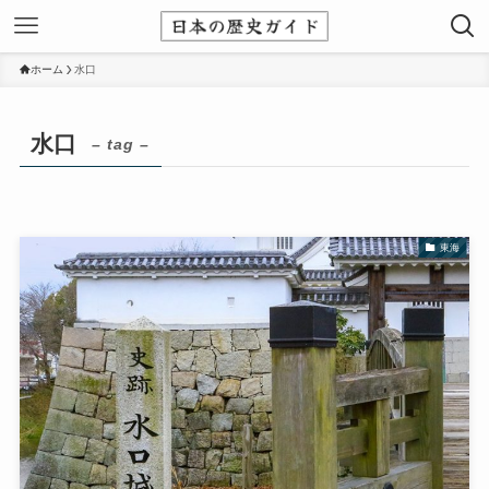
ホーム
水口
水口
– tag –
東海