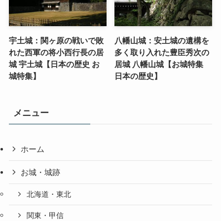
宇土城：関ヶ原の戦いで敗
八幡山城：安土城の遺構を
れた西軍の将小西行長の居
多く取り入れた豊臣秀次の
城 宇土城【日本の歴史 お
居城 八幡山城【お城特集
城特集】
日本の歴史】
メニュー
ホーム
お城・城跡
北海道・東北
関東・甲信