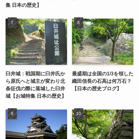
集 日本の歴史】
臼井城：戦国期に臼井氏か
最盛期は全国の1/3を領した
ら原氏へと城主が変わり北
織田信長の石高は何万石？
条征伐の際に落城した臼井
【日本の歴史ブログ】
城【お城特集 日本の歴史】