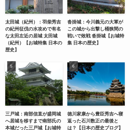
太田城（紀州）：羽柴秀吉
沓掛城：今川義元の大軍が
の紀州征伐の水攻めで有名
この城から出撃し桶狭間の
な太田左近の居城 太田城
戦いで敗戦 沓掛城【お城特
（紀州）【お城特集 日本の
集 日本の歴史】
歴史】
三戸城：南部信直が盛岡城
徳川家康から豊臣秀吉へ寝
へ居城を移すまで南部氏の
返った石川数正の最後と
本城だった三戸城【お城特
は？【日本の歴史ブログ】