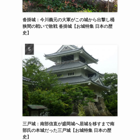
沓掛城：今川義元の大軍がこの城から出撃し桶
狭間の戦いで敗戦 沓掛城【お城特集 日本の歴
史】
三戸城：南部信直が盛岡城へ居城を移すまで南
部氏の本城だった三戸城【お城特集 日本の歴
史】