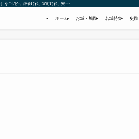
所）をご紹介。鎌倉時代、室町時代、安土桃山時代（戦国時代）、江戸時代と幅広
ホーム
お城・城跡
名城特集
史跡