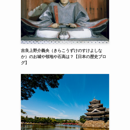
吉良上野介義央（きらこうずけのすけよしな
か）のお城や領地や石高は？【日本の歴史ブロ
グ】