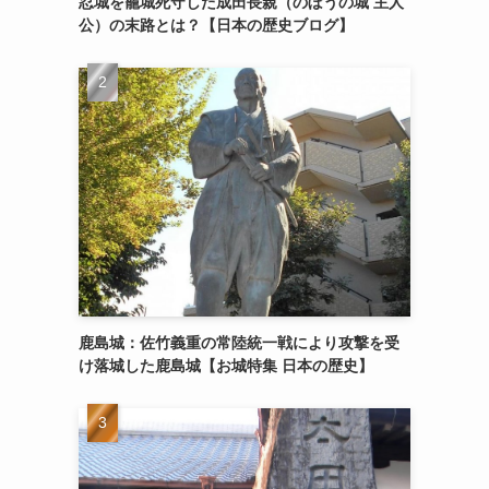
忍城を籠城死守した成田長親（のぼうの城 主人
公）の末路とは？【日本の歴史ブログ】
鹿島城：佐竹義重の常陸統一戦により攻撃を受
け落城した鹿島城【お城特集 日本の歴史】