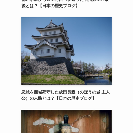
後とは？【日本の歴史ブログ】
忍城を籠城死守した成田長親（のぼうの城 主人
公）の末路とは？【日本の歴史ブログ】