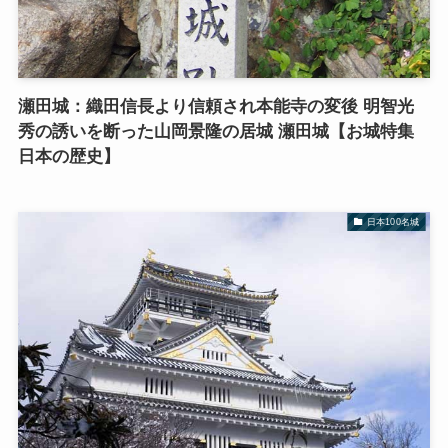
瀬田城：織田信長より信頼され本能寺の変後 明智光
秀の誘いを断った山岡景隆の居城 瀬田城【お城特集
日本の歴史】
日本100名城