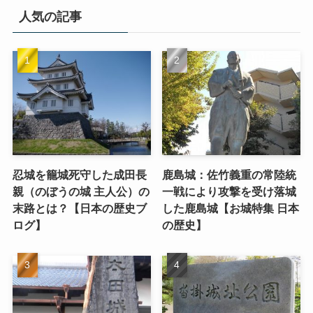
人気の記事
忍城を籠城死守した成田長
鹿島城：佐竹義重の常陸統
親（のぼうの城 主人公）の
一戦により攻撃を受け落城
末路とは？【日本の歴史ブ
した鹿島城【お城特集 日本
ログ】
の歴史】