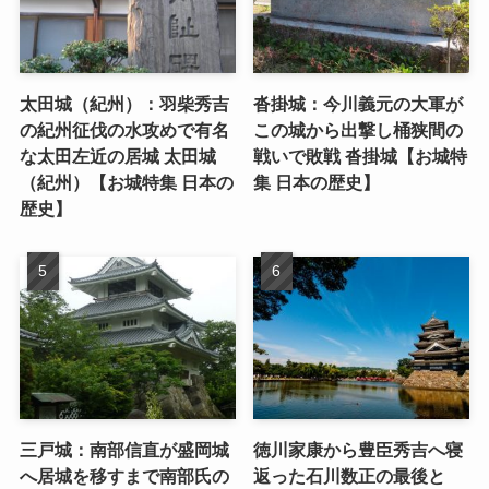
太田城（紀州）：羽柴秀吉
沓掛城：今川義元の大軍が
の紀州征伐の水攻めで有名
この城から出撃し桶狭間の
な太田左近の居城 太田城
戦いで敗戦 沓掛城【お城特
（紀州）【お城特集 日本の
集 日本の歴史】
歴史】
三戸城：南部信直が盛岡城
徳川家康から豊臣秀吉へ寝
へ居城を移すまで南部氏の
返った石川数正の最後と