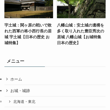
宇土城：関ヶ原の戦いで敗
八幡山城：安土城の遺構を
れた西軍の将小西行長の居
多く取り入れた豊臣秀次の
城 宇土城【日本の歴史 お
居城 八幡山城【お城特集
城特集】
日本の歴史】
メニュー
ホーム
お城・城跡
北海道・東北