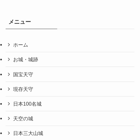
メニュー
ホーム
お城・城跡
国宝天守
現存天守
日本100名城
天空の城
日本三大山城