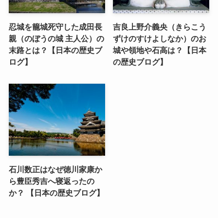
忍城を籠城死守した成田長
吉良上野介義央（きらこう
親（のぼうの城 主人公）の
ずけのすけよしなか）のお
末路とは？【日本の歴史ブ
城や領地や石高は？【日本
ログ】
の歴史ブログ】
石川数正はなぜ徳川家康か
ら豊臣秀吉へ寝返ったの
か？ 【日本の歴史ブログ】