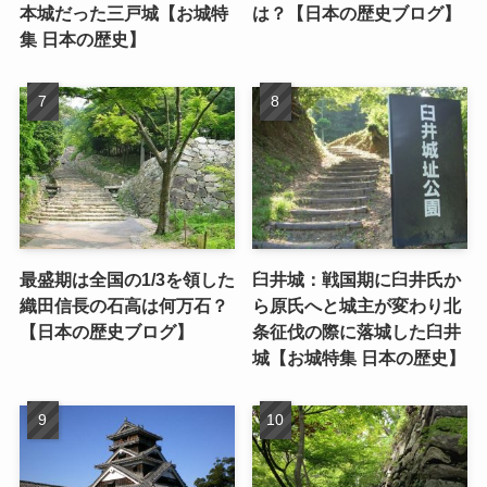
本城だった三戸城【お城特
は？【日本の歴史ブログ】
集 日本の歴史】
最盛期は全国の1/3を領した
臼井城：戦国期に臼井氏か
織田信長の石高は何万石？
ら原氏へと城主が変わり北
【日本の歴史ブログ】
条征伐の際に落城した臼井
城【お城特集 日本の歴史】