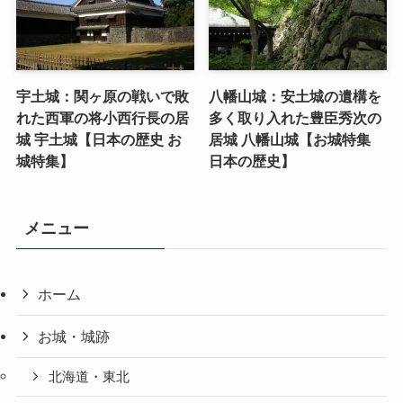
宇土城：関ヶ原の戦いで敗
八幡山城：安土城の遺構を
れた西軍の将小西行長の居
多く取り入れた豊臣秀次の
城 宇土城【日本の歴史 お
居城 八幡山城【お城特集
城特集】
日本の歴史】
メニュー
ホーム
お城・城跡
北海道・東北