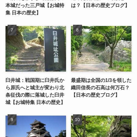
本城だった三戸城【お城特
は？【日本の歴史ブログ】
集 日本の歴史】
臼井城：戦国期に臼井氏か
最盛期は全国の1/3を領した
ら原氏へと城主が変わり北
織田信長の石高は何万石？
条征伐の際に落城した臼井
【日本の歴史ブログ】
城【お城特集 日本の歴史】