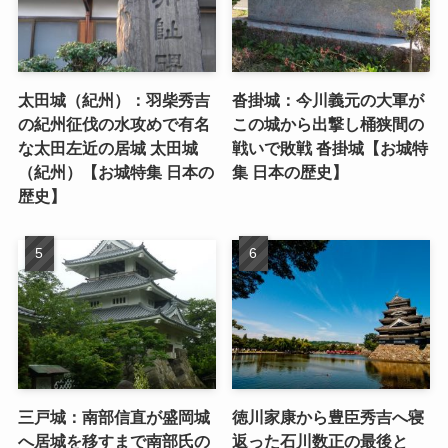
太田城（紀州）：羽柴秀吉
沓掛城：今川義元の大軍が
の紀州征伐の水攻めで有名
この城から出撃し桶狭間の
な太田左近の居城 太田城
戦いで敗戦 沓掛城【お城特
（紀州）【お城特集 日本の
集 日本の歴史】
歴史】
三戸城：南部信直が盛岡城
徳川家康から豊臣秀吉へ寝
へ居城を移すまで南部氏の
返った石川数正の最後と