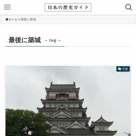
ホーム
最後に築城
最後に築城
– tag –
中国