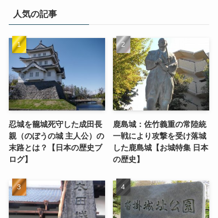
人気の記事
忍城を籠城死守した成田長
鹿島城：佐竹義重の常陸統
親（のぼうの城 主人公）の
一戦により攻撃を受け落城
末路とは？【日本の歴史ブ
した鹿島城【お城特集 日本
ログ】
の歴史】