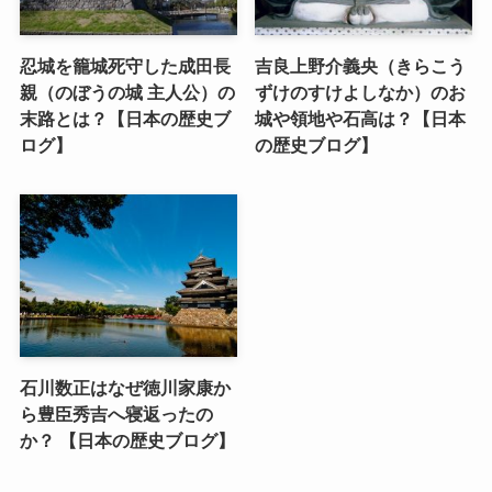
忍城を籠城死守した成田長
吉良上野介義央（きらこう
親（のぼうの城 主人公）の
ずけのすけよしなか）のお
末路とは？【日本の歴史ブ
城や領地や石高は？【日本
ログ】
の歴史ブログ】
石川数正はなぜ徳川家康か
ら豊臣秀吉へ寝返ったの
か？ 【日本の歴史ブログ】