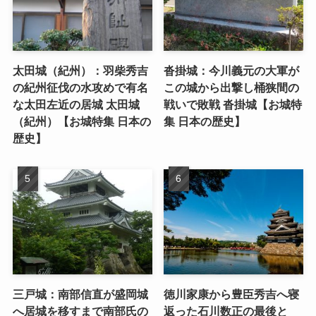
太田城（紀州）：羽柴秀吉
沓掛城：今川義元の大軍が
の紀州征伐の水攻めで有名
この城から出撃し桶狭間の
な太田左近の居城 太田城
戦いで敗戦 沓掛城【お城特
（紀州）【お城特集 日本の
集 日本の歴史】
歴史】
三戸城：南部信直が盛岡城
徳川家康から豊臣秀吉へ寝
へ居城を移すまで南部氏の
返った石川数正の最後と