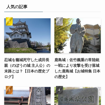
人気の記事
忍城を籠城死守した成田長
鹿島城：佐竹義重の常陸統
親（のぼうの城 主人公）の
一戦により攻撃を受け落城
末路とは？【日本の歴史ブ
した鹿島城【お城特集 日本
ログ】
の歴史】