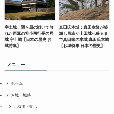
宇土城：関ヶ原の戦いで敗
真田氏本城：真田幸隆が築
れた西軍の将小西行長の居
城し昌幸が上田城へ移るま
城 宇土城【日本の歴史 お
で真田家の本城 真田氏本城
城特集】
【お城特集 日本の歴史】
メニュー
ホーム
お城・城跡
北海道・東北