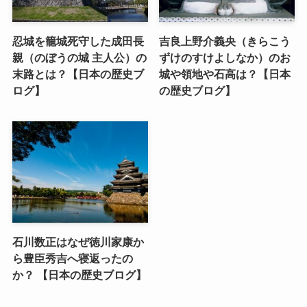
忍城を籠城死守した成田長
吉良上野介義央（きらこう
親（のぼうの城 主人公）の
ずけのすけよしなか）のお
末路とは？【日本の歴史ブ
城や領地や石高は？【日本
ログ】
の歴史ブログ】
石川数正はなぜ徳川家康か
ら豊臣秀吉へ寝返ったの
か？ 【日本の歴史ブログ】