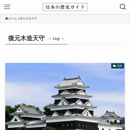
ホーム
復元木造天守
復元木造天守
– tag –
四国