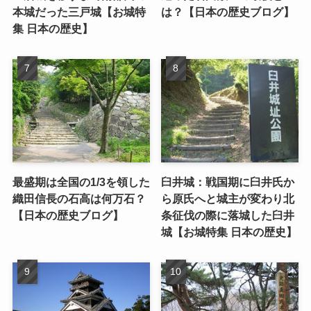
本城だった三戸城【お城特
は？【日本の歴史ブログ】
集 日本の歴史】
最盛期は全国の1/3を領した
臼井城：戦国期に臼井氏か
織田信長の石高は何万石？
ら原氏へと城主が変わり北
【日本の歴史ブログ】
条征伐の際に落城した臼井
城【お城特集 日本の歴史】