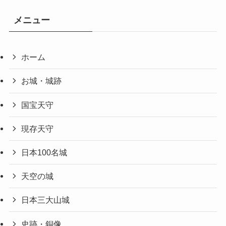
メニュー
ホーム
お城・城跡
国宝天守
現存天守
日本100名城
天空の城
日本三大山城
史跡・銅像