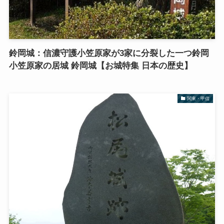
鈴岡城：信濃守護小笠原家が3家に分裂した一つ鈴岡
小笠原家の居城 鈴岡城【お城特集 日本の歴史】
関東・甲信