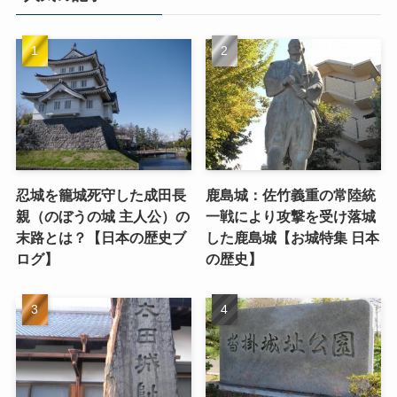
忍城を籠城死守した成田長
鹿島城：佐竹義重の常陸統
親（のぼうの城 主人公）の
一戦により攻撃を受け落城
末路とは？【日本の歴史ブ
した鹿島城【お城特集 日本
ログ】
の歴史】