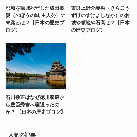
忍城を籠城死守した成田長
吉良上野介義央（きらこう
親（のぼうの城 主人公）の
ずけのすけよしなか）のお
末路とは？【日本の歴史ブ
城や領地や石高は？【日本
ログ】
の歴史ブログ】
石川数正はなぜ徳川家康か
ら豊臣秀吉へ寝返ったの
か？ 【日本の歴史ブログ】
人気の記事