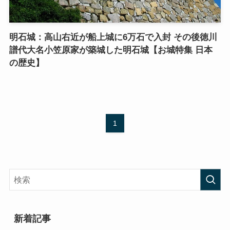
明石城：高山右近が船上城に6万石で入封 その後徳川
譜代大名小笠原家が築城した明石城【お城特集 日本
の歴史】
1
新着記事