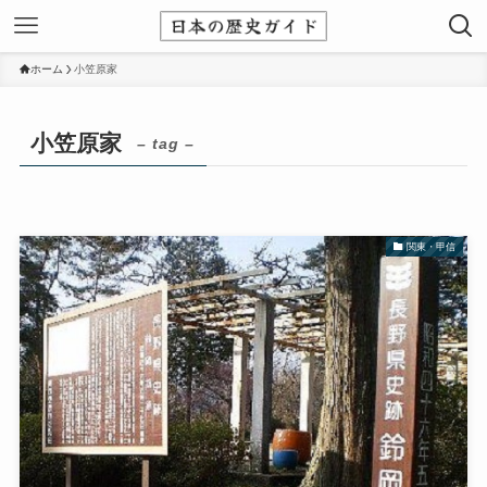
ホーム
小笠原家
小笠原家
– tag –
関東・甲信