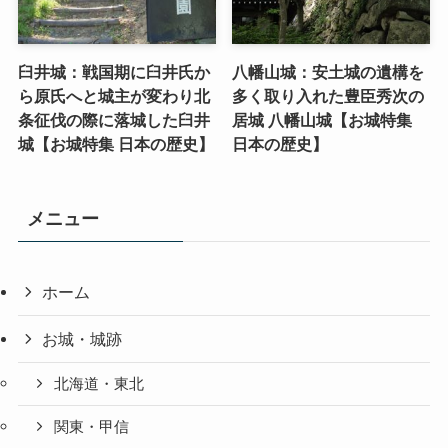
臼井城：戦国期に臼井氏か
八幡山城：安土城の遺構を
ら原氏へと城主が変わり北
多く取り入れた豊臣秀次の
条征伐の際に落城した臼井
居城 八幡山城【お城特集
城【お城特集 日本の歴史】
日本の歴史】
メニュー
ホーム
お城・城跡
北海道・東北
関東・甲信