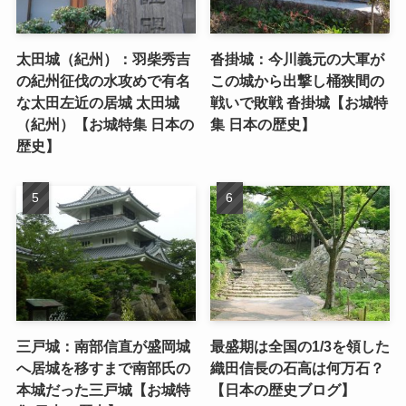
太田城（紀州）：羽柴秀吉
沓掛城：今川義元の大軍が
の紀州征伐の水攻めで有名
この城から出撃し桶狭間の
な太田左近の居城 太田城
戦いで敗戦 沓掛城【お城特
（紀州）【お城特集 日本の
集 日本の歴史】
歴史】
三戸城：南部信直が盛岡城
最盛期は全国の1/3を領した
へ居城を移すまで南部氏の
織田信長の石高は何万石？
本城だった三戸城【お城特
【日本の歴史ブログ】