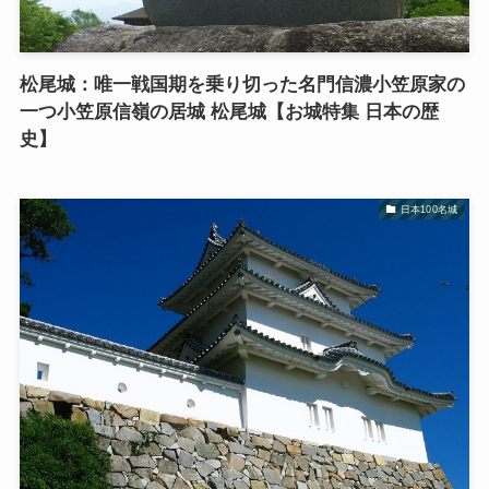
松尾城：唯一戦国期を乗り切った名門信濃小笠原家の
一つ小笠原信嶺の居城 松尾城【お城特集 日本の歴
史】
日本100名城