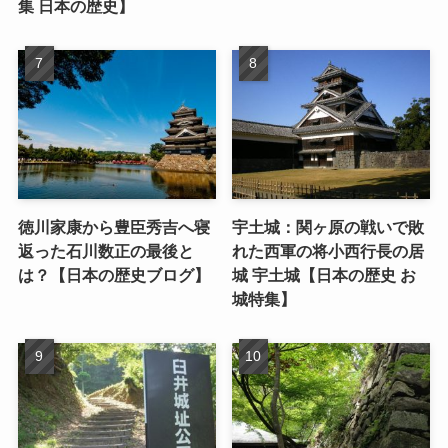
集 日本の歴史】
徳川家康から豊臣秀吉へ寝
宇土城：関ヶ原の戦いで敗
返った石川数正の最後と
れた西軍の将小西行長の居
は？【日本の歴史ブログ】
城 宇土城【日本の歴史 お
城特集】