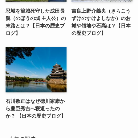
忍城を籠城死守した成田長
吉良上野介義央（きらこう
親（のぼうの城 主人公）の
ずけのすけよしなか）のお
末路とは？【日本の歴史ブ
城や領地や石高は？【日本
ログ】
の歴史ブログ】
石川数正はなぜ徳川家康か
ら豊臣秀吉へ寝返ったの
か？ 【日本の歴史ブログ】