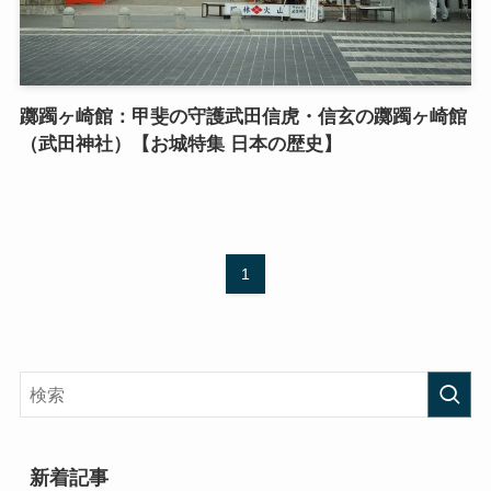
躑躅ヶ崎館：甲斐の守護武田信虎・信玄の躑躅ヶ崎館
（武田神社）【お城特集 日本の歴史】
1
新着記事