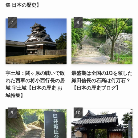
集 日本の歴史】
宇土城：関ヶ原の戦いで敗
最盛期は全国の1/3を領した
れた西軍の将小西行長の居
織田信長の石高は何万石？
城 宇土城【日本の歴史 お
【日本の歴史ブログ】
城特集】