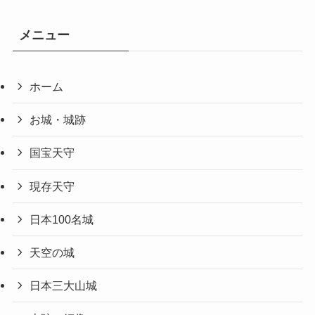
メニュー
ホーム
お城・城跡
国宝天守
現存天守
日本100名城
天空の城
日本三大山城