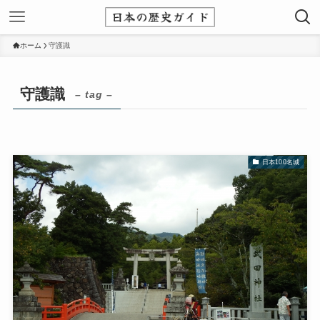
ホーム
守護識
守護識
– tag –
日本100名城