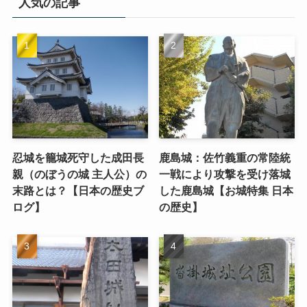
人気の記事
忍城を籠城死守した成田長
鹿島城：佐竹義重の常陸統
親（のぼうの城 主人公）の
一戦により攻撃を受け落城
末路とは？【日本の歴史ブ
した鹿島城【お城特集 日本
ログ】
の歴史】