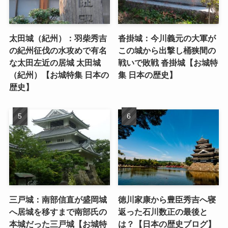
太田城（紀州）：羽柴秀吉
沓掛城：今川義元の大軍が
の紀州征伐の水攻めで有名
この城から出撃し桶狭間の
な太田左近の居城 太田城
戦いで敗戦 沓掛城【お城特
（紀州）【お城特集 日本の
集 日本の歴史】
歴史】
三戸城：南部信直が盛岡城
徳川家康から豊臣秀吉へ寝
へ居城を移すまで南部氏の
返った石川数正の最後と
本城だった三戸城【お城特
は？【日本の歴史ブログ】