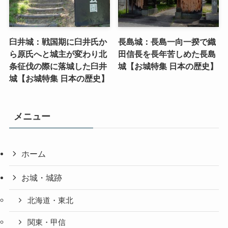
臼井城：戦国期に臼井氏か
長島城：長島一向一揆で織
ら原氏へと城主が変わり北
田信長を長年苦しめた長島
条征伐の際に落城した臼井
城【お城特集 日本の歴史】
城【お城特集 日本の歴史】
メニュー
ホーム
お城・城跡
北海道・東北
関東・甲信