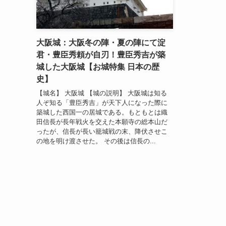
大阪城：大阪冬の陣・夏の陣にて淀
君・豊臣秀頼が自刃！豊臣秀吉が築
城した大阪城【お城特集 日本の歴
史】
【城名】 大阪城 【城の説明】 大阪城は知る
人ぞ知る「豊臣秀吉」が天下人になった際に
築城した西国一の居城である。もともとは織
田信長が長年戦火を交えた本願寺の総本山だ
ったが、信長が長い籠城戦の末、降伏させこ
の地を明け渡させた。 その後は信長の...