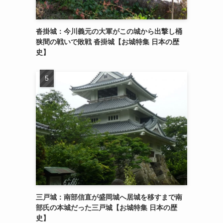
沓掛城：今川義元の大軍がこの城から出撃し桶
狭間の戦いで敗戦 沓掛城【お城特集 日本の歴
史】
三戸城：南部信直が盛岡城へ居城を移すまで南
部氏の本城だった三戸城【お城特集 日本の歴
史】