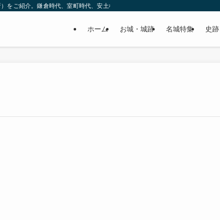
所）をご紹介。鎌倉時代、室町時代、安土桃山時代（戦国時代）、江戸時代と幅広
ホーム
お城・城跡
名城特集
史跡