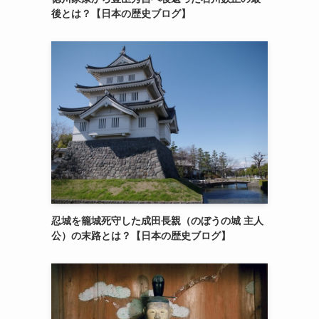
後とは？【日本の歴史ブログ】
忍城を籠城死守した成田長親（のぼうの城 主人
公）の末路とは？【日本の歴史ブログ】