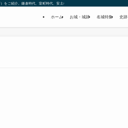
所）をご紹介。鎌倉時代、室町時代、安土桃山時代（戦国時代）、江戸時代と幅広
ホーム
お城・城跡
名城特集
史跡