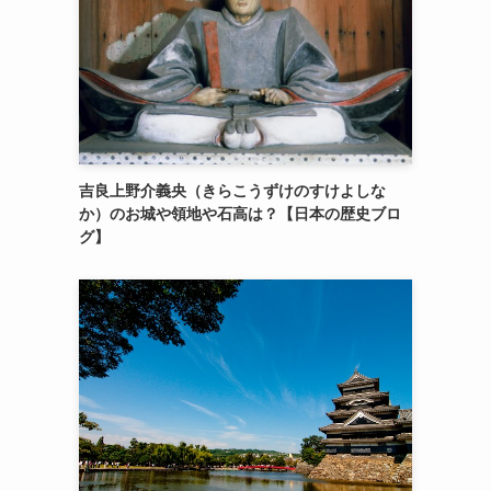
吉良上野介義央（きらこうずけのすけよしな
か）のお城や領地や石高は？【日本の歴史ブロ
グ】