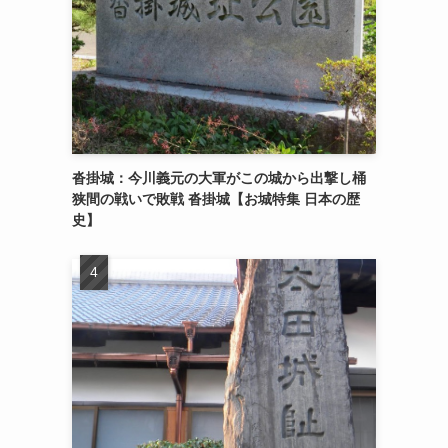
沓掛城：今川義元の大軍がこの城から出撃し桶
狭間の戦いで敗戦 沓掛城【お城特集 日本の歴
史】