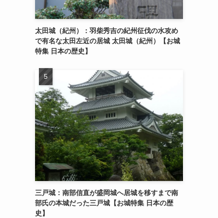
太田城（紀州）：羽柴秀吉の紀州征伐の水攻め
で有名な太田左近の居城 太田城（紀州）【お城
特集 日本の歴史】
三戸城：南部信直が盛岡城へ居城を移すまで南
部氏の本城だった三戸城【お城特集 日本の歴
史】