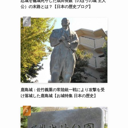
忍城を籠城死守した成田長親（のぼうの城 主人
公）の末路とは？【日本の歴史ブログ】
鹿島城：佐竹義重の常陸統一戦により攻撃を受
け落城した鹿島城【お城特集 日本の歴史】