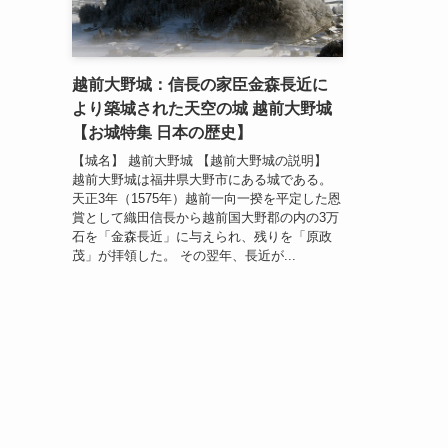
越前大野城：信長の家臣金森長近に
より築城された天空の城 越前大野城
【お城特集 日本の歴史】
【城名】 越前大野城 【越前大野城の説明】
越前大野城は福井県大野市にある城である。
天正3年（1575年）越前一向一揆を平定した恩
賞として織田信長から越前国大野郡の内の3万
石を「金森長近」に与えられ、残りを「原政
茂」が拝領した。 その翌年、長近が...