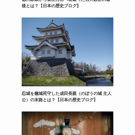
後とは？【日本の歴史ブログ】
忍城を籠城死守した成田長親（のぼうの城 主人
公）の末路とは？【日本の歴史ブログ】