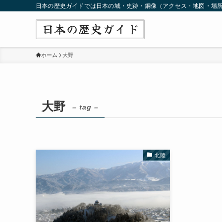
日本の歴史ガイドでは日本の城・史跡・銅像（アクセス・地図・場
ホーム
大野
大野
– tag –
北陸