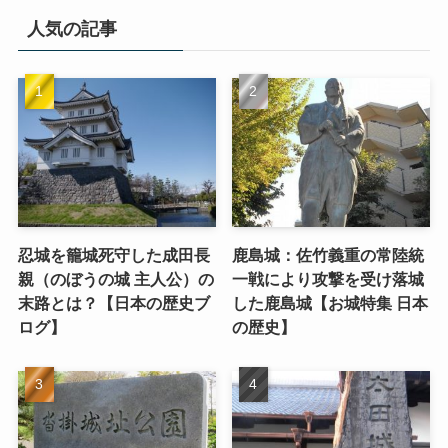
人気の記事
忍城を籠城死守した成田長
鹿島城：佐竹義重の常陸統
親（のぼうの城 主人公）の
一戦により攻撃を受け落城
末路とは？【日本の歴史ブ
した鹿島城【お城特集 日本
ログ】
の歴史】