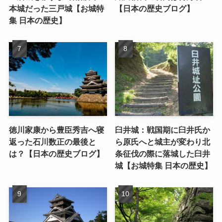
本城だった三戸城【お城特
【日本の歴史ブログ】
集 日本の歴史】
徳川家康から豊臣秀吉へ寝
臼井城：戦国期に臼井氏か
返った石川数正の最後と
ら原氏へと城主が変わり北
は？【日本の歴史ブログ】
条征伐の際に落城した臼井
城【お城特集 日本の歴史】