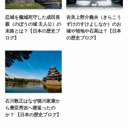
忍城を籠城死守した成田長
吉良上野介義央（きらこう
親（のぼうの城 主人公）の
ずけのすけよしなか）のお
末路とは？【日本の歴史ブ
城や領地や石高は？【日本
ログ】
の歴史ブログ】
石川数正はなぜ徳川家康か
ら豊臣秀吉へ寝返ったの
か？ 【日本の歴史ブログ】