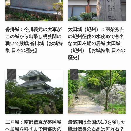
沓掛城：今川義元の大軍が
太田城（紀州）：羽柴秀吉
この城から出撃し桶狭間の
の紀州征伐の水攻めで有名
戦いで敗戦 沓掛城【お城特
な太田左近の居城 太田城
集 日本の歴史】
（紀州）【お城特集 日本の
歴史】
三戸城：南部信直が盛岡城
最盛期は全国の1/3を領した
へ居城を移すまで南部氏の
織田信長の石高は何万石？