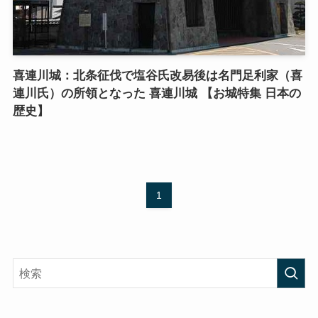
喜連川城：北条征伐で塩谷氏改易後は名門足利家（喜
連川氏）の所領となった 喜連川城 【お城特集 日本の
歴史】
1