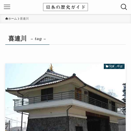
ホーム
喜連川
喜連川
– tag –
関東・甲信