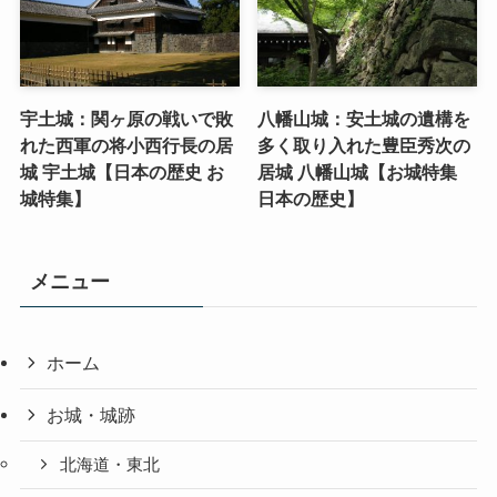
宇土城：関ヶ原の戦いで敗
八幡山城：安土城の遺構を
れた西軍の将小西行長の居
多く取り入れた豊臣秀次の
城 宇土城【日本の歴史 お
居城 八幡山城【お城特集
城特集】
日本の歴史】
メニュー
ホーム
お城・城跡
北海道・東北