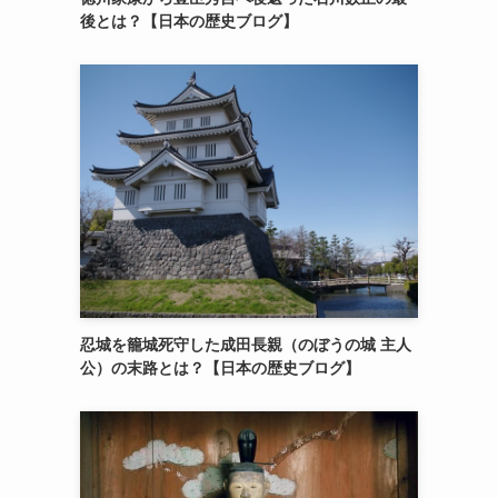
後とは？【日本の歴史ブログ】
忍城を籠城死守した成田長親（のぼうの城 主人
公）の末路とは？【日本の歴史ブログ】