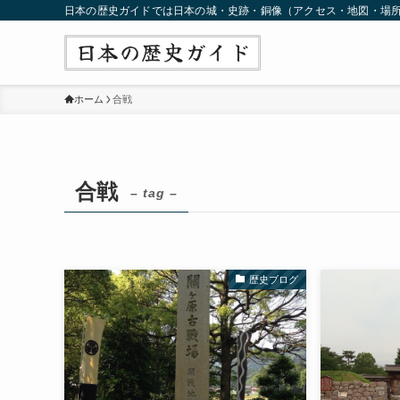
日本の歴史ガイドでは日本の城・史跡・銅像（アクセス・地図・場
ホーム
合戦
合戦
– tag –
歴史ブログ