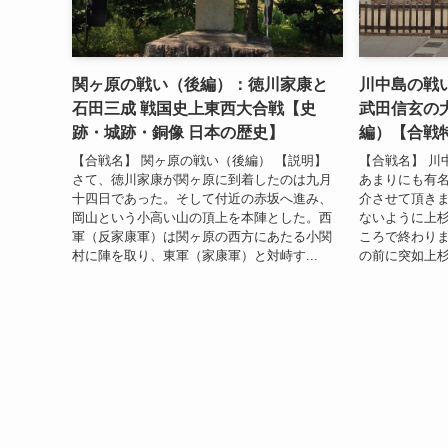
関ヶ原の戦い（後編）：徳川家康と
川中島の戦
石田三成 戦国史上東西大合戦【史
武田信玄の
跡・城跡・銅像 日本の歴史】
編）【合戦
【合戦名】 関ヶ原の戦い（後編） 【説明】
【合戦名】 川
さて、徳川家康が関ヶ原に到着したのは九月
あまりにも有名
十四日であった。そして付近の赤坂へ進み、
介させて頂き
岡山という小高い山の頂上を本陣とした。西
ないように上
軍（反家康軍）は関ヶ原の西方にあたる小関
ころで終わりま
村に陣を取り、東軍（家康軍）と対峙す...
の前に突如上杉