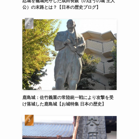
忍城を籠城死守した成田長親（のぼうの城 主人
公）の末路とは？【日本の歴史ブログ】
鹿島城：佐竹義重の常陸統一戦により攻撃を受
け落城した鹿島城【お城特集 日本の歴史】