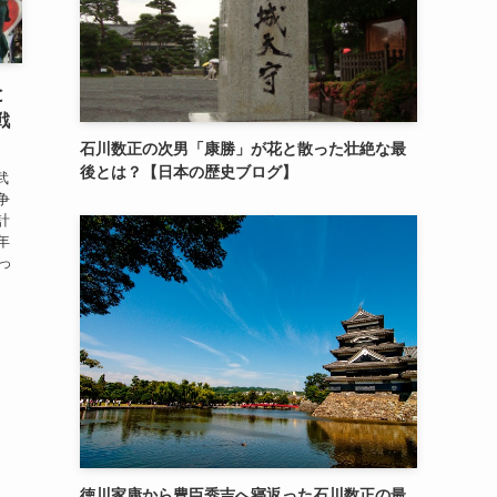
と
戦
石川数正の次男「康勝」が花と散った壮絶な最
後とは？【日本の歴史ブログ】
武
争
計
年
っ
徳川家康から豊臣秀吉へ寝返った石川数正の最