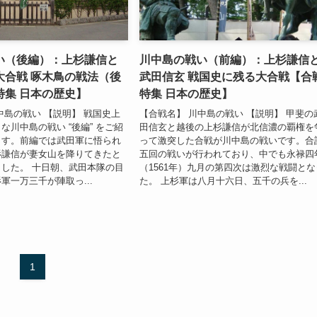
い（後編）：上杉謙信と
川中島の戦い（前編）：上杉謙信
大合戦 啄木鳥の戦法（後
武田信玄 戦国史に残る大合戦【合
特集 日本の歴史】
特集 日本の歴史】
中島の戦い 【説明】 戦国史上
【合戦名】 川中島の戦い 【説明】 甲斐の
な川中島の戦い “後編” をご紹
田信玄と越後の上杉謙信が北信濃の覇権を
ます。前編では武田軍に悟られ
って激突した合戦が川中島の戦いです。合
杉謙信が妻女山を降りてきたと
五回の戦いが行われており、中でも永禄四
した。 十日朝、武田本隊の目
（1561年）九月の第四次は激烈な戦闘とな
軍一万三千が陣取っ...
た。 上杉軍は八月十六日、五千の兵を...
1