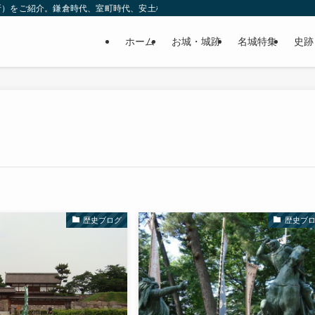
所）をご紹介。鎌倉時代、室町時代、安土桃山時代（戦国時代）、江戸時代と幅広
ホーム
お城・城跡
名城特集
史跡
歴史ブログ
歴史ブ