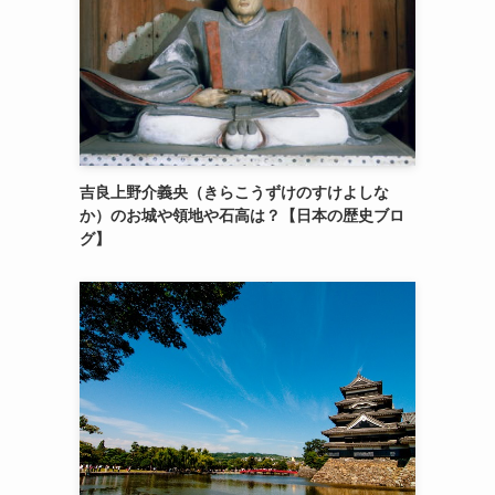
吉良上野介義央（きらこうずけのすけよしな
か）のお城や領地や石高は？【日本の歴史ブロ
グ】