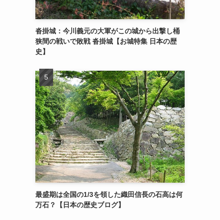
沓掛城：今川義元の大軍がこの城から出撃し桶
狭間の戦いで敗戦 沓掛城【お城特集 日本の歴
史】
最盛期は全国の1/3を領した織田信長の石高は何
万石？【日本の歴史ブログ】