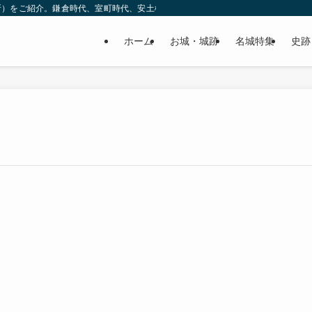
所）をご紹介。鎌倉時代、室町時代、安土桃山時代（戦国時代）、江戸時代と幅広
ホーム
お城・城跡
名城特集
史跡