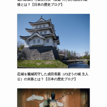
後とは？【日本の歴史ブログ】
忍城を籠城死守した成田長親（のぼうの城 主人
公）の末路とは？【日本の歴史ブログ】