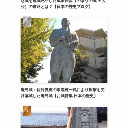
忍城を籠城死守した成田長親（のぼうの城 主人
公）の末路とは？【日本の歴史ブログ】
鹿島城：佐竹義重の常陸統一戦により攻撃を受
け落城した鹿島城【お城特集 日本の歴史】