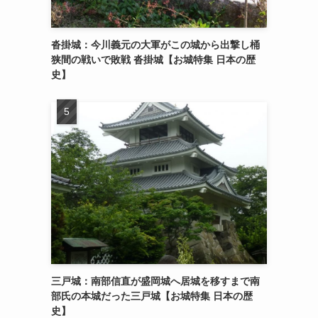
沓掛城：今川義元の大軍がこの城から出撃し桶
狭間の戦いで敗戦 沓掛城【お城特集 日本の歴
史】
三戸城：南部信直が盛岡城へ居城を移すまで南
部氏の本城だった三戸城【お城特集 日本の歴
史】