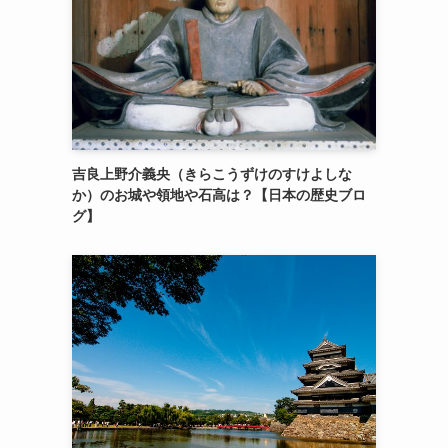
吉良上野介義央（きらこうずけのすけよしな
か）のお城や領地や石高は？【日本の歴史ブロ
グ】