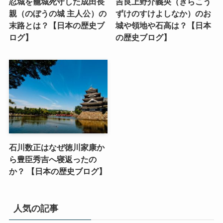
忍城を籠城死守した成田長
吉良上野介義央（きらこう
親（のぼうの城 主人公）の
ずけのすけよしなか）のお
末路とは？【日本の歴史ブ
城や領地や石高は？【日本
ログ】
の歴史ブログ】
石川数正はなぜ徳川家康か
ら豊臣秀吉へ寝返ったの
か？ 【日本の歴史ブログ】
人気の記事