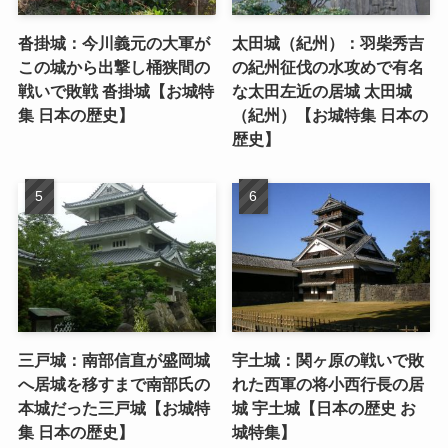
沓掛城：今川義元の大軍が
太田城（紀州）：羽柴秀吉
この城から出撃し桶狭間の
の紀州征伐の水攻めで有名
戦いで敗戦 沓掛城【お城特
な太田左近の居城 太田城
集 日本の歴史】
（紀州）【お城特集 日本の
歴史】
三戸城：南部信直が盛岡城
宇土城：関ヶ原の戦いで敗
へ居城を移すまで南部氏の
れた西軍の将小西行長の居
本城だった三戸城【お城特
城 宇土城【日本の歴史 お
集 日本の歴史】
城特集】