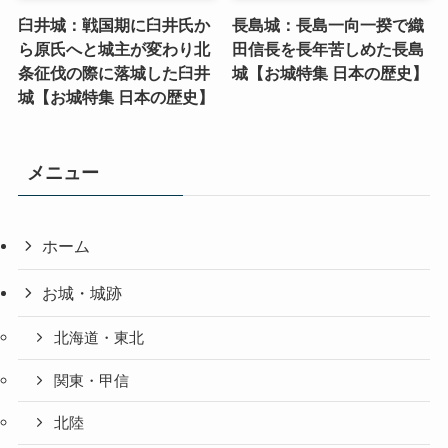
臼井城：戦国期に臼井氏か
長島城：長島一向一揆で織
ら原氏へと城主が変わり北
田信長を長年苦しめた長島
条征伐の際に落城した臼井
城【お城特集 日本の歴史】
城【お城特集 日本の歴史】
メニュー
ホーム
お城・城跡
北海道・東北
関東・甲信
北陸