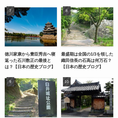
徳川家康から豊臣秀吉へ寝
最盛期は全国の1/3を領した
返った石川数正の最後と
織田信長の石高は何万石？
は？【日本の歴史ブログ】
【日本の歴史ブログ】