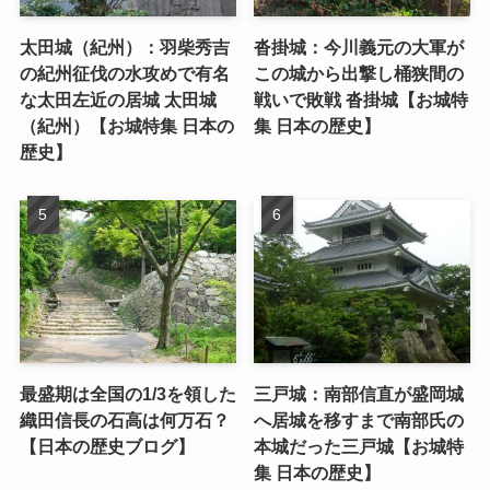
太田城（紀州）：羽柴秀吉
沓掛城：今川義元の大軍が
の紀州征伐の水攻めで有名
この城から出撃し桶狭間の
な太田左近の居城 太田城
戦いで敗戦 沓掛城【お城特
（紀州）【お城特集 日本の
集 日本の歴史】
歴史】
最盛期は全国の1/3を領した
三戸城：南部信直が盛岡城
織田信長の石高は何万石？
へ居城を移すまで南部氏の
【日本の歴史ブログ】
本城だった三戸城【お城特
集 日本の歴史】