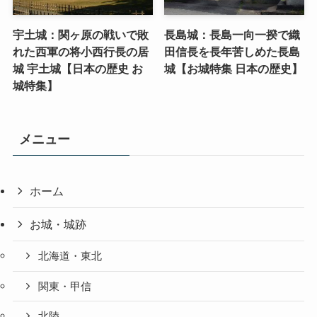
宇土城：関ヶ原の戦いで敗
長島城：長島一向一揆で織
れた西軍の将小西行長の居
田信長を長年苦しめた長島
城 宇土城【日本の歴史 お
城【お城特集 日本の歴史】
城特集】
メニュー
ホーム
お城・城跡
北海道・東北
関東・甲信
北陸