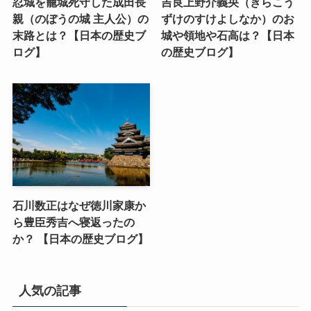
忍城を籠城死守した成田長
吉良上野介義央（きらこう
親（のぼうの城 主人公）の
ずけのすけよしなか）のお
末路とは？【日本の歴史ブ
城や領地や石高は？【日本
ログ】
の歴史ブログ】
石川数正はなぜ徳川家康か
ら豊臣秀吉へ寝返ったの
か？ 【日本の歴史ブログ】
人気の記事