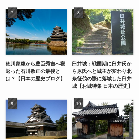
徳川家康から豊臣秀吉へ寝
臼井城：戦国期に臼井氏か
返った石川数正の最後と
ら原氏へと城主が変わり北
は？【日本の歴史ブログ】
条征伐の際に落城した臼井
城【お城特集 日本の歴史】