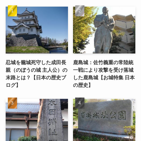
忍城を籠城死守した成田長
鹿島城：佐竹義重の常陸統
親（のぼうの城 主人公）の
一戦により攻撃を受け落城
末路とは？【日本の歴史ブ
した鹿島城【お城特集 日本
ログ】
の歴史】