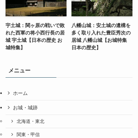
宇土城：関ヶ原の戦いで敗
八幡山城：安土城の遺構を
れた西軍の将小西行長の居
多く取り入れた豊臣秀次の
城 宇土城【日本の歴史 お
居城 八幡山城【お城特集
城特集】
日本の歴史】
メニュー
ホーム
お城・城跡
北海道・東北
関東・甲信