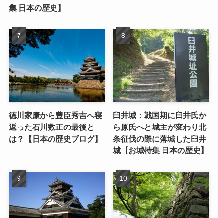
集 日本の歴史】
徳川家康から豊臣秀吉へ寝
臼井城：戦国期に臼井氏か
返った石川数正の最後と
ら原氏へと城主が変わり北
は？【日本の歴史ブログ】
条征伐の際に落城した臼井
城【お城特集 日本の歴史】