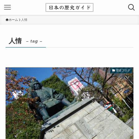
ホーム
人情
人情
– tag –
歴史ブログ