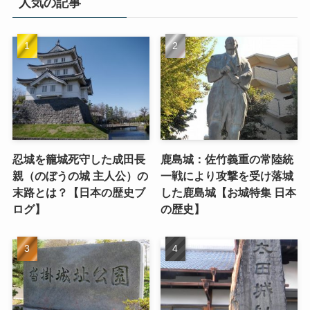
人気の記事
忍城を籠城死守した成田長
鹿島城：佐竹義重の常陸統
親（のぼうの城 主人公）の
一戦により攻撃を受け落城
末路とは？【日本の歴史ブ
した鹿島城【お城特集 日本
ログ】
の歴史】