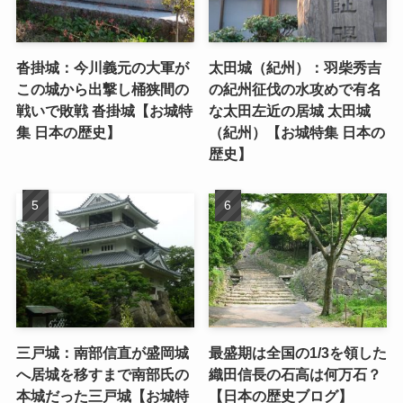
沓掛城：今川義元の大軍が
太田城（紀州）：羽柴秀吉
この城から出撃し桶狭間の
の紀州征伐の水攻めで有名
戦いで敗戦 沓掛城【お城特
な太田左近の居城 太田城
集 日本の歴史】
（紀州）【お城特集 日本の
歴史】
三戸城：南部信直が盛岡城
最盛期は全国の1/3を領した
へ居城を移すまで南部氏の
織田信長の石高は何万石？
本城だった三戸城【お城特
【日本の歴史ブログ】