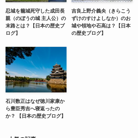
忍城を籠城死守した成田長
吉良上野介義央（きらこう
親（のぼうの城 主人公）の
ずけのすけよしなか）のお
末路とは？【日本の歴史ブ
城や領地や石高は？【日本
ログ】
の歴史ブログ】
石川数正はなぜ徳川家康か
ら豊臣秀吉へ寝返ったの
か？ 【日本の歴史ブログ】