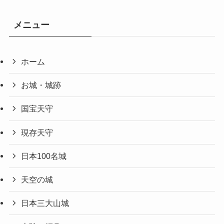
メニュー
ホーム
お城・城跡
国宝天守
現存天守
日本100名城
天空の城
日本三大山城