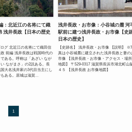
前編：北近江の名将にて織
浅井長政・お市像：小谷城の麓 河
弟 浅井長政【日本の歴史
駅前に建つ浅井長政・お市像【史
日本の歴史】
ブログ 北近江の名将にて織田信
【史跡名】 浅井長政・お市像 【説明】 ※
政 前編 浅井長政は戦国時代の
真は小谷城麓に建立された浅井長政と妻の
である。呼称は「あざい なが
市像 【浅井長政・お市像・アクセス・場
い ながまさ」の2説ある。長
地図】 〒529-0317 滋賀県長浜市湖北町山
国大名浅井家の3代目当主にし
４５ 【浅井長政 お市像地図】
もある。居城は滋賀...
1