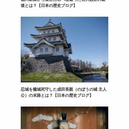
後とは？【日本の歴史ブログ】
忍城を籠城死守した成田長親（のぼうの城 主人
公）の末路とは？【日本の歴史ブログ】