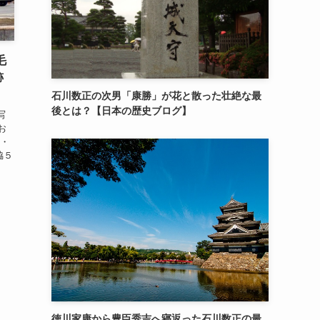
毛
跡
石川数正の次男「康勝」が花と散った壮絶な最
後とは？【日本の歴史ブログ】
写
お
所・
脇５
徳川家康から豊臣秀吉へ寝返った石川数正の最