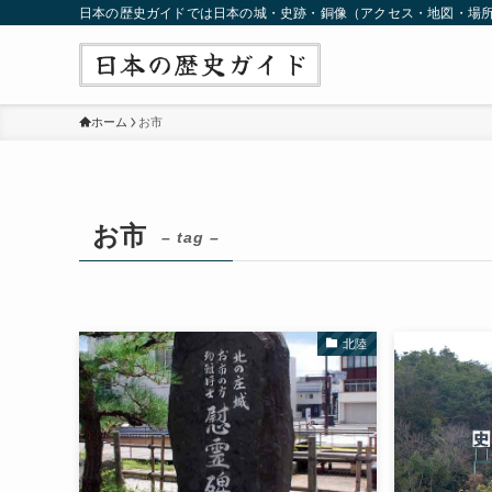
日本の歴史ガイドでは日本の城・史跡・銅像（アクセス・地図・場
ホーム
お市
お市
– tag –
北陸