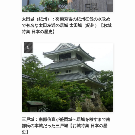
太田城（紀州）：羽柴秀吉の紀州征伐の水攻め
で有名な太田左近の居城 太田城（紀州）【お城
特集 日本の歴史】
三戸城：南部信直が盛岡城へ居城を移すまで南
部氏の本城だった三戸城【お城特集 日本の歴
史】