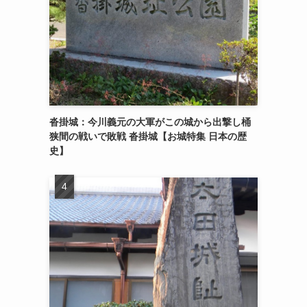
沓掛城：今川義元の大軍がこの城から出撃し桶
狭間の戦いで敗戦 沓掛城【お城特集 日本の歴
史】