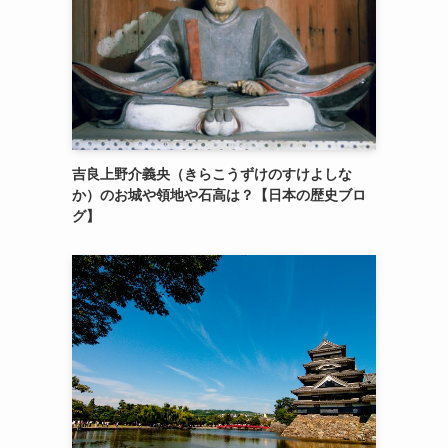
吉良上野介義央（きらこうずけのすけよしな
か）のお城や領地や石高は？【日本の歴史ブロ
グ】