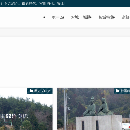
所）をご紹介。鎌倉時代、室町時代、安土桃山時代（戦国時代）、江戸時代と幅広
ホーム
お城・城跡
名城特集
史跡
歴史ブログ
戦国