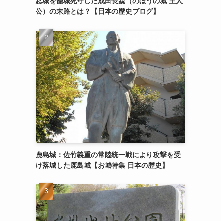
忍城を籠城死守した成田長親（のぼうの城 主人
公）の末路とは？【日本の歴史ブログ】
鹿島城：佐竹義重の常陸統一戦により攻撃を受
け落城した鹿島城【お城特集 日本の歴史】