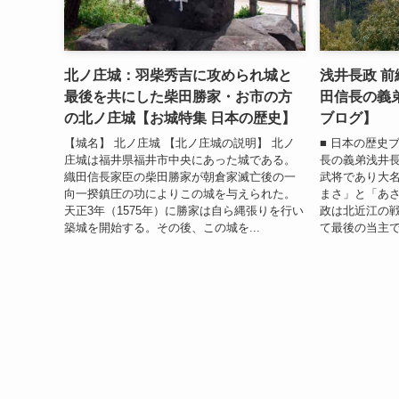
北ノ庄城：羽柴秀吉に攻められ城と
浅井長政 
最後を共にした柴田勝家・お市の方
田信長の義
の北ノ庄城【お城特集 日本の歴史】
ブログ】
【城名】 北ノ庄城 【北ノ庄城の説明】 北ノ
■ 日本の歴史
庄城は福井県福井市中央にあった城である。
長の義弟浅井長
織田信長家臣の柴田勝家が朝倉家滅亡後の一
武将であり大名
向一揆鎮圧の功によりこの城を与えられた。
まさ」と「あさ
天正3年（1575年）に勝家は自ら縄張りを行い
政は北近江の戦
築城を開始する。その後、この城を...
て最後の当主で