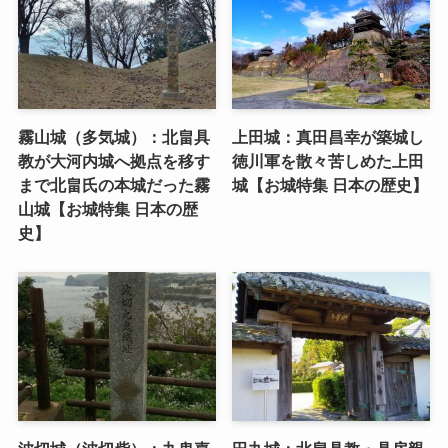
霧山城（多気城）：北畠具
上田城：真田昌幸が築城し
教が大河内城へ拠点を移す
徳川軍を散々苦しめた上田
まで北畠氏の本城だった霧
城【お城特集 日本の歴史】
山城【お城特集 日本の歴
史】