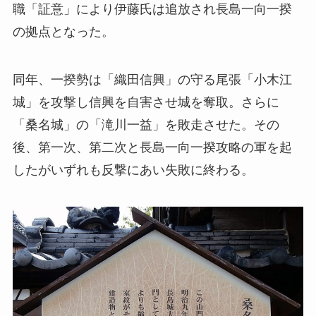
職「証意」により伊藤氏は追放され長島一向一揆
の拠点となった。
同年、一揆勢は「織田信興」の守る尾張「小木江
城」を攻撃し信興を自害させ城を奪取。さらに
「桑名城」の「滝川一益」を敗走させた。その
後、第一次、第二次と長島一向一揆攻略の軍を起
したがいずれも反撃にあい失敗に終わる。