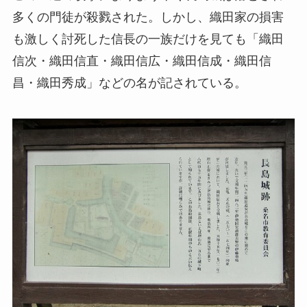
多くの門徒が殺戮された。しかし、織田家の損害
も激しく討死した信長の一族だけを見ても「織田
信次・織田信直・織田信広・織田信成・織田信
昌・織田秀成」などの名が記されている。