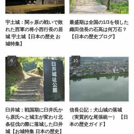
宇土城：関ヶ原の戦いで敗
最盛期は全国の1/3を領した
れた西軍の将小西行長の居
織田信長の石高は何万石？
城 宇土城【日本の歴史 お
【日本の歴史ブログ】
城特集】
臼井城：戦国期に臼井氏か
信長公記：犬山城の落城
ら原氏へと城主が変わり北
（実質的な尾張統一） 【日
条征伐の際に落城した臼井
本の歴史ガイド】
城【お城特集 日本の歴史】