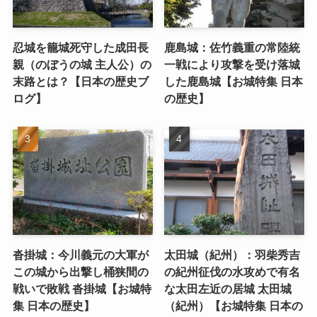
忍城を籠城死守した成田長
鹿島城：佐竹義重の常陸統
親（のぼうの城 主人公）の
一戦により攻撃を受け落城
末路とは？【日本の歴史ブ
した鹿島城【お城特集 日本
ログ】
の歴史】
沓掛城：今川義元の大軍が
太田城（紀州）：羽柴秀吉
この城から出撃し桶狭間の
の紀州征伐の水攻めで有名
戦いで敗戦 沓掛城【お城特
な太田左近の居城 太田城
集 日本の歴史】
（紀州）【お城特集 日本の