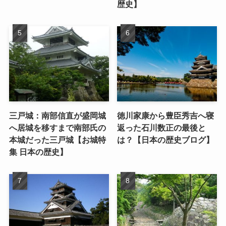
歴史】
三戸城：南部信直が盛岡城
徳川家康から豊臣秀吉へ寝
へ居城を移すまで南部氏の
返った石川数正の最後と
本城だった三戸城【お城特
は？【日本の歴史ブログ】
集 日本の歴史】