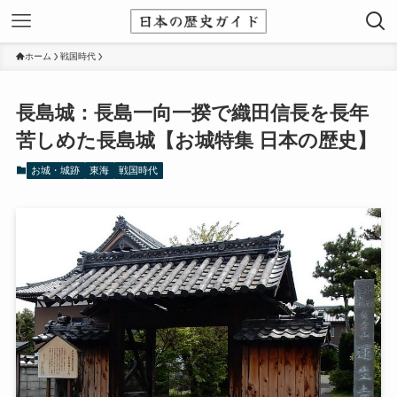
ホーム
戦国時代
長島城：長島一向一揆で織田信長を長年
苦しめた長島城【お城特集 日本の歴史】
お城・城跡
東海
戦国時代