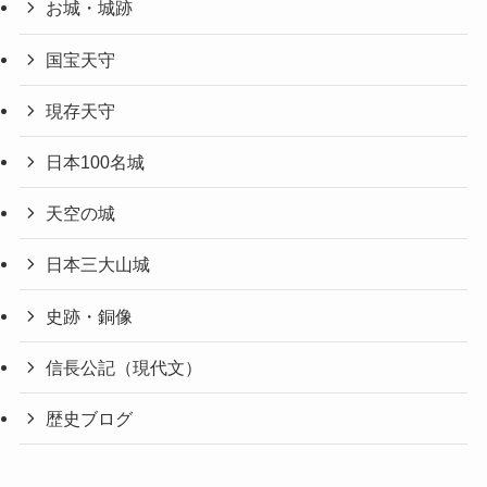
お城・城跡
国宝天守
現存天守
日本100名城
天空の城
日本三大山城
史跡・銅像
信長公記（現代文）
歴史ブログ