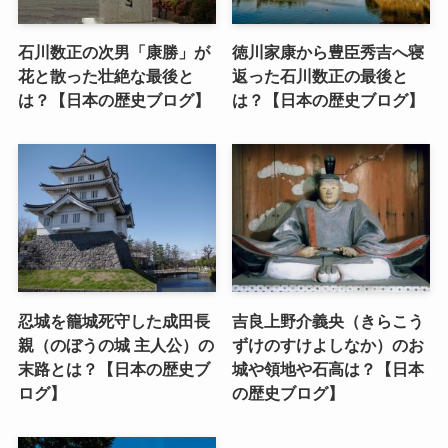
石川数正の次男「康勝」が
徳川家康から豊臣秀吉へ寝
花と散った壮絶な最後と
返った石川数正の最後と
は？【日本の歴史ブログ】
は？【日本の歴史ブログ】
忍城を籠城死守した成田長
吉良上野介義央（きらこう
親（のぼうの城 主人公）の
ずけのすけよしなか）のお
末路とは？【日本の歴史ブ
城や領地や石高は？【日本
ログ】
の歴史ブログ】