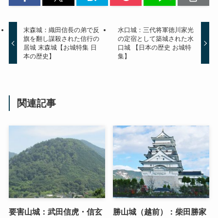
末森城：織田信長の弟で反
水口城：三代将軍徳川家光
旗を翻し謀殺された信行の
の定宿として築城された水
居城 末森城【お城特集 日
口城 【日本の歴史 お城特
本の歴史】
集】
関連記事
要害山城：武田信虎・信玄
勝山城（越前）：柴田勝家