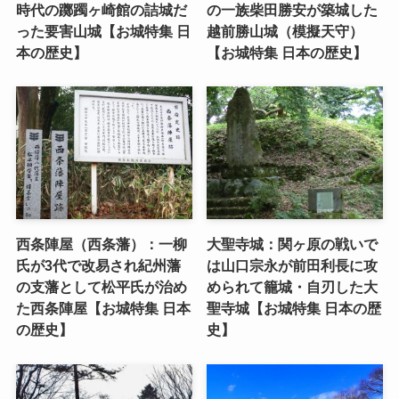
時代の躑躅ヶ崎館の詰城だ
の一族柴田勝安が築城した
った要害山城【お城特集 日
越前勝山城（模擬天守）
本の歴史】
【お城特集 日本の歴史】
西条陣屋（西条藩）：一柳
大聖寺城：関ヶ原の戦いで
氏が3代で改易され紀州藩
は山口宗永が前田利長に攻
の支藩として松平氏が治め
められて籠城・自刃した大
た西条陣屋【お城特集 日本
聖寺城【お城特集 日本の歴
の歴史】
史】