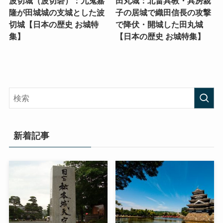
波切城（波切砦）：九鬼嘉
田丸城：北畠具教・具房親
隆が田城城の支城とした波
子の居城で織田信長の攻撃
切城【日本の歴史 お城特
で降伏・開城した田丸城
集】
【日本の歴史 お城特集】
新着記事