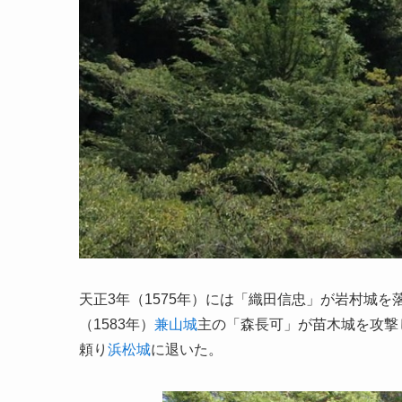
天正3年（1575年）には「織田信忠」が岩村城
（1583年）
兼山城
主の「森長可」が苗木城を攻撃
頼り
浜松城
に退いた。