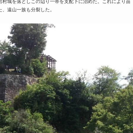
岩村城を落としこの辺り一帯を支配下に治めた。これにより苗
た、遠山一族も分裂した。