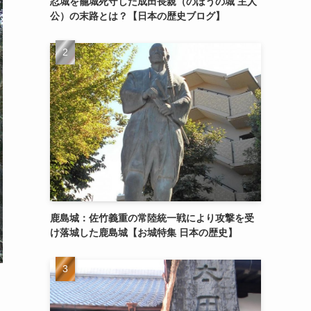
忍城を籠城死守した成田長親（のぼうの城 主人
公）の末路とは？【日本の歴史ブログ】
鹿島城：佐竹義重の常陸統一戦により攻撃を受
け落城した鹿島城【お城特集 日本の歴史】