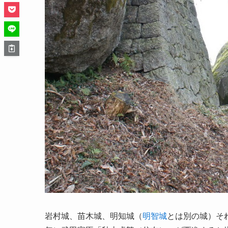
岩村城、苗木城、明知城（
明智城
とは別の城）そ