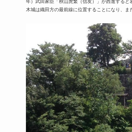
年）武田家臣「秋山虎繁（信友）」が西進すると
木城は織田方の最前線に位置することになり、ま