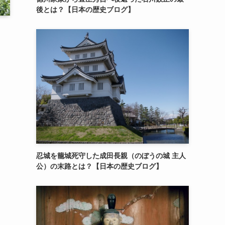
後とは？【日本の歴史ブログ】
忍城を籠城死守した成田長親（のぼうの城 主人
公）の末路とは？【日本の歴史ブログ】