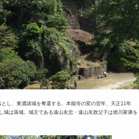
を落とし、東濃諸城を奪還する。本能寺の変の翌年、天正11年
し城は落城。城主である遠山友忠・遠山友政父子は徳川家康を