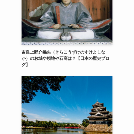
吉良上野介義央（きらこうずけのすけよしな
か）のお城や領地や石高は？【日本の歴史ブロ
グ】