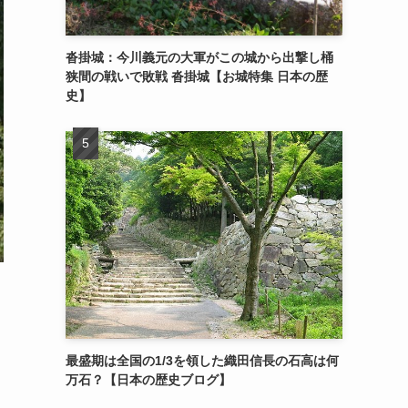
沓掛城：今川義元の大軍がこの城から出撃し桶
狭間の戦いで敗戦 沓掛城【お城特集 日本の歴
史】
最盛期は全国の1/3を領した織田信長の石高は何
万石？【日本の歴史ブログ】