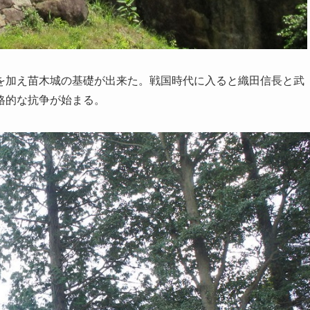
を加え苗木城の基礎が出来た。戦国時代に入ると織田信長と武
格的な抗争が始まる。