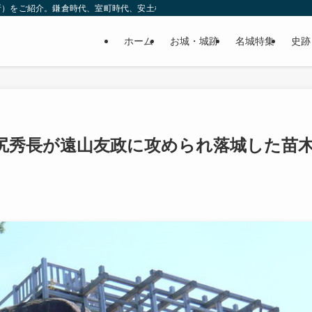
所）をご紹介。鎌倉時代、室町時代、安土桃山時代（戦国時代）、江戸時代と幅広
ホーム
お城・城跡
名城特集
史跡
尻秀長が遠山友政に攻められ落城した苗