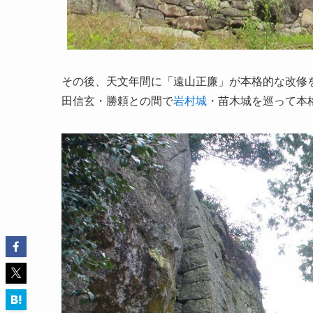
その後、天文年間に「遠山正廉」が本格的な改修
田信玄・勝頼との間で
岩村城
・苗木城を巡って本