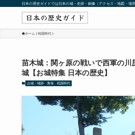
日本の歴史ガイドでは日本の城・史跡・銅像（アクセス・地図・場
ホーム
戦国時代
苗木城：関ヶ原の戦いで西軍の川
城【お城特集 日本の歴史】
お城・城跡
東海
戦国時代