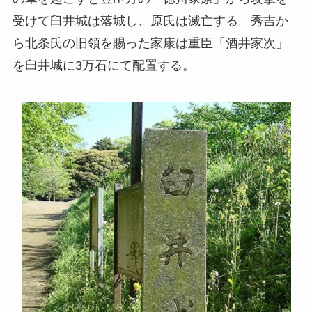
受けて臼井城は落城し、原氏は滅亡する。秀吉か
ら北条氏の旧領を賜った家康は重臣「酒井家次」
を臼井城に3万石にて配置する。