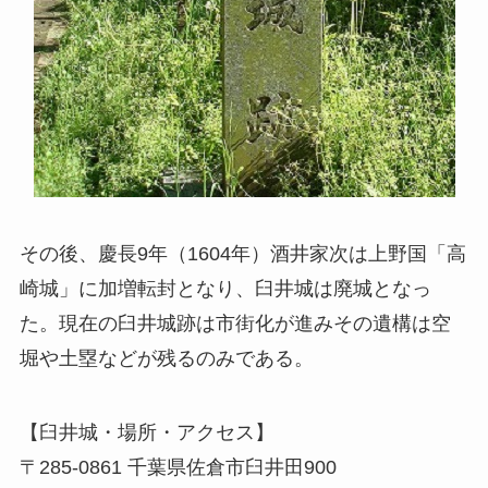
その後、慶長9年（1604年）酒井家次は上野国「高
崎城」に加増転封となり、臼井城は廃城となっ
た。現在の臼井城跡は市街化が進みその遺構は空
堀や土塁などが残るのみである。
【臼井城・場所・アクセス】
〒285-0861 千葉県佐倉市臼井田900