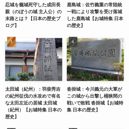
忍城を籠城死守した成田長
鹿島城：佐竹義重の常陸統
親（のぼうの城 主人公）の
一戦により攻撃を受け落城
末路とは？【日本の歴史ブ
した鹿島城【お城特集 日本
ログ】
の歴史】
太田城（紀州）：羽柴秀吉
沓掛城：今川義元の大軍が
の紀州征伐の水攻めで有名
この城から出撃し桶狭間の
な太田左近の居城 太田城
戦いで敗戦 沓掛城【お城特
（紀州）【お城特集 日本の
集 日本の歴史】
歴史】