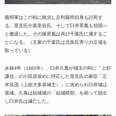
義明軍はこの戦に敗北し足利義明自身も討死す
る。里見氏や真里谷氏、そして臼井景胤も領国へ
と撤退した。その後景胤は再び千葉氏に属するこ
とになる。（主家の千葉氏は北条氏寄りの立場を
取っている）
永禄4年（1561年）、臼井久胤が城主の時に「上杉
謙信」の小田原攻めに呼応した里見氏の家臣「正
木信茂（上総大多喜城主）」に攻められ臼井城は
落城。久胤は結城城の「結城晴朝」を頼って脱出
し臼井氏は滅亡した。