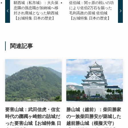
騎西城（私市城）：大久保
佐伯城：関ヶ原の戦いの功
忠隣の孫忠職が加納城へ移
により佐伯2万石を賜った
封され廃城となった騎西城
毛利高政の居城 佐伯城
【お城特集 日本の歴史】
【お城特集 日本の歴史】
関連記事
要害山城：武田信虎・信玄
勝山城（越前）：柴田勝家
時代の躑躅ヶ崎館の詰城だ
の一族柴田勝安が築城した
った要害山城【お城特集 日
越前勝山城（模擬天守）