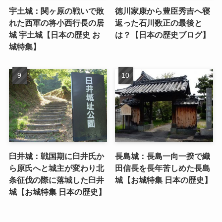
宇土城：関ヶ原の戦いで敗
徳川家康から豊臣秀吉へ寝
れた西軍の将小西行長の居
返った石川数正の最後と
城 宇土城【日本の歴史 お
は？【日本の歴史ブログ】
城特集】
臼井城：戦国期に臼井氏か
長島城：長島一向一揆で織
ら原氏へと城主が変わり北
田信長を長年苦しめた長島
条征伐の際に落城した臼井
城【お城特集 日本の歴史】
城【お城特集 日本の歴史】