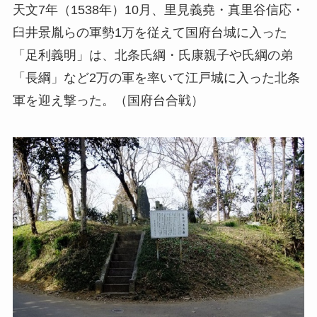
天文7年（1538年）10月、里見義堯・真里谷信応・
臼井景胤らの軍勢1万を従えて国府台城に入った
「足利義明」は、北条氏綱・氏康親子や氏綱の弟
「長綱」など2万の軍を率いて江戸城に入った北条
軍を迎え撃った。（国府台合戦）