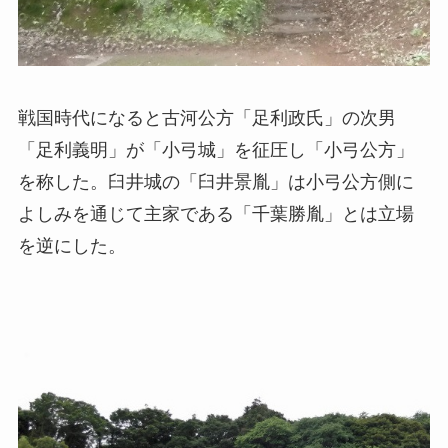
戦国時代になると古河公方「足利政氏」の次男
「足利義明」が「小弓城」を征圧し「小弓公方」
を称した。臼井城の「臼井景胤」は小弓公方側に
よしみを通じて主家である「千葉勝胤」とは立場
を逆にした。