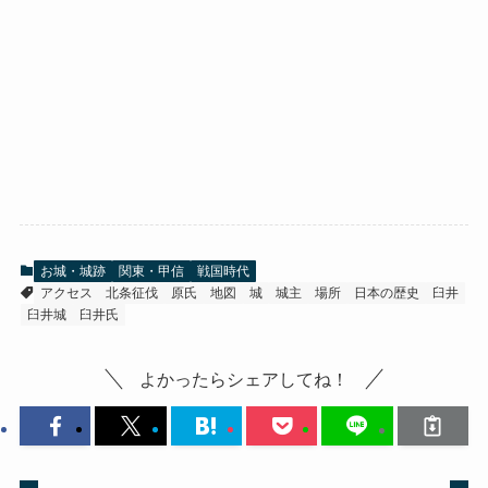
お城・城跡
関東・甲信
戦国時代
アクセス
北条征伐
原氏
地図
城
城主
場所
日本の歴史
臼井
臼井城
臼井氏
よかったらシェアしてね！