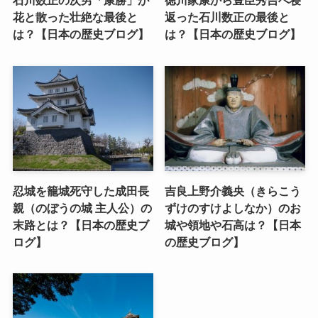
石川数正の次男「康勝」が
徳川家康から豊臣秀吉へ寝
花と散った壮絶な最後と
返った石川数正の最後と
は？【日本の歴史ブログ】
は？【日本の歴史ブログ】
忍城を籠城死守した成田長
吉良上野介義央（きらこう
親（のぼうの城 主人公）の
ずけのすけよしなか）のお
末路とは？【日本の歴史ブ
城や領地や石高は？【日本
ログ】
の歴史ブログ】