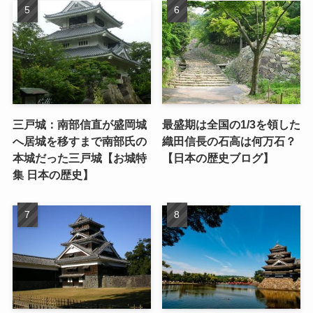
三戸城：南部信直が盛岡城
最盛期は全国の1/3を領した
へ居城を移すまで南部氏の
織田信長の石高は何万石？
本城だった三戸城【お城特
【日本の歴史ブログ】
集 日本の歴史】