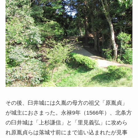
その後、臼井城には久胤の母方の祖父「原胤貞」
が城主におさまった。永禄9年（1566年）、北条方
の臼井城は「上杉謙信」と「里見義弘」に攻めら
れ原胤貞らは落城寸前にまで追い込まれたが見事