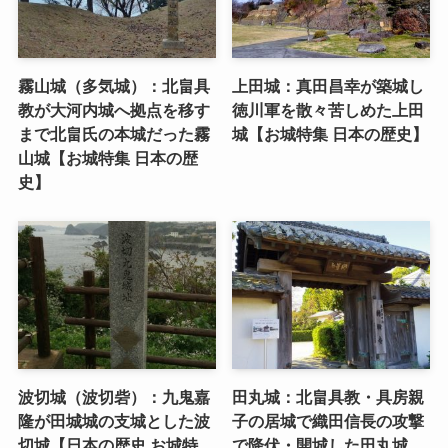
霧山城（多気城）：北畠具
上田城：真田昌幸が築城し
教が大河内城へ拠点を移す
徳川軍を散々苦しめた上田
まで北畠氏の本城だった霧
城【お城特集 日本の歴史】
山城【お城特集 日本の歴
史】
波切城（波切砦）：九鬼嘉
田丸城：北畠具教・具房親
隆が田城城の支城とした波
子の居城で織田信長の攻撃
切城【日本の歴史 お城特
で降伏・開城した田丸城