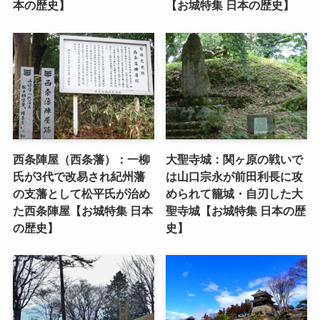
本の歴史】
【お城特集 日本の歴史】
西条陣屋（西条藩）：一柳
大聖寺城：関ヶ原の戦いで
氏が3代で改易され紀州藩
は山口宗永が前田利長に攻
の支藩として松平氏が治め
められて籠城・自刃した大
た西条陣屋【お城特集 日本
聖寺城【お城特集 日本の歴
の歴史】
史】