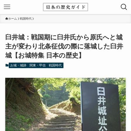
ホーム
戦国時代
臼井城：戦国期に臼井氏から原氏へと城
主が変わり北条征伐の際に落城した臼井
城【お城特集 日本の歴史】
お城・城跡
関東・甲信
戦国時代