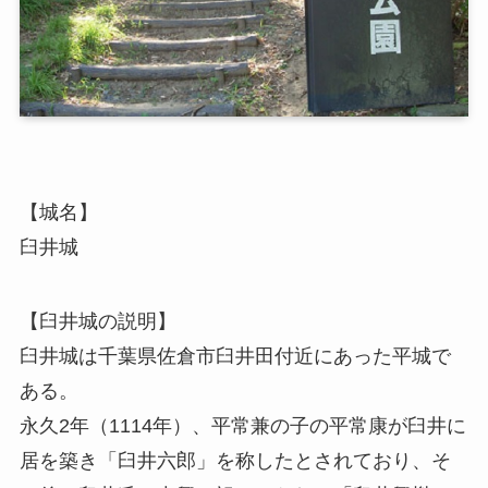
【城名】
臼井城
【臼井城の説明】
臼井城は千葉県佐倉市臼井田付近にあった平城で
ある。
永久2年（1114年）、平常兼の子の平常康が臼井に
居を築き「臼井六郎」を称したとされており、そ