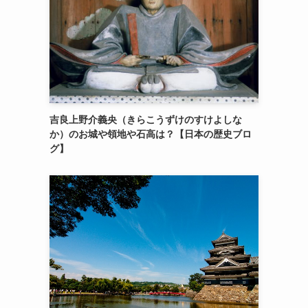
吉良上野介義央（きらこうずけのすけよしな
か）のお城や領地や石高は？【日本の歴史ブロ
グ】