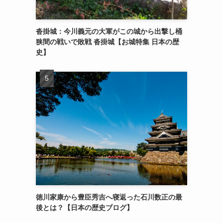
沓掛城：今川義元の大軍がこの城から出撃し桶
狭間の戦いで敗戦 沓掛城【お城特集 日本の歴
史】
徳川家康から豊臣秀吉へ寝返った石川数正の最
後とは？【日本の歴史ブログ】