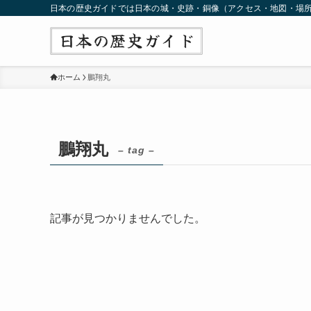
日本の歴史ガイドでは日本の城・史跡・銅像（アクセス・地図・場
ホーム
鵬翔丸
鵬翔丸
– tag –
記事が見つかりませんでした。