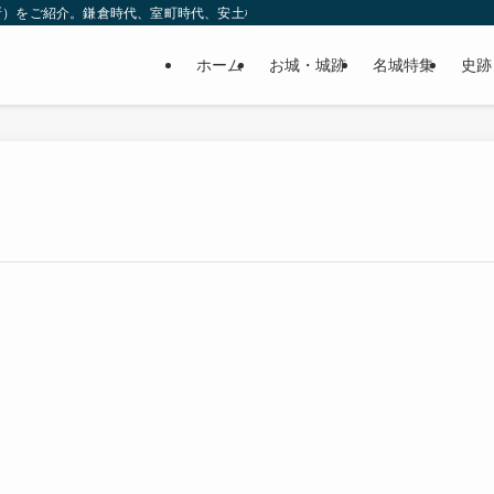
所）をご紹介。鎌倉時代、室町時代、安土桃山時代（戦国時代）、江戸時代と幅広
ホーム
お城・城跡
名城特集
史跡