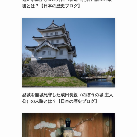
後とは？【日本の歴史ブログ】
忍城を籠城死守した成田長親（のぼうの城 主人
公）の末路とは？【日本の歴史ブログ】