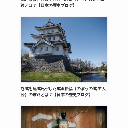
後とは？【日本の歴史ブログ】
忍城を籠城死守した成田長親（のぼうの城 主人
公）の末路とは？【日本の歴史ブログ】