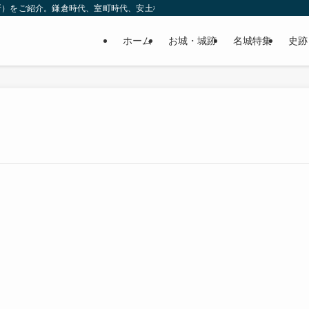
所）をご紹介。鎌倉時代、室町時代、安土桃山時代（戦国時代）、江戸時代と幅広
ホーム
お城・城跡
名城特集
史跡