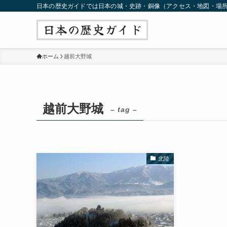
日本の歴史ガイドでは日本の城・史跡・銅像（アクセス・地図・場
ホーム
越前大野城
越前大野城
– tag –
北陸