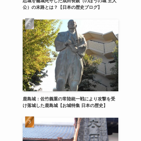
忍城を籠城死守した成田長親（のぼうの城 主人
公）の末路とは？【日本の歴史ブログ】
鹿島城：佐竹義重の常陸統一戦により攻撃を受
け落城した鹿島城【お城特集 日本の歴史】