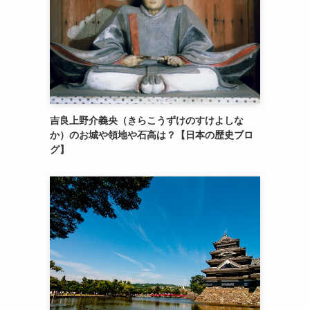
吉良上野介義央（きらこうずけのすけよしな
か）のお城や領地や石高は？【日本の歴史ブロ
グ】