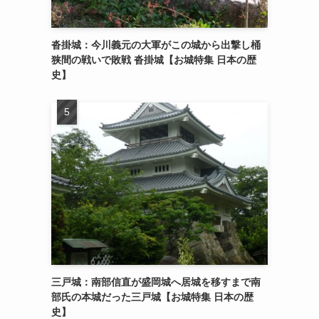
沓掛城：今川義元の大軍がこの城から出撃し桶
狭間の戦いで敗戦 沓掛城【お城特集 日本の歴
史】
三戸城：南部信直が盛岡城へ居城を移すまで南
部氏の本城だった三戸城【お城特集 日本の歴
史】