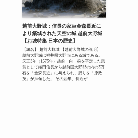
越前大野城：信長の家臣金森長近に
より築城された天空の城 越前大野城
【お城特集 日本の歴史】
【城名】 越前大野城 【越前大野城の説明】
越前大野城は福井県大野市にある城である。
天正3年（1575年）越前一向一揆を平定した恩
賞として織田信長から越前国大野郡の内の3万
石を「金森長近」に与えられ、残りを「原政
茂」が拝領した。 その翌年、長近が...