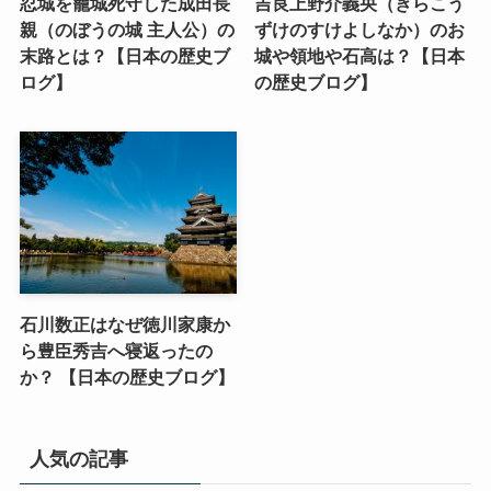
忍城を籠城死守した成田長
吉良上野介義央（きらこう
親（のぼうの城 主人公）の
ずけのすけよしなか）のお
末路とは？【日本の歴史ブ
城や領地や石高は？【日本
ログ】
の歴史ブログ】
石川数正はなぜ徳川家康か
ら豊臣秀吉へ寝返ったの
か？ 【日本の歴史ブログ】
人気の記事