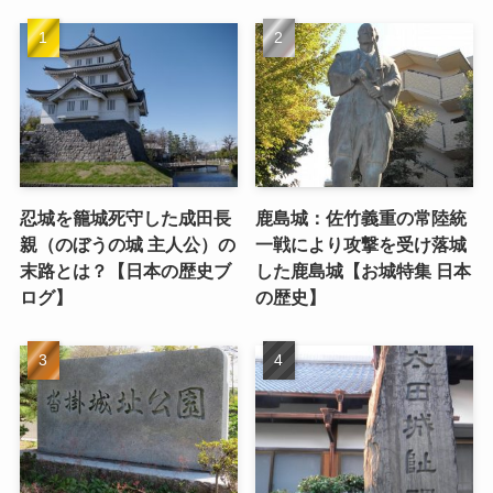
忍城を籠城死守した成田長
鹿島城：佐竹義重の常陸統
親（のぼうの城 主人公）の
一戦により攻撃を受け落城
末路とは？【日本の歴史ブ
した鹿島城【お城特集 日本
ログ】
の歴史】