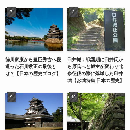
徳川家康から豊臣秀吉へ寝
臼井城：戦国期に臼井氏か
返った石川数正の最後と
ら原氏へと城主が変わり北
は？【日本の歴史ブログ】
条征伐の際に落城した臼井
城【お城特集 日本の歴史】