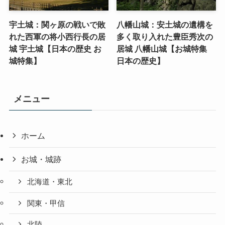
宇土城：関ヶ原の戦いで敗
八幡山城：安土城の遺構を
れた西軍の将小西行長の居
多く取り入れた豊臣秀次の
城 宇土城【日本の歴史 お
居城 八幡山城【お城特集
城特集】
日本の歴史】
メニュー
ホーム
お城・城跡
北海道・東北
関東・甲信
北陸