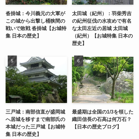
沓掛城：今川義元の大軍が
太田城（紀州）：羽柴秀吉
この城から出撃し桶狭間の
の紀州征伐の水攻めで有名
戦いで敗戦 沓掛城【お城特
な太田左近の居城 太田城
集 日本の歴史】
（紀州）【お城特集 日本の
歴史】
三戸城：南部信直が盛岡城
最盛期は全国の1/3を領した
へ居城を移すまで南部氏の
織田信長の石高は何万石？
本城だった三戸城【お城特
【日本の歴史ブログ】
集 日本の歴史】