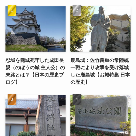
忍城を籠城死守した成田長
鹿島城：佐竹義重の常陸統
親（のぼうの城 主人公）の
一戦により攻撃を受け落城
末路とは？【日本の歴史ブ
した鹿島城【お城特集 日本
ログ】
の歴史】