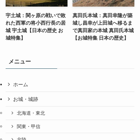
宇土城：関ヶ原の戦いで敗
真田氏本城：真田幸隆が築
れた西軍の将小西行長の居
城し昌幸が上田城へ移るま
城 宇土城【日本の歴史 お
で真田家の本城 真田氏本城
城特集】
【お城特集 日本の歴史】
メニュー
ホーム
お城・城跡
北海道・東北
関東・甲信
北陸