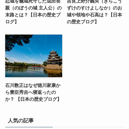
忍城を籠城死守した成田長
吉良上野介義央（きらこう
親（のぼうの城 主人公）の
ずけのすけよしなか）のお
末路とは？【日本の歴史ブ
城や領地や石高は？【日本
ログ】
の歴史ブログ】
石川数正はなぜ徳川家康か
ら豊臣秀吉へ寝返ったの
か？ 【日本の歴史ブログ】
人気の記事