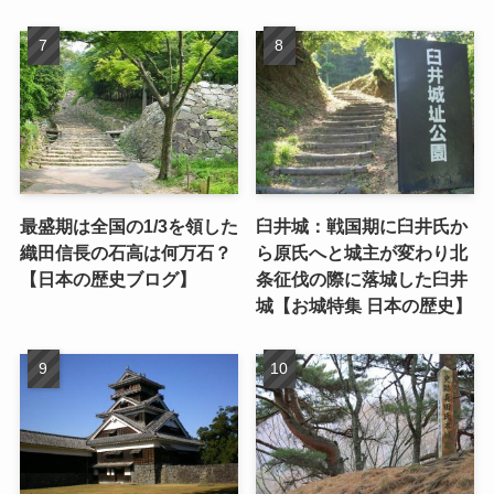
最盛期は全国の1/3を領した
臼井城：戦国期に臼井氏か
織田信長の石高は何万石？
ら原氏へと城主が変わり北
【日本の歴史ブログ】
条征伐の際に落城した臼井
城【お城特集 日本の歴史】