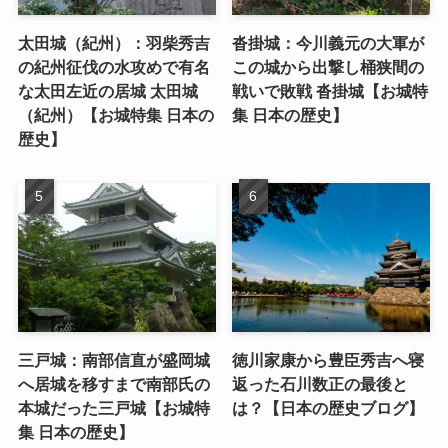
太田城（紀州）：羽柴秀吉
沓掛城：今川義元の大軍が
の紀州征伐の水攻めで有名
この城から出撃し桶狭間の
な太田左近の居城 太田城
戦いで敗戦 沓掛城【お城特
（紀州）【お城特集 日本の
集 日本の歴史】
歴史】
三戸城：南部信直が盛岡城
徳川家康から豊臣秀吉へ寝
へ居城を移すまで南部氏の
返った石川数正の最後と
本城だった三戸城【お城特
は？【日本の歴史ブログ】
集 日本の歴史】