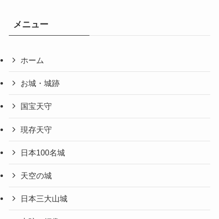
メニュー
ホーム
お城・城跡
国宝天守
現存天守
日本100名城
天空の城
日本三大山城