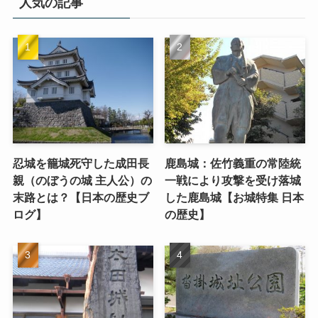
人気の記事
忍城を籠城死守した成田長
鹿島城：佐竹義重の常陸統
親（のぼうの城 主人公）の
一戦により攻撃を受け落城
末路とは？【日本の歴史ブ
した鹿島城【お城特集 日本
ログ】
の歴史】