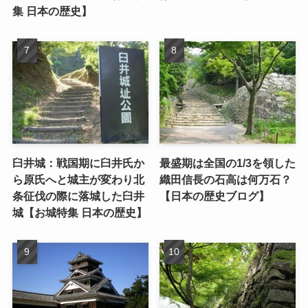
集 日本の歴史】
臼井城：戦国期に臼井氏か
最盛期は全国の1/3を領した
ら原氏へと城主が変わり北
織田信長の石高は何万石？
条征伐の際に落城した臼井
【日本の歴史ブログ】
城【お城特集 日本の歴史】