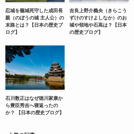
忍城を籠城死守した成田長
吉良上野介義央（きらこう
親（のぼうの城 主人公）の
ずけのすけよしなか）のお
末路とは？【日本の歴史ブ
城や領地や石高は？【日本
ログ】
の歴史ブログ】
石川数正はなぜ徳川家康か
ら豊臣秀吉へ寝返ったの
か？ 【日本の歴史ブログ】