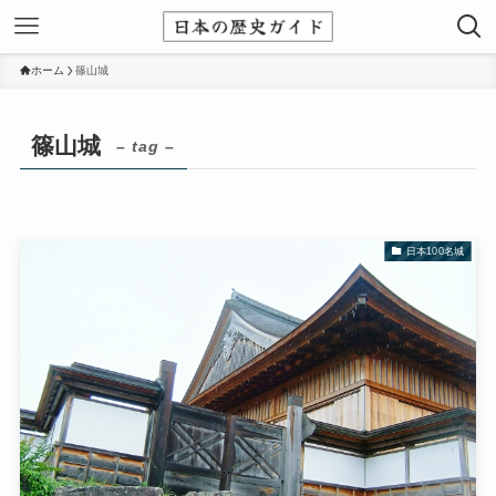
ホーム
篠山城
篠山城
– tag –
日本100名城