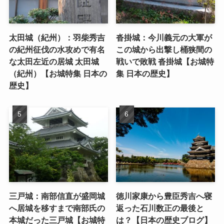
太田城（紀州）：羽柴秀吉
沓掛城：今川義元の大軍が
の紀州征伐の水攻めで有名
この城から出撃し桶狭間の
な太田左近の居城 太田城
戦いで敗戦 沓掛城【お城特
（紀州）【お城特集 日本の
集 日本の歴史】
歴史】
三戸城：南部信直が盛岡城
徳川家康から豊臣秀吉へ寝
へ居城を移すまで南部氏の
返った石川数正の最後と
本城だった三戸城【お城特
は？【日本の歴史ブログ】