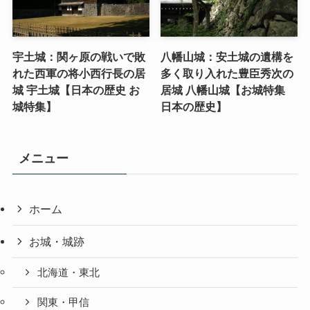
宇土城：関ヶ原の戦いで敗
八幡山城：安土城の遺構を
れた西軍の将小西行長の居
多く取り入れた豊臣秀次の
城 宇土城【日本の歴史 お
居城 八幡山城【お城特集
城特集】
日本の歴史】
メニュー
ホーム
お城・城跡
北海道・東北
関東・甲信