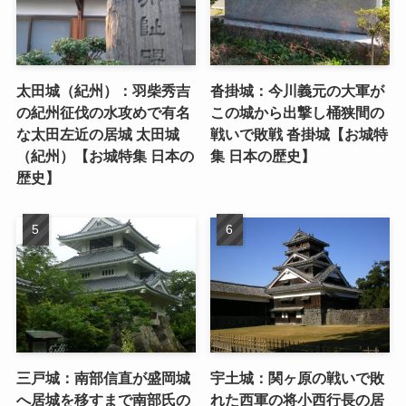
太田城（紀州）：羽柴秀吉
沓掛城：今川義元の大軍が
の紀州征伐の水攻めで有名
この城から出撃し桶狭間の
な太田左近の居城 太田城
戦いで敗戦 沓掛城【お城特
（紀州）【お城特集 日本の
集 日本の歴史】
歴史】
三戸城：南部信直が盛岡城
宇土城：関ヶ原の戦いで敗
へ居城を移すまで南部氏の
れた西軍の将小西行長の居