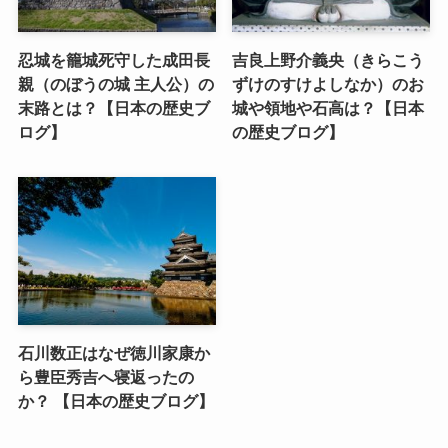
忍城を籠城死守した成田長
吉良上野介義央（きらこう
親（のぼうの城 主人公）の
ずけのすけよしなか）のお
末路とは？【日本の歴史ブ
城や領地や石高は？【日本
ログ】
の歴史ブログ】
石川数正はなぜ徳川家康か
ら豊臣秀吉へ寝返ったの
か？ 【日本の歴史ブログ】