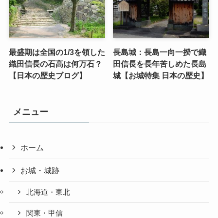
最盛期は全国の1/3を領した
長島城：長島一向一揆で織
織田信長の石高は何万石？
田信長を長年苦しめた長島
【日本の歴史ブログ】
城【お城特集 日本の歴史】
メニュー
ホーム
お城・城跡
北海道・東北
関東・甲信