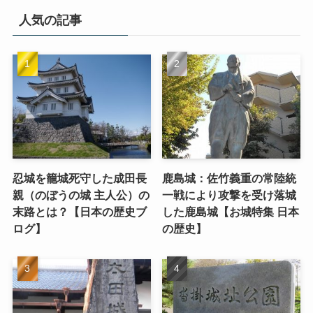
人気の記事
忍城を籠城死守した成田長
鹿島城：佐竹義重の常陸統
親（のぼうの城 主人公）の
一戦により攻撃を受け落城
末路とは？【日本の歴史ブ
した鹿島城【お城特集 日本
ログ】
の歴史】