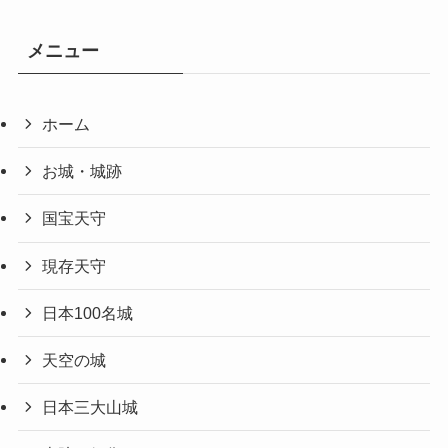
メニュー
ホーム
お城・城跡
国宝天守
現存天守
日本100名城
天空の城
日本三大山城