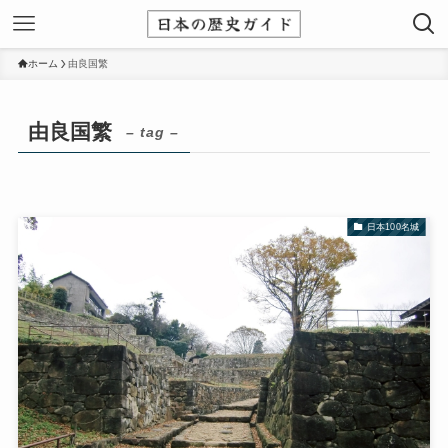
ホーム
由良国繁
由良国繁
– tag –
日本100名城