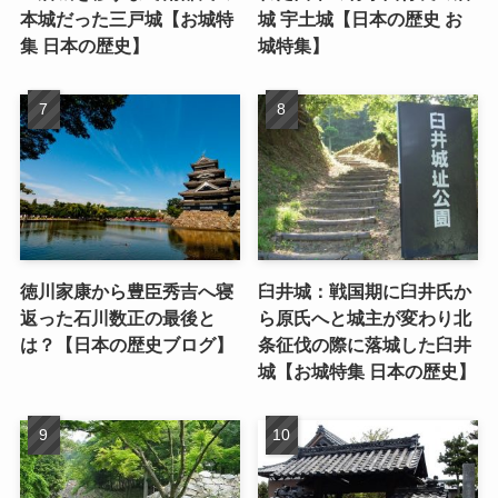
本城だった三戸城【お城特
城 宇土城【日本の歴史 お
集 日本の歴史】
城特集】
徳川家康から豊臣秀吉へ寝
臼井城：戦国期に臼井氏か
返った石川数正の最後と
ら原氏へと城主が変わり北
は？【日本の歴史ブログ】
条征伐の際に落城した臼井
城【お城特集 日本の歴史】