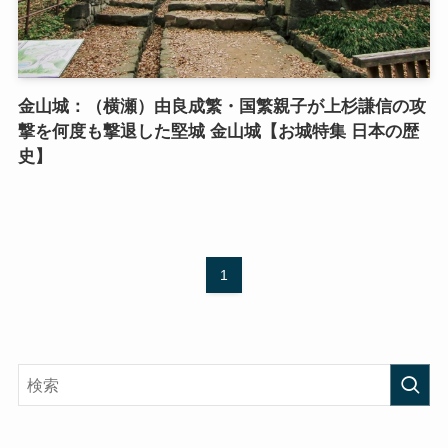
金山城：（横瀬）由良成繁・国繁親子が上杉謙信の攻
撃を何度も撃退した堅城 金山城【お城特集 日本の歴
史】
1