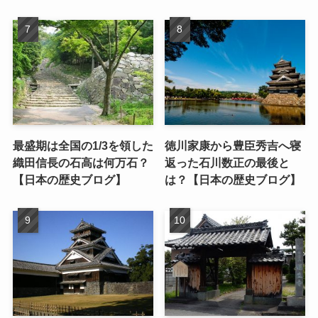
最盛期は全国の1/3を領した
徳川家康から豊臣秀吉へ寝
織田信長の石高は何万石？
返った石川数正の最後と
【日本の歴史ブログ】
は？【日本の歴史ブログ】