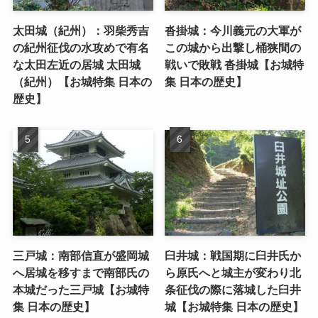
太田城（紀州）：羽柴秀吉
沓掛城：今川義元の大軍が
の紀州征伐の水攻めで有名
この城から出撃し桶狭間の
な太田左近の居城 太田城
戦いで敗戦 沓掛城【お城特
（紀州）【お城特集 日本の
集 日本の歴史】
歴史】
三戸城：南部信直が盛岡城
臼井城：戦国期に臼井氏か
へ居城を移すまで南部氏の
ら原氏へと城主が変わり北
本城だった三戸城【お城特
条征伐の際に落城した臼井
集 日本の歴史】
城【お城特集 日本の歴史】