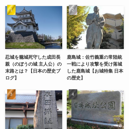
忍城を籠城死守した成田長
鹿島城：佐竹義重の常陸統
親（のぼうの城 主人公）の
一戦により攻撃を受け落城
末路とは？【日本の歴史ブ
した鹿島城【お城特集 日本
ログ】
の歴史】