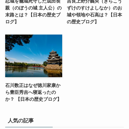
忍城を籠城死守した成田長
吉良上野介義央（きらこう
親（のぼうの城 主人公）の
ずけのすけよしなか）のお
末路とは？【日本の歴史ブ
城や領地や石高は？【日本
ログ】
の歴史ブログ】
石川数正はなぜ徳川家康か
ら豊臣秀吉へ寝返ったの
か？ 【日本の歴史ブログ】
人気の記事