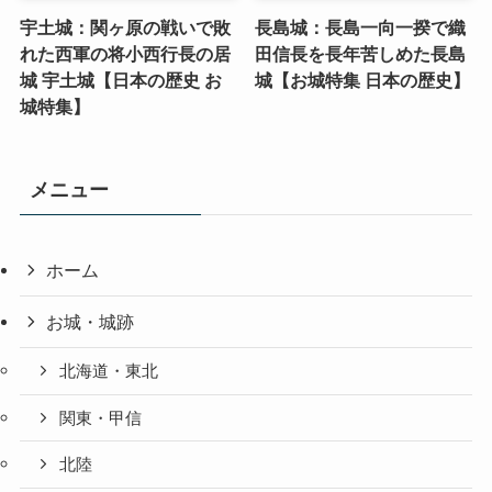
宇土城：関ヶ原の戦いで敗
長島城：長島一向一揆で織
れた西軍の将小西行長の居
田信長を長年苦しめた長島
城 宇土城【日本の歴史 お
城【お城特集 日本の歴史】
城特集】
メニュー
ホーム
お城・城跡
北海道・東北
関東・甲信
北陸