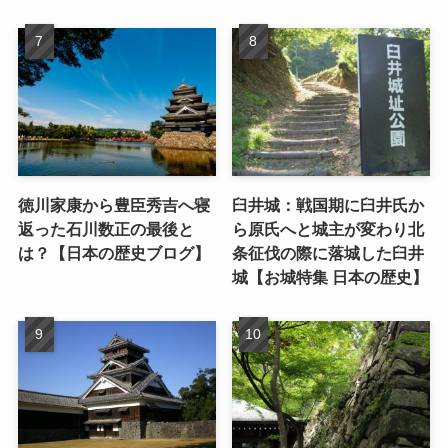
徳川家康から豊臣秀吉へ寝
臼井城：戦国期に臼井氏か
返った石川数正の最後と
ら原氏へと城主が変わり北
は？【日本の歴史ブログ】
条征伐の際に落城した臼井
城【お城特集 日本の歴史】