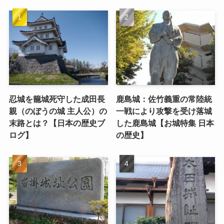
忍城を籠城死守した成田長
鹿島城：佐竹義重の常陸統
親（のぼうの城 主人公）の
一戦により攻撃を受け落城
末路とは？【日本の歴史ブ
した鹿島城【お城特集 日本
ログ】
の歴史】