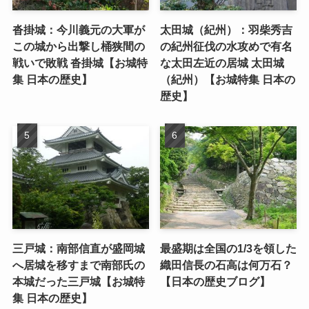
沓掛城：今川義元の大軍が
太田城（紀州）：羽柴秀吉
この城から出撃し桶狭間の
の紀州征伐の水攻めで有名
戦いで敗戦 沓掛城【お城特
な太田左近の居城 太田城
集 日本の歴史】
（紀州）【お城特集 日本の
歴史】
三戸城：南部信直が盛岡城
最盛期は全国の1/3を領した
へ居城を移すまで南部氏の
織田信長の石高は何万石？
本城だった三戸城【お城特
【日本の歴史ブログ】
集 日本の歴史】