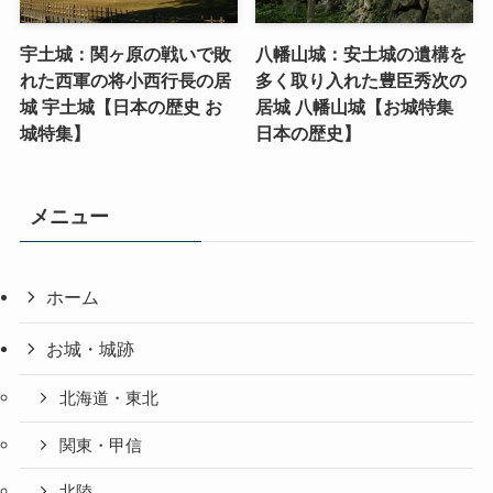
宇土城：関ヶ原の戦いで敗
八幡山城：安土城の遺構を
れた西軍の将小西行長の居
多く取り入れた豊臣秀次の
城 宇土城【日本の歴史 お
居城 八幡山城【お城特集
城特集】
日本の歴史】
メニュー
ホーム
お城・城跡
北海道・東北
関東・甲信
北陸