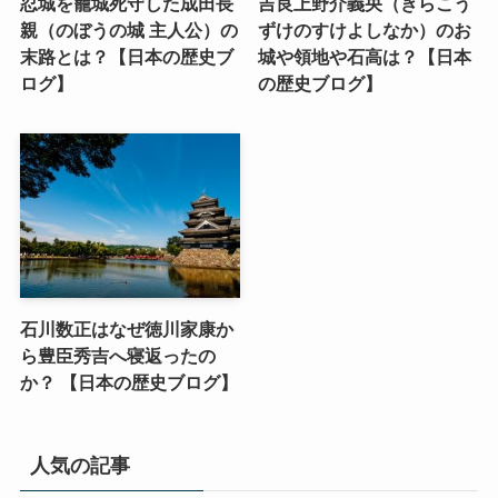
忍城を籠城死守した成田長
吉良上野介義央（きらこう
親（のぼうの城 主人公）の
ずけのすけよしなか）のお
末路とは？【日本の歴史ブ
城や領地や石高は？【日本
ログ】
の歴史ブログ】
石川数正はなぜ徳川家康か
ら豊臣秀吉へ寝返ったの
か？ 【日本の歴史ブログ】
人気の記事