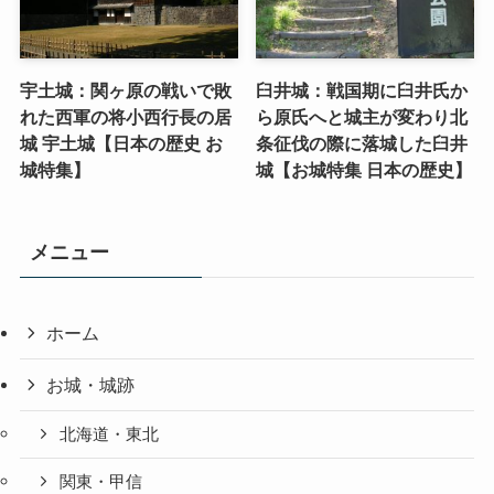
宇土城：関ヶ原の戦いで敗
臼井城：戦国期に臼井氏か
れた西軍の将小西行長の居
ら原氏へと城主が変わり北
城 宇土城【日本の歴史 お
条征伐の際に落城した臼井
城特集】
城【お城特集 日本の歴史】
メニュー
ホーム
お城・城跡
北海道・東北
関東・甲信