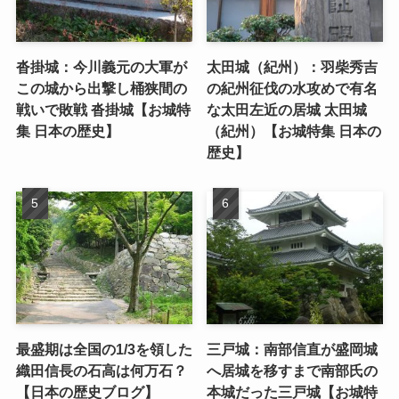
沓掛城：今川義元の大軍が
太田城（紀州）：羽柴秀吉
この城から出撃し桶狭間の
の紀州征伐の水攻めで有名
戦いで敗戦 沓掛城【お城特
な太田左近の居城 太田城
集 日本の歴史】
（紀州）【お城特集 日本の
歴史】
最盛期は全国の1/3を領した
三戸城：南部信直が盛岡城
織田信長の石高は何万石？
へ居城を移すまで南部氏の
【日本の歴史ブログ】
本城だった三戸城【お城特