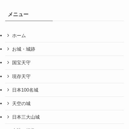
メニュー
ホーム
お城・城跡
国宝天守
現存天守
日本100名城
天空の城
日本三大山城