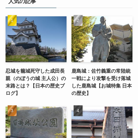
人気の記事
忍城を籠城死守した成田長
鹿島城：佐竹義重の常陸統
親（のぼうの城 主人公）の
一戦により攻撃を受け落城
末路とは？【日本の歴史ブ
した鹿島城【お城特集 日本
ログ】
の歴史】