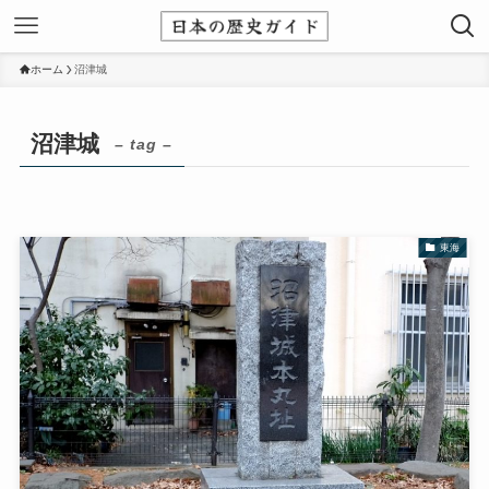
ホーム
沼津城
沼津城
– tag –
東海