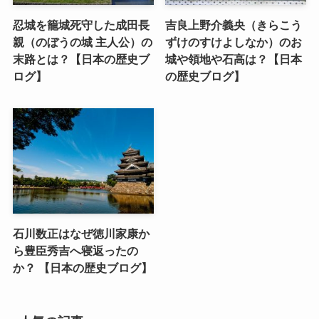
忍城を籠城死守した成田長
吉良上野介義央（きらこう
親（のぼうの城 主人公）の
ずけのすけよしなか）のお
末路とは？【日本の歴史ブ
城や領地や石高は？【日本
ログ】
の歴史ブログ】
石川数正はなぜ徳川家康か
ら豊臣秀吉へ寝返ったの
か？ 【日本の歴史ブログ】