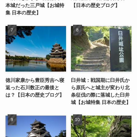
本城だった三戸城【お城特
【日本の歴史ブログ】
集 日本の歴史】
徳川家康から豊臣秀吉へ寝
臼井城：戦国期に臼井氏か
返った石川数正の最後と
ら原氏へと城主が変わり北
は？【日本の歴史ブログ】
条征伐の際に落城した臼井
城【お城特集 日本の歴史】