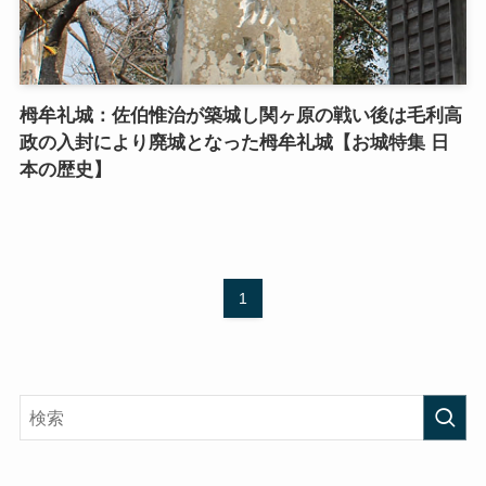
栂牟礼城：佐伯惟治が築城し関ヶ原の戦い後は毛利高
政の入封により廃城となった栂牟礼城【お城特集 日
本の歴史】
1