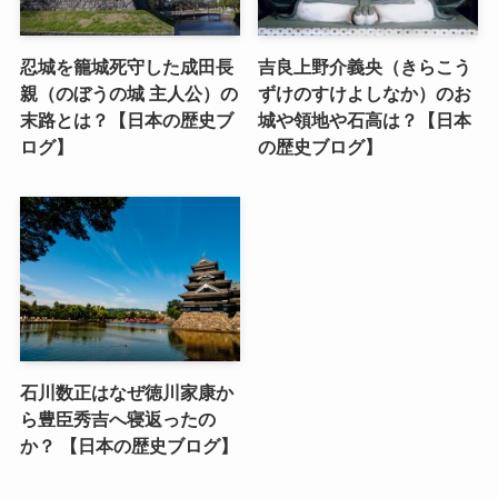
忍城を籠城死守した成田長
吉良上野介義央（きらこう
親（のぼうの城 主人公）の
ずけのすけよしなか）のお
末路とは？【日本の歴史ブ
城や領地や石高は？【日本
ログ】
の歴史ブログ】
石川数正はなぜ徳川家康か
ら豊臣秀吉へ寝返ったの
か？ 【日本の歴史ブログ】