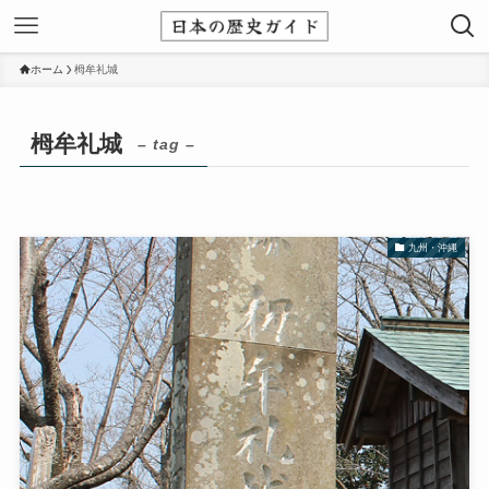
ホーム
栂牟礼城
栂牟礼城
– tag –
九州・沖縄