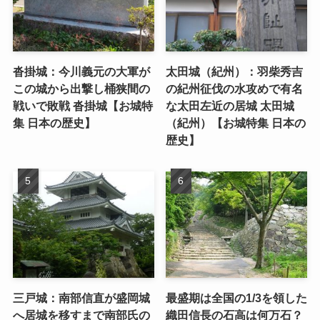
沓掛城：今川義元の大軍が
太田城（紀州）：羽柴秀吉
この城から出撃し桶狭間の
の紀州征伐の水攻めで有名
戦いで敗戦 沓掛城【お城特
な太田左近の居城 太田城
集 日本の歴史】
（紀州）【お城特集 日本の
歴史】
三戸城：南部信直が盛岡城
最盛期は全国の1/3を領した
へ居城を移すまで南部氏の
織田信長の石高は何万石？