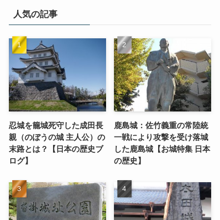
人気の記事
忍城を籠城死守した成田長
鹿島城：佐竹義重の常陸統
親（のぼうの城 主人公）の
一戦により攻撃を受け落城
末路とは？【日本の歴史ブ
した鹿島城【お城特集 日本
ログ】
の歴史】