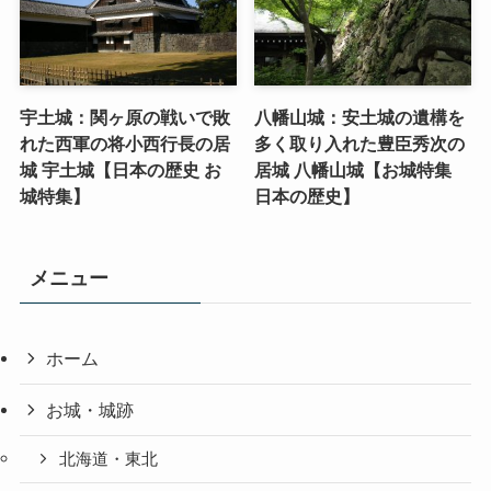
宇土城：関ヶ原の戦いで敗
八幡山城：安土城の遺構を
れた西軍の将小西行長の居
多く取り入れた豊臣秀次の
城 宇土城【日本の歴史 お
居城 八幡山城【お城特集
城特集】
日本の歴史】
メニュー
ホーム
お城・城跡
北海道・東北