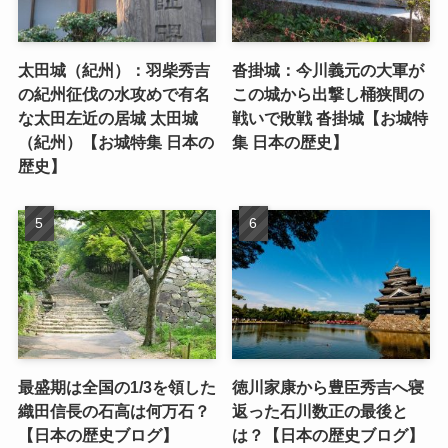
太田城（紀州）：羽柴秀吉
沓掛城：今川義元の大軍が
の紀州征伐の水攻めで有名
この城から出撃し桶狭間の
な太田左近の居城 太田城
戦いで敗戦 沓掛城【お城特
（紀州）【お城特集 日本の
集 日本の歴史】
歴史】
最盛期は全国の1/3を領した
徳川家康から豊臣秀吉へ寝
織田信長の石高は何万石？
返った石川数正の最後と
【日本の歴史ブログ】
は？【日本の歴史ブログ】