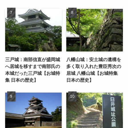
三戸城：南部信直が盛岡城
八幡山城：安土城の遺構を
へ居城を移すまで南部氏の
多く取り入れた豊臣秀次の
本城だった三戸城【お城特
居城 八幡山城【お城特集
集 日本の歴史】
日本の歴史】