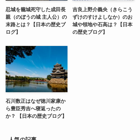
忍城を籠城死守した成田長
吉良上野介義央（きらこう
親（のぼうの城 主人公）の
ずけのすけよしなか）のお
末路とは？【日本の歴史ブ
城や領地や石高は？【日本
ログ】
の歴史ブログ】
石川数正はなぜ徳川家康か
ら豊臣秀吉へ寝返ったの
か？ 【日本の歴史ブログ】
人気の記事