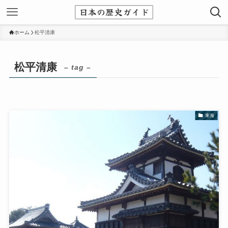
ホーム
松平清康
松平清康
– tag –
東海