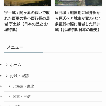
宇土城：関ヶ原の戦いで敗
臼井城：戦国期に臼井氏か
れた西軍の将小西行長の居
ら原氏へと城主が変わり北
城 宇土城【日本の歴史 お
条征伐の際に落城した臼井
城特集】
城【お城特集 日本の歴史】
メニュー
ホーム
お城・城跡
北海道・東北
関東・甲信