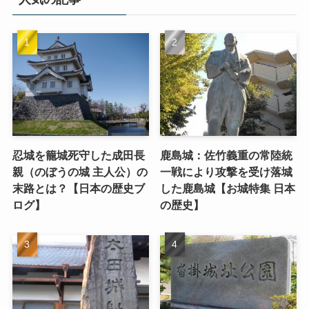
忍城を籠城死守した成田長
鹿島城：佐竹義重の常陸統
親（のぼうの城 主人公）の
一戦により攻撃を受け落城
末路とは？【日本の歴史ブ
した鹿島城【お城特集 日本
ログ】
の歴史】