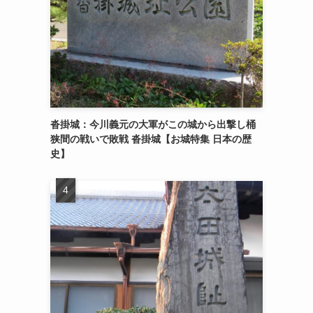
沓掛城：今川義元の大軍がこの城から出撃し桶
狭間の戦いで敗戦 沓掛城【お城特集 日本の歴
史】