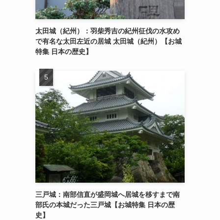
太田城（紀州）：羽柴秀吉の紀州征伐の水攻め
で有名な太田左近の居城 太田城（紀州）【お城
特集 日本の歴史】
三戸城：南部信直が盛岡城へ居城を移すまで南
部氏の本城だった三戸城【お城特集 日本の歴
史】