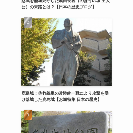
忍城を籠城死守した成田長親（のぼうの城 主人
公）の末路とは？【日本の歴史ブログ】
鹿島城：佐竹義重の常陸統一戦により攻撃を受
け落城した鹿島城【お城特集 日本の歴史】