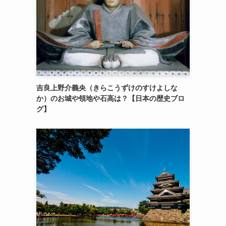
吉良上野介義央（きらこうずけのすけよしな
か）のお城や領地や石高は？【日本の歴史ブロ
グ】