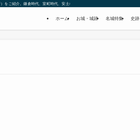
所）をご紹介。鎌倉時代、室町時代、安土桃山時代（戦国時代）、江戸時代と幅広
ホーム
お城・城跡
名城特集
史跡