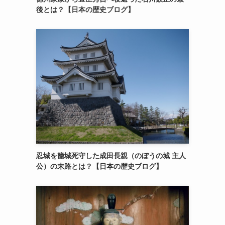
後とは？【日本の歴史ブログ】
忍城を籠城死守した成田長親（のぼうの城 主人
公）の末路とは？【日本の歴史ブログ】