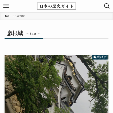
ホーム
彦根城
彦根城
– tag –
国宝天守