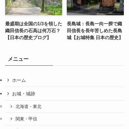
最盛期は全国の1/3を領した
長島城：長島一向一揆で織
織田信長の石高は何万石？
田信長を長年苦しめた長島
【日本の歴史ブログ】
城【お城特集 日本の歴史】
メニュー
ホーム
お城・城跡
北海道・東北
関東・甲信