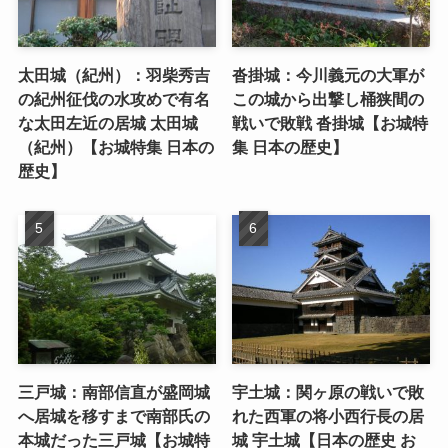
太田城（紀州）：羽柴秀吉
沓掛城：今川義元の大軍が
の紀州征伐の水攻めで有名
この城から出撃し桶狭間の
な太田左近の居城 太田城
戦いで敗戦 沓掛城【お城特
（紀州）【お城特集 日本の
集 日本の歴史】
歴史】
三戸城：南部信直が盛岡城
宇土城：関ヶ原の戦いで敗
へ居城を移すまで南部氏の
れた西軍の将小西行長の居
本城だった三戸城【お城特
城 宇土城【日本の歴史 お