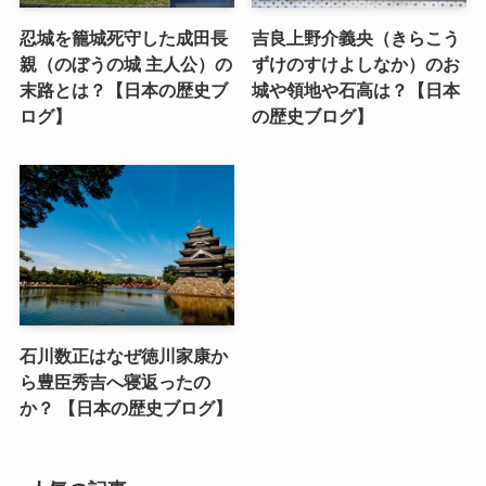
忍城を籠城死守した成田長
吉良上野介義央（きらこう
親（のぼうの城 主人公）の
ずけのすけよしなか）のお
末路とは？【日本の歴史ブ
城や領地や石高は？【日本
ログ】
の歴史ブログ】
石川数正はなぜ徳川家康か
ら豊臣秀吉へ寝返ったの
か？ 【日本の歴史ブログ】