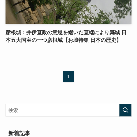
彦根城：井伊直政の意思を継いだ直継により築城 日
本五大国宝の一つ彦根城【お城特集 日本の歴史】
1
新着記事