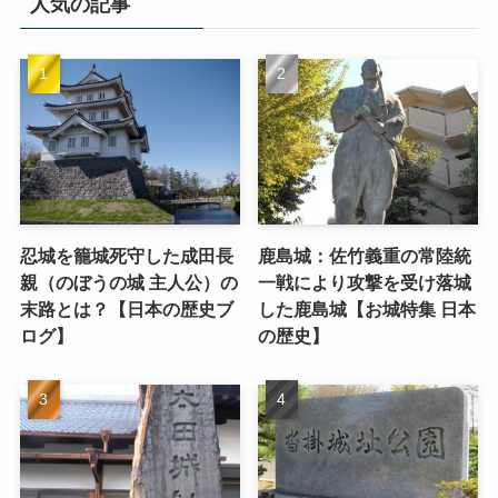
人気の記事
忍城を籠城死守した成田長
鹿島城：佐竹義重の常陸統
親（のぼうの城 主人公）の
一戦により攻撃を受け落城
末路とは？【日本の歴史ブ
した鹿島城【お城特集 日本
ログ】
の歴史】