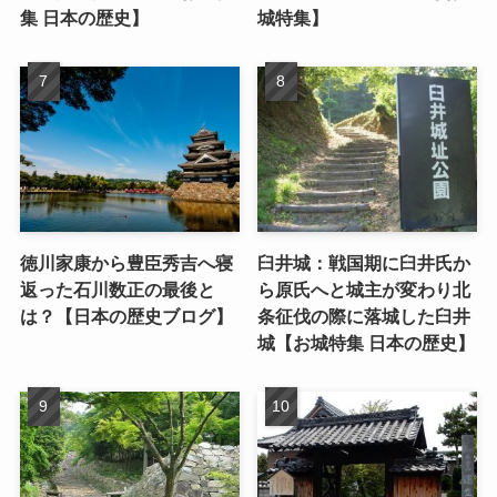
集 日本の歴史】
城特集】
徳川家康から豊臣秀吉へ寝
臼井城：戦国期に臼井氏か
返った石川数正の最後と
ら原氏へと城主が変わり北
は？【日本の歴史ブログ】
条征伐の際に落城した臼井
城【お城特集 日本の歴史】