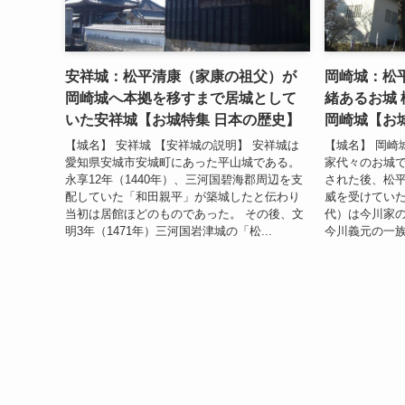
安祥城：松平清康（家康の祖父）が
岡崎城：松
岡崎城へ本拠を移すまで居城として
緒あるお城
いた安祥城【お城特集 日本の歴史】
岡崎城【お
【城名】 安祥城 【安祥城の説明】 安祥城は
【城名】 岡崎
愛知県安城市安城町にあった平山城である。
家代々のお城で
永享12年（1440年）、三河国碧海郡周辺を支
された後、松
配していた「和田親平」が築城したと伝わり
威を受けてい
当初は居館ほどのものであった。 その後、文
代）は今川家
明3年（1471年）三河国岩津城の「松...
今川義元の一族