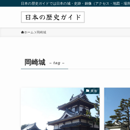
日本の歴史ガイドでは日本の城・史跡・銅像（アクセス・地図・場
ホーム
岡崎城
岡崎城
– tag –
東海