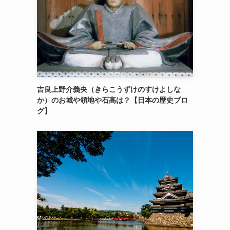
吉良上野介義央（きらこうずけのすけよしな
か）のお城や領地や石高は？【日本の歴史ブロ
グ】