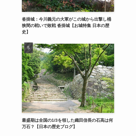
沓掛城：今川義元の大軍がこの城から出撃し桶
狭間の戦いで敗戦 沓掛城【お城特集 日本の歴
史】
最盛期は全国の1/3を領した織田信長の石高は何
万石？【日本の歴史ブログ】