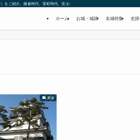
所）をご紹介。鎌倉時代、室町時代、安土桃山時代（戦国時代）、江戸時代と幅広
ホーム
お城・城跡
名城特集
史跡
東海