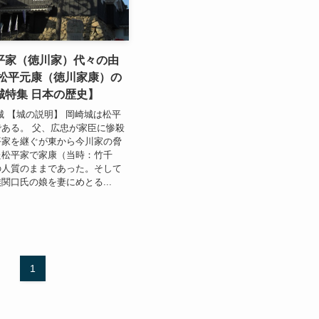
平家（徳川家）代々の由
 松平元康（徳川家康）の
城特集 日本の歴史】
城 【城の説明】 岡崎城は松平
ある。 父、広忠が家臣に惨殺
平家を継ぐが東から今川家の脅
た松平家で家康（当時：竹千
の人質のままであった。そして
関口氏の娘を妻にめとる...
1