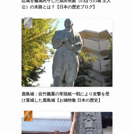
忍城を籠城死守した成田長親（のぼうの城 主人
公）の末路とは？【日本の歴史ブログ】
鹿島城：佐竹義重の常陸統一戦により攻撃を受
け落城した鹿島城【お城特集 日本の歴史】