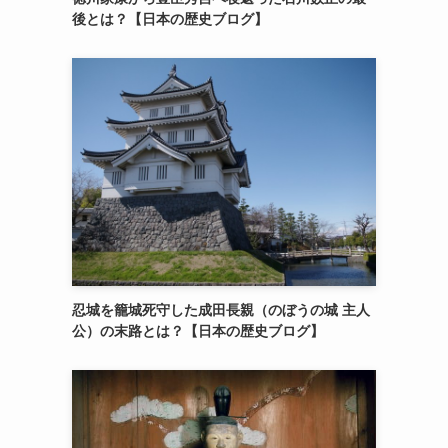
後とは？【日本の歴史ブログ】
忍城を籠城死守した成田長親（のぼうの城 主人
公）の末路とは？【日本の歴史ブログ】