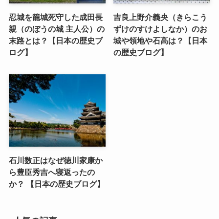
忍城を籠城死守した成田長
吉良上野介義央（きらこう
親（のぼうの城 主人公）の
ずけのすけよしなか）のお
末路とは？【日本の歴史ブ
城や領地や石高は？【日本
ログ】
の歴史ブログ】
石川数正はなぜ徳川家康か
ら豊臣秀吉へ寝返ったの
か？ 【日本の歴史ブログ】