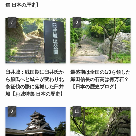
集 日本の歴史】
臼井城：戦国期に臼井氏か
最盛期は全国の1/3を領した
ら原氏へと城主が変わり北
織田信長の石高は何万石？
条征伐の際に落城した臼井
【日本の歴史ブログ】
城【お城特集 日本の歴史】