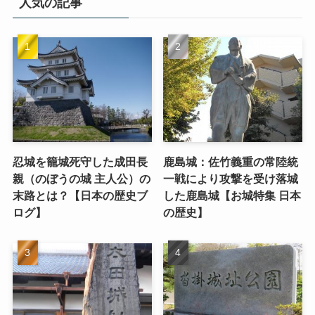
人気の記事
忍城を籠城死守した成田長
鹿島城：佐竹義重の常陸統
親（のぼうの城 主人公）の
一戦により攻撃を受け落城
末路とは？【日本の歴史ブ
した鹿島城【お城特集 日本
ログ】
の歴史】