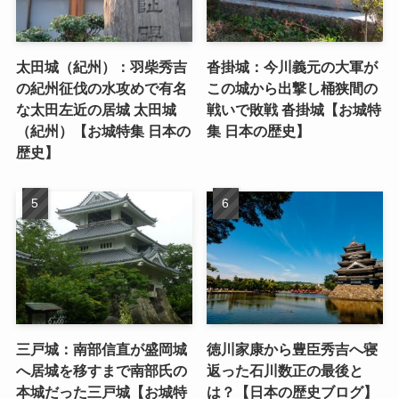
太田城（紀州）：羽柴秀吉
沓掛城：今川義元の大軍が
の紀州征伐の水攻めで有名
この城から出撃し桶狭間の
な太田左近の居城 太田城
戦いで敗戦 沓掛城【お城特
（紀州）【お城特集 日本の
集 日本の歴史】
歴史】
三戸城：南部信直が盛岡城
徳川家康から豊臣秀吉へ寝
へ居城を移すまで南部氏の
返った石川数正の最後と
本城だった三戸城【お城特
は？【日本の歴史ブログ】