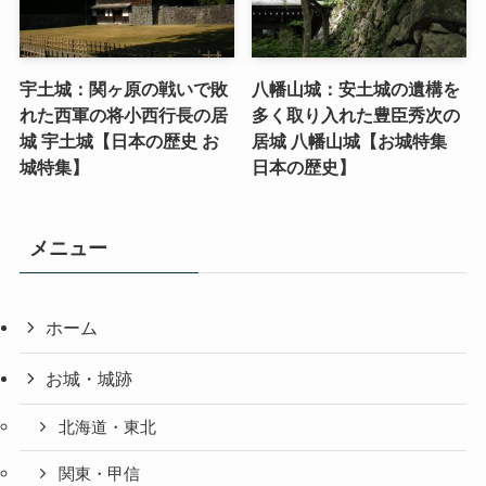
宇土城：関ヶ原の戦いで敗
八幡山城：安土城の遺構を
れた西軍の将小西行長の居
多く取り入れた豊臣秀次の
城 宇土城【日本の歴史 お
居城 八幡山城【お城特集
城特集】
日本の歴史】
メニュー
ホーム
お城・城跡
北海道・東北
関東・甲信