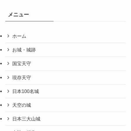
メニュー
ホーム
お城・城跡
国宝天守
現存天守
日本100名城
天空の城
日本三大山城