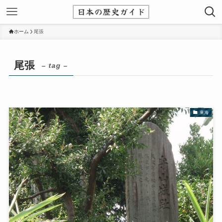
ホーム
尾張
尾張
– tag –
東海