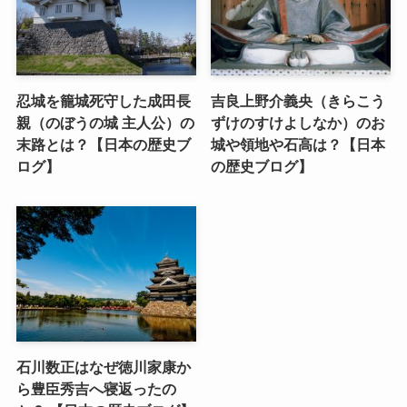
忍城を籠城死守した成田長
吉良上野介義央（きらこう
親（のぼうの城 主人公）の
ずけのすけよしなか）のお
末路とは？【日本の歴史ブ
城や領地や石高は？【日本
ログ】
の歴史ブログ】
石川数正はなぜ徳川家康か
ら豊臣秀吉へ寝返ったの