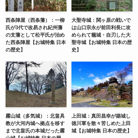
西条陣屋（西条藩）：一柳
大聖寺城：関ヶ原の戦いで
氏が3代で改易され紀州藩
は山口宗永が前田利長に攻
の支藩として松平氏が治め
められて籠城・自刃した大
た西条陣屋【お城特集 日本
聖寺城【お城特集 日本の歴
の歴史】
史】
霧山城（多気城）：北畠具
上田城：真田昌幸が築城し
教が大河内城へ拠点を移す
徳川軍を散々苦しめた上田
まで北畠氏の本城だった霧
城【お城特集 日本の歴史】