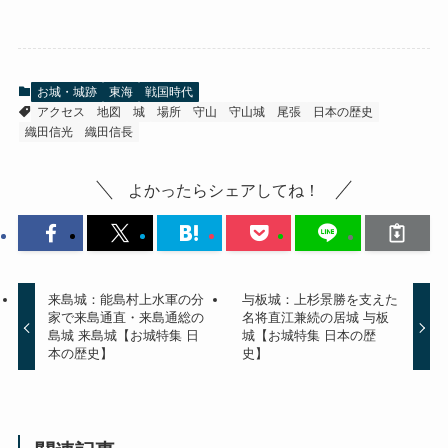
お城・城跡
東海
戦国時代
アクセス
地図
城
場所
守山
守山城
尾張
日本の歴史
織田信光
織田信長
よかったらシェアしてね！
来島城：能島村上水軍の分
与板城：上杉景勝を支えた
家で来島通直・来島通総の
名将直江兼続の居城 与板
島城 来島城【お城特集 日
城【お城特集 日本の歴
本の歴史】
史】