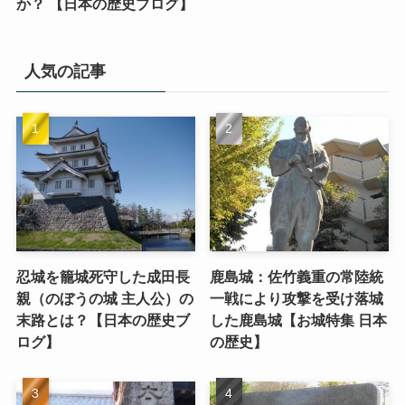
か？ 【日本の歴史ブログ】
人気の記事
忍城を籠城死守した成田長
鹿島城：佐竹義重の常陸統
親（のぼうの城 主人公）の
一戦により攻撃を受け落城
末路とは？【日本の歴史ブ
した鹿島城【お城特集 日本
ログ】
の歴史】