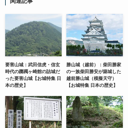
関連記事
要害山城：武田信虎・信玄
勝山城（越前）：柴田勝家
時代の躑躅ヶ崎館の詰城だ
の一族柴田勝安が築城した
った要害山城【お城特集 日
越前勝山城（模擬天守）
本の歴史】
【お城特集 日本の歴史】