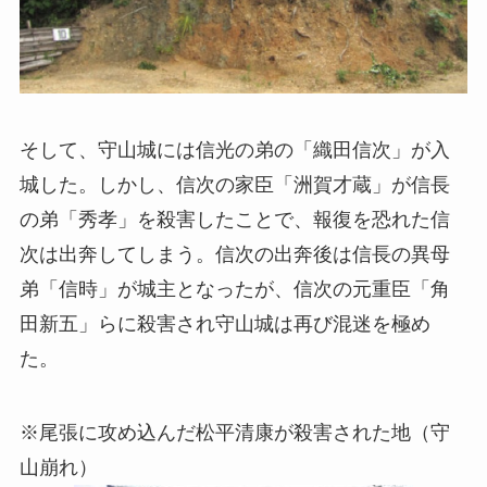
そして、守山城には信光の弟の「織田信次」が入
城した。しかし、信次の家臣「洲賀才蔵」が信長
の弟「秀孝」を殺害したことで、報復を恐れた信
次は出奔してしまう。信次の出奔後は信長の異母
弟「信時」が城主となったが、信次の元重臣「角
田新五」らに殺害され守山城は再び混迷を極め
た。
※尾張に攻め込んだ松平清康が殺害された地（守
山崩れ）