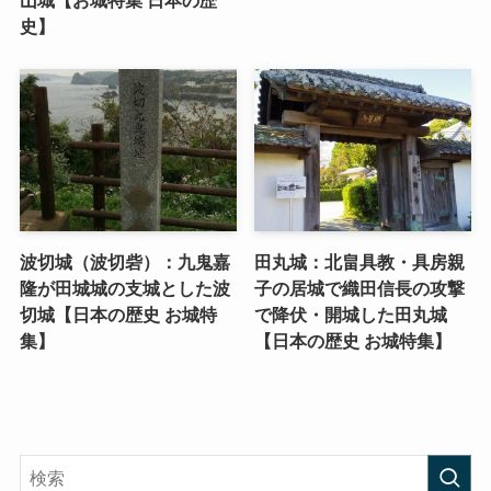
山城【お城特集 日本の歴
史】
波切城（波切砦）：九鬼嘉
田丸城：北畠具教・具房親
隆が田城城の支城とした波
子の居城で織田信長の攻撃
切城【日本の歴史 お城特
で降伏・開城した田丸城
集】
【日本の歴史 お城特集】