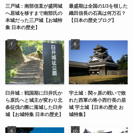
三戸城：南部信直が盛岡城
最盛期は全国の1/3を領した
へ居城を移すまで南部氏の
織田信長の石高は何万石？
本城だった三戸城【お城特
【日本の歴史ブログ】
集 日本の歴史】
臼井城：戦国期に臼井氏か
宇土城：関ヶ原の戦いで敗
ら原氏へと城主が変わり北
れた西軍の将小西行長の居
条征伐の際に落城した臼井
城 宇土城【日本の歴史 お
城【お城特集 日本の歴史】
城特集】