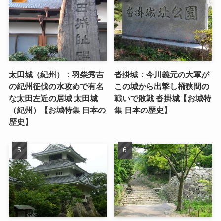
太田城（紀州）：羽柴秀吉
沓掛城：今川義元の大軍が
の紀州征伐の水攻めで有名
この城から出撃し桶狭間の
な太田左近の居城 太田城
戦いで敗戦 沓掛城【お城特
（紀州）【お城特集 日本の
集 日本の歴史】
歴史】