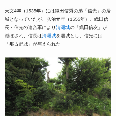
天文4年（1535年）には織田信秀の弟「信光」の居
城となっていたが、弘治元年（1555年）、織田信
長・信光の連合軍により
清洲城
の「織田信友」が
滅ぼされ、信長は
清洲城
を居城とし、信光には
「那古野城」が与えられた。