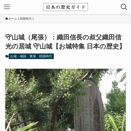
ホーム
戦国時代
守山城（尾張）：織田信長の叔父織田信
光の居城 守山城【お城特集 日本の歴史】
お城・城跡
東海
戦国時代