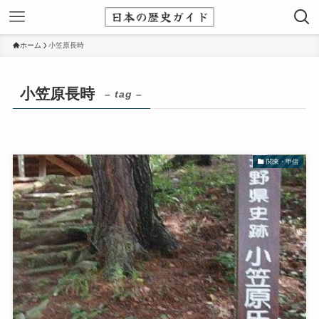
ホーム
小笠原長時
小笠原長時
– tag –
関東・甲信